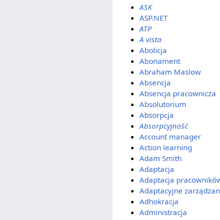
ASK
ASP.NET
ATP
A vista
Abolicja
Abonament
Abraham Maslow
Absencja
Absencja pracownicza
Absolutorium
Absorpcja
Absorpcyjność
Account manager
Action learning
Adam Smith
Adaptacja
Adaptacja pracownikó
Adaptacyjne zarządzan
Adhokracja
Administracja