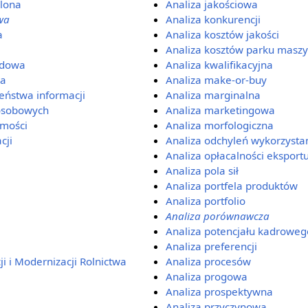
olona
Analiza jakościowa
wa
Analiza konkurencji
a
Analiza kosztów jakości
Analiza kosztów parku mas
ądowa
Analiza kwalifikacyjna
na
Analiza make-or-buy
eństwa informacji
Analiza marginalna
 osobowych
Analiza marketingowa
omości
Analiza morfologiczna
cji
Analiza odchyleń wykorzysta
Analiza opłacalności eksport
Analiza pola sił
Analiza portfela produktów
Analiza portfolio
Analiza porównawcza
Analiza potencjału kadrowego
Analiza preferencji
i i Modernizacji Rolnictwa
Analiza procesów
Analiza progowa
Analiza prospektywna
Analiza przyczynowa