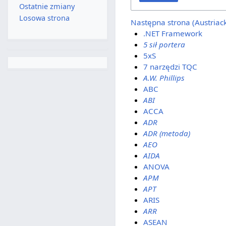
Ostatnie zmiany
Losowa strona
Następna strona (Austriac
.NET Framework
5 sił portera
5xS
7 narzędzi TQC
A.W. Phillips
ABC
ABI
ACCA
ADR
ADR (metoda)
AEO
AIDA
ANOVA
APM
APT
ARIS
ARR
ASEAN