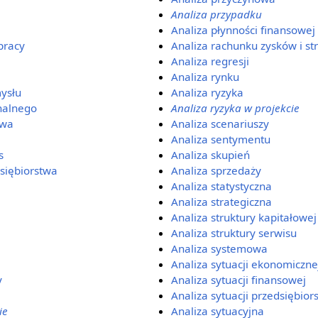
Analiza przypadku
Analiza płynności finansowej
pracy
Analiza rachunku zysków i str
Analiza regresji
Analiza rynku
ysłu
Analiza ryzyka
nalnego
Analiza ryzyka w projekcie
owa
Analiza scenariuszy
Analiza sentymentu
s
Analiza skupień
siębiorstwa
Analiza sprzedaży
Analiza statystyczna
Analiza strategiczna
Analiza struktury kapitałowej
Analiza struktury serwisu
Analiza systemowa
Analiza sytuacji ekonomiczne
y
Analiza sytuacji finansowej
Analiza sytuacji przedsiębior
ie
Analiza sytuacyjna