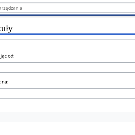
kuły
jąc od:
 na: