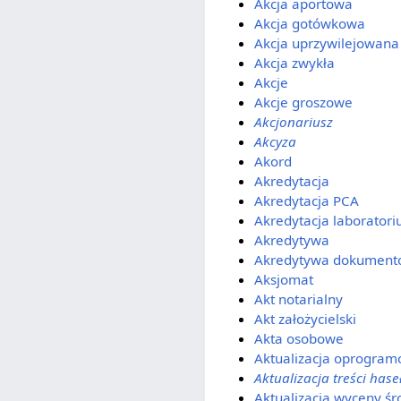
Akcja aportowa
Akcja gotówkowa
Akcja uprzywilejowana
Akcja zwykła
Akcje
Akcje groszowe
Akcjonariusz
Akcyza
Akord
Akredytacja
Akredytacja PCA
Akredytacja laborator
Akredytywa
Akredytywa dokument
Aksjomat
Akt notarialny
Akt założycielski
Akta osobowe
Aktualizacja oprogra
Aktualizacja treści hase
Aktualizacja wyceny ś