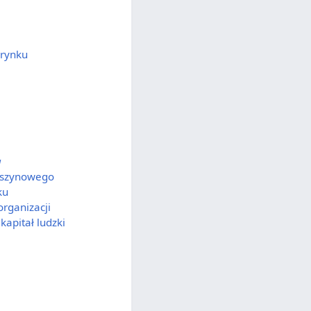
 rynku
a
aszynowego
ku
rganizacji
kapitał ludzki