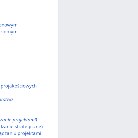
pionowym
poziomym
 projakościowych
orstwa
dzanie projektami)
dzanie strategiczne)
ządzaniu projektami