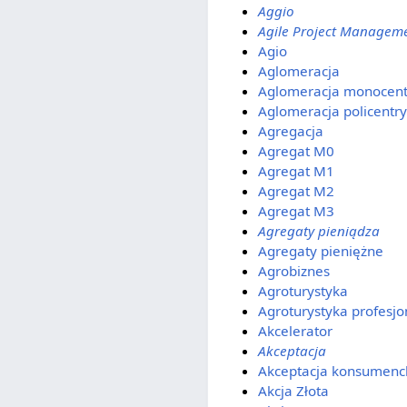
Aggio
Agile Project Managem
Agio
Aglomeracja
Aglomeracja monocent
Aglomeracja policentr
Agregacja
Agregat M0
Agregat M1
Agregat M2
Agregat M3
Agregaty pieniądza
Agregaty pieniężne
Agrobiznes
Agroturystyka
Agroturystyka profesjo
Akcelerator
Akceptacja
Akceptacja konsumenc
Akcja Złota