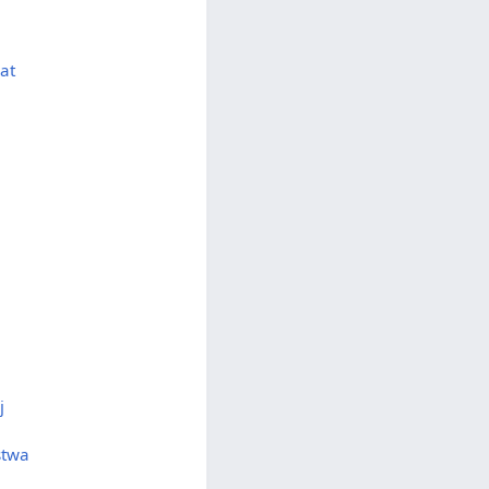
at
j
stwa