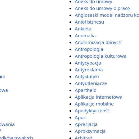
Aneks do umowy
Aneks do umowy o pracę
Anglosaski model nadzoru k
Anioł biznesu
Ankieta
Anomalia
Anonimizacja danych
Antropologia
Antropologia kulturowa
Antycypacja
Antyreklama
ium
Antystatyki
Antyutleniacze
owa
Apartheid
Aplikacja internetowa
Aplikacje mobilne
Apodyktyczność
Aport
mowania
Aprecjacja
ł
Aproksymacja
rodków trwałych
Arbitraż