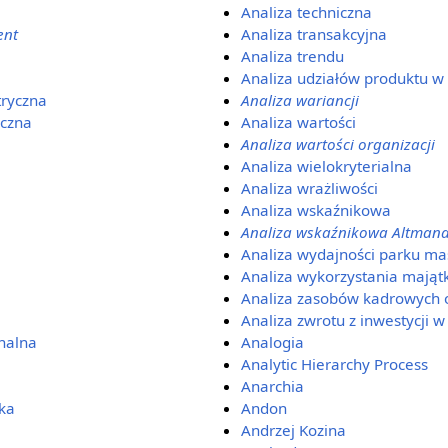
Analiza techniczna
ent
Analiza transakcyjna
Analiza trendu
Analiza udziałów produktu w
ryczna
Analiza wariancji
yczna
Analiza wartości
Analiza wartości organizacji
Analiza wielokryterialna
Analiza wrażliwości
Analiza wskaźnikowa
Analiza wskaźnikowa Altman
Analiza wydajności parku m
Analiza wykorzystania mająt
Analiza zasobów kadrowych o
Analiza zwrotu z inwestycji w 
nalna
Analogia
Analytic Hierarchy Process
Anarchia
ka
Andon
Andrzej Kozina