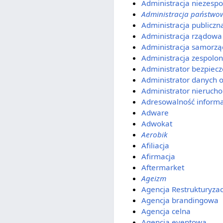
Administracja niezesp
Administracja państwo
Administracja publiczn
Administracja rządowa
Administracja samorz
Administracja zespolo
Administrator bezpiecz
Administrator danych
Administrator nieruch
Adresowalność informa
Adware
Adwokat
Aerobik
Afiliacja
Afirmacja
Aftermarket
Ageizm
Agencja Restrukturyzacj
Agencja brandingowa
Agencja celna
Agencja eventowa