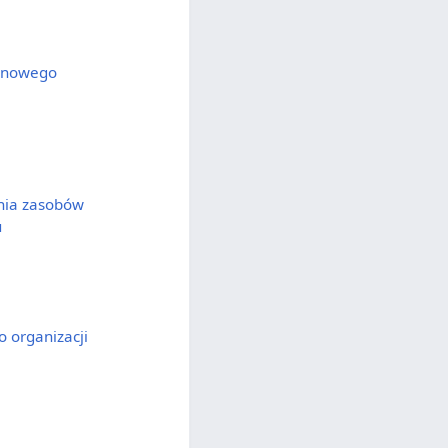
zynowego
nia zasobów
u
 organizacji