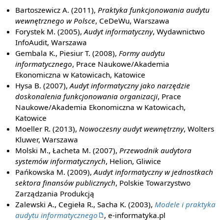
Bartoszewicz A. (2011),
Praktyka funkcjonowania audytu
wewnętrznego w Polsce
, CeDeWu, Warszawa
Forystek M. (2005),
Audyt informatyczny
, Wydawnictwo
InfoAudit, Warszawa
Gembala K., Piesiur T. (2008),
Formy audytu
informatycznego
, Prace Naukowe/Akademia
Ekonomiczna w Katowicach, Katowice
Hysa B. (2007),
Audyt informatyczny jako narzędzie
doskonalenia funkcjonowania organizacji
, Prace
Naukowe/Akademia Ekonomiczna w Katowicach,
Katowice
Moeller R. (2013),
Nowoczesny audyt wewnętrzny
, Wolters
Kluwer, Warszawa
Molski M., Łacheta M. (2007),
Przewodnik audytora
systemów informatycznych
, Helion, Gliwice
Pańkowska M. (2009),
Audyt informatyczny w jednostkach
sektora finansów publicznych
, Polskie Towarzystwo
Zarządzania Produkcją
Zalewski A., Cegieła R., Sacha K. (2003),
Modele i praktyka
audytu informatycznego
, e-informatyka.pl