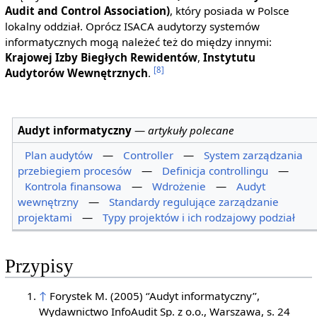
Audit and Control Association)
, który posiada w Polsce
lokalny oddział. Oprócz ISACA audytorzy systemów
informatycznych mogą należeć też do między innymi:
Krajowej Izby Biegłych Rewidentów
,
Instytutu
[8]
Audytorów Wewnętrznych
.
Audyt informatyczny
—
artykuły polecane
Plan audytów
—
Controller
—
System zarządzania
przebiegiem procesów
—
Definicja controllingu
—
Kontrola finansowa
—
Wdrożenie
—
Audyt
wewnętrzny
—
Standardy regulujące zarządzanie
projektami
—
Typy projektów i ich rodzajowy podział
Przypisy
↑
Forystek M. (2005) ‘’Audyt informatyczny’’,
Wydawnictwo InfoAudit Sp. z o.o., Warszawa, s. 24