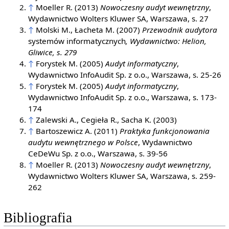
↑
Moeller R. (2013)
Nowoczesny audyt wewnętrzny
,
Wydawnictwo Wolters Kluwer SA, Warszawa, s. 27
↑
Molski M., Łacheta M. (2007)
Przewodnik audytora
systemów informatycznych
, Wydawnictwo: Helion,
Gliwice, s. 279
↑
Forystek M. (2005)
Audyt informatyczny
,
Wydawnictwo InfoAudit Sp. z o.o., Warszawa, s. 25-26
↑
Forystek M. (2005)
Audyt informatyczny
,
Wydawnictwo InfoAudit Sp. z o.o., Warszawa, s. 173-
174
↑
Zalewski A., Cegieła R., Sacha K. (2003)
↑
Bartoszewicz A. (2011)
Praktyka funkcjonowania
audytu wewnętrznego w Polsce
, Wydawnictwo
CeDeWu Sp. z o.o., Warszawa, s. 39-56
↑
Moeller R. (2013)
Nowoczesny audyt wewnętrzny
,
Wydawnictwo Wolters Kluwer SA, Warszawa, s. 259-
262
Bibliografia