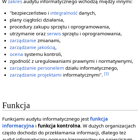
W
zakres
audytu informatycznego wchodzą między innymi:
"bezpieczeństwo i
integralność
danych,
plany ciągłości działania,
procedury zakupu sprzętu i oprogramowania,
utrzymanie oraz
serwis
sprzętu i oprogramowania,
zarządzanie
zmianami,
zarządzanie jakością
,
ocena
systemu kontroli,
zgodność z uregulowaniami prawnymi i normatywnymi,
zarządzanie personelem
działu informatycznego,
[3]
zarządzanie projektami
informatycznymi".
Funkcja
Funkcjami audytu informatycznego jest
funkcja
informacyjna
i
funkcja kontrolna
. W dużych organizacjach
często dochodzi do przekłamania informacji, dlatego też
audyt informatyczny pomaga kierownictwu na najwyższym