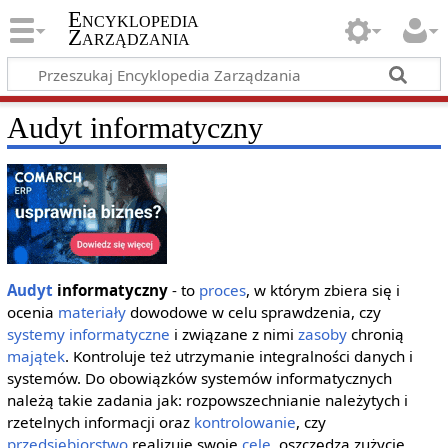
Encyklopedia
Zarządzania
Audyt informatyczny
Audyt
informatyczny
- to
proces
, w którym zbiera się i
ocenia
materiały
dowodowe w celu sprawdzenia, czy
systemy informatyczne
i związane z nimi
zasoby
chronią
majątek
. Kontroluje też utrzymanie integralności danych i
systemów. Do obowiązków systemów informatycznych
należą takie zadania jak: rozpowszechnianie należytych i
rzetelnych informacji oraz
kontrolowanie
, czy
przedsiębiorstwo
realizuje swoje
cele
, oszczędza zużycie