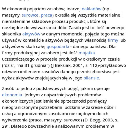
W ekonomii pojęciem zasobów, inaczej
nakładów
(np.
maszyny,
surowce
,
praca
) określa się wszystkie materialne i
niematerialne składowe procesu produkcji, które są
niezbędne do wytwarzania dóbr. Zasób jest to ilość pewnego
składnika
aktywów
w danym momencie, pojęcia tego można
używać w kontekście aktywów będących własnością
firmy
lub
aktywów w skali całej
gospodarki
- danego państwa. Dla
firmy produkcyjnej zasobem jest ilość
majątku
uczestniczącego w procesie produkcji w określonym czasie
("dziś", "na 31 grudnia") (J Beksiak, 2001, s. 112)-przykładowo
odzwierciedleniem zasobów danego przedsiębiorstwa jest
wykaz aktywów znajdujących się w jego
bilansie
.
Zasób to jedno z podstawowych pojęć, jakimi operuje
ekonomia
. Jednym z najważniejszych problemów
ekonomicznych jest istnienie sprzeczności pomiędzy
nieograniczonymi potrzebami ludzkimi w zakresie dóbr i
usług a ograniczonymi zasobami niezbędnymi do ich
wytworzenia (praca, maszyny, surowce) (D. Begg, 2003, s.
29). Dlatego powszechnie analizowanym problemem w