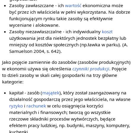
Zasoby zawłaszczane - ich
wartość
ekonomiczna może
być przez ich właściciela w pełni wykorzystana. Na dobrze
funkcjonującym rynku takie zasoby są efektywnie
wyceniane i alokowane.
Zasoby niezawłaszczalne - ich indywidualny
koszt
użytkowania jest dla niektórych jednostek bezpłatny lub
mniejszy od kosztów społecznych (np.ławka w parku). (A.
Samuelson 2004, s. 642).
Jako pojęcie zamiennie do zasobów (zasobów produkcyjnych)
w ekonomii używa się określenia
czynniki produkcji
. Pojęcie
to dzieli zasoby w skali całej gospodarki na trzy główne
kategorie:
kapitał - zasób (
majątek
), który został zaangażowany na
działalność gospodarczą przez jego właściciela, na własne
ryzyko
i
rachunek
w celu osiągnięcia korzyści
materialnych i finansowych; tworzą go wszystkie
rzeczowe składniki procesów wytwórczych, będące
efektem pracy ludzkiej, np. budynki, maszyny, komputery,
kuchenki