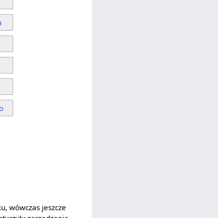
a
o
u, wówczas jeszcze
otyczyły zarządzania