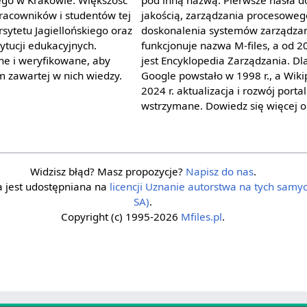
pracowników i studentów tej
jakością, zarządzania procesoweg
rsytetu Jagiellońskiego oraz
doskonalenia systemów zarządzan
tucji edukacyjnych.
funkcjonuje nazwa M-files, a od 2
ane i weryfikowane, aby
jest Encyklopedia Zarządzania. D
 zawartej w nich wiedzy.
Google powstało w 1998 r., a Wiki
2024 r. aktualizacja i rozwój porta
wstrzymane. Dowiedz się więcej 
Widzisz błąd? Masz propozycje?
Napisz do nas
.
a jest udostępniana na
licencji Uznanie autorstwa na tych sam
SA)
.
Copyright (c) 1995-2026
Mfiles.pl
.