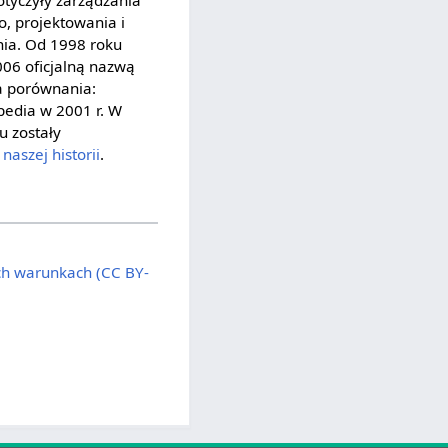
o, projektowania i
ia. Od 1998 roku
006 oficjalną nazwą
la porównania:
pedia w 2001 r. W
lu zostały
o
naszej historii
.
ych warunkach (CC BY-