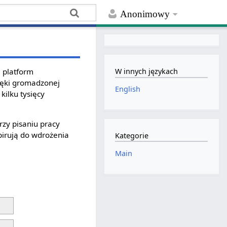
Anonimowy
e platform
W innych językach
ięki gromadzonej
English
kilku tysięcy
rzy pisaniu pracy
pirują do wdrożenia
Kategorie
Main