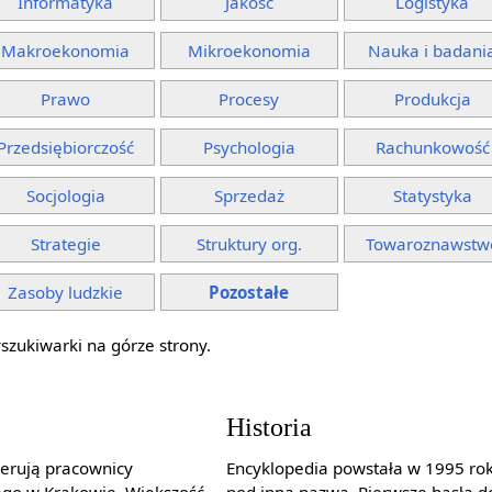
Informatyka
Jakość
Logistyka
Makroekonomia
Mikroekonomia
Nauka i badani
Prawo
Procesy
Produkcja
Przedsiębiorczość
Psychologia
Rachunkowość
Socjologia
Sprzedaż
Statystyka
Strategie
Struktury org.
Towaroznawstw
Zasoby ludzkie
Pozostałe
szukiwarki na górze strony.
Historia
derują pracownicy
Encyklopedia powstała w 1995 rok
go w Krakowie. Większość
pod inną nazwą. Pierwsze hasła d