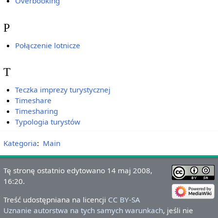
Overbooking
P
Połączenie lotnicze
T
Teczka imprezy turystycznej
Timeshare
Timesharing
Typologia turystów
Kategoria
:
Main
Tę stronę ostatnio edytowano 14 maj 2008,
16:20.
Treść udostępniana na licencji
CC BY-SA
Uznanie autorstwa na tych samych warunkach
, jeśli nie