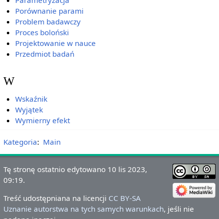
Parametryzacja
Porównanie parami
Problem badawczy
Proces boloński
Projektowanie w nauce
Przedmiot badań
W
Wskaźnik
Wyjątek
Wymierny efekt
Kategoria
:
Main
Tę stronę ostatnio edytowano 10 lis 2023,
09:19.
Treść udostępniana na licencji
CC BY-SA
Uznanie autorstwa na tych samych warunkach
, jeśli nie