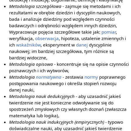
Metodologia szczegółowa
- zajmuje się metodami i ich
rezultatami w obrębie dziedzin i dyscyplin naukowych,
bada i analizuje dziedziny pod względem czynności
badawczych i odrębności względem innych dziedzin,
Wypracowuje pojęcia szczegółowe takie jak:
pomiar
,
weryfikacja,
obserwacja
, hipoteza, ustalenie zmiennych i
ich
wskaźników
, eksperyment w
danej
dyscyplinie
naukowej; im bardziej szczegółowa, tym różnice są
bardziej widoczne,
Metodologia opisowa
- koncentruje się na opisie czynności
poznawczych i ich wytworów,
Metodologia
normatywna
- zestawia
normy
poprawnego
postępowania naukowego i określa stopień rozwoju
danej nauki,
Metodologia nauk dedukcyjnych
- aby uzasadnić jakieś
twierdzenie nie jest konieczne odwoływanie się do
spostrzeżeń zmysłowych czy własnych doznań (zwłaszcza
matematyka lub logika),
Metodologia nauk indukcyjnych (empirycznych)
- typowo
doświadczalne nauki, aby uzasadnić jakieś twierdzenie