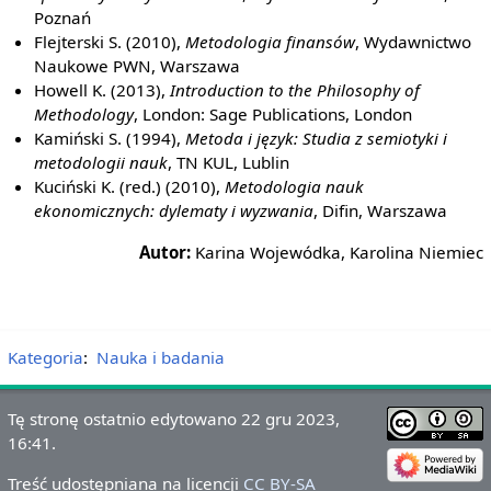
Poznań
Flejterski S. (2010),
Metodologia finansów
, Wydawnictwo
Naukowe PWN, Warszawa
Howell K. (2013),
Introduction to the Philosophy of
Methodology
, London: Sage Publications, London
Kamiński S. (1994),
Metoda i język: Studia z semiotyki i
metodologii nauk
, TN KUL, Lublin
Kuciński K. (red.) (2010),
Metodologia nauk
ekonomicznych: dylematy i wyzwania
, Difin, Warszawa
Autor:
Karina Wojewódka, Karolina Niemiec
Kategoria
:
Nauka i badania
Tę stronę ostatnio edytowano 22 gru 2023,
16:41.
Treść udostępniana na licencji
CC BY-SA