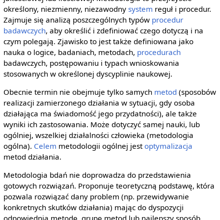
określony, niezmienny, niezawodny
system
reguł i procedur.
Zajmuje się analizą poszczególnych typów
procedur
badawczych
, aby określić i zdefiniować czego dotyczą i na
czym polegają. Zjawisko to jest także definiowana jako
nauka o logice, badaniach, metodach,
procedurach
badawczych, postępowaniu i typach wnioskowania
stosowanych w określonej dyscyplinie naukowej.
Obecnie termin nie obejmuje tylko samych
metod
(sposobów
realizacji zamierzonego działania w sytuacji, gdy osoba
działająca ma świadomość jego przydatności), ale także
wyniki ich zastosowania. Może dotyczyć samej nauki, lub
ogólniej, wszelkiej działalności człowieka (metodologia
ogólna).
Celem
metodologii ogólnej jest
optymalizacja
metod działania.
Metodologia bdań nie doprowadza do przedstawienia
gotowych rozwiązań. Proponuje teoretyczną podstawę, która
pozwala rozwiązać dany problem (np. przewidywanie
konkretnych skutków działania) mając do dyspozycji
odpowiednią metodę, grupę metod lub najlepszy sposób