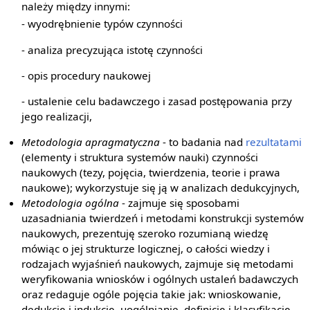
należy między innymi:
- wyodrębnienie typów czynności
- analiza precyzująca istotę czynności
- opis procedury naukowej
- ustalenie celu badawczego i zasad postępowania przy
jego realizacji,
Metodologia apragmatyczna
- to badania nad
rezultatami
(elementy i struktura systemów nauki) czynności
naukowych (tezy, pojęcia, twierdzenia, teorie i prawa
naukowe); wykorzystuje się ją w analizach dedukcyjnych,
Metodologia ogólna
- zajmuje się sposobami
uzasadniania twierdzeń i metodami konstrukcji systemów
naukowych, prezentuję szeroko rozumianą wiedzę
mówiąc o jej strukturze logicznej, o całości wiedzy i
rodzajach wyjaśnień naukowych, zajmuje się metodami
weryfikowania wniosków i ogólnych ustaleń badawczych
oraz redaguje ogóle pojęcia takie jak: wnioskowanie,
dedukcję i indukcję, uogólnianie, definicję i klasyfikację