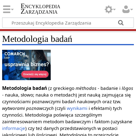
Encyklopedia
Zarządzania
Metodologia badań
Metodologia badań
(z greckiego
mèthodos
- badanie i
lògos
- nauka, słowo; nauka o metodach) jest nauką zajmująca się
czynnościami poznawczymi badań naukowych oraz tzw.
wytworami poznawczych
(czyli
wynikami
i efektami) tych
czynności. Metodologia poświęca szczególnym
zainteresowaniem metodom badawczym i faktom (uzyskane
informacje
) czy też danych przedstawionych w postaci
jakościowej lub ilościowej. Metodologia to przejrzyście