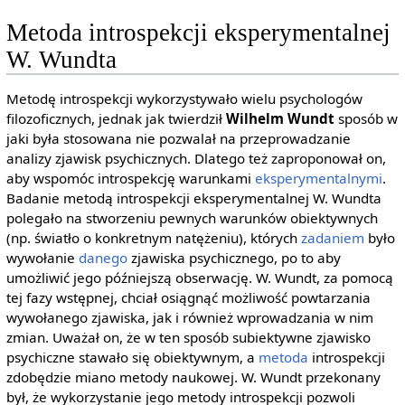
Metoda introspekcji eksperymentalnej
W. Wundta
Metodę introspekcji wykorzystywało wielu psychologów
filozoficznych, jednak jak twierdził
Wilhelm Wundt
sposób w
jaki była stosowana nie pozwalał na przeprowadzanie
analizy zjawisk psychicznych. Dlatego też zaproponował on,
aby wspomóc introspekcję warunkami
eksperymentalnymi
.
Badanie metodą introspekcji eksperymentalnej W. Wundta
polegało na stworzeniu pewnych warunków obiektywnych
(np. światło o konkretnym natężeniu), których
zadaniem
było
wywołanie
danego
zjawiska psychicznego, po to aby
umożliwić jego późniejszą obserwację. W. Wundt, za pomocą
tej fazy wstępnej, chciał osiągnąć możliwość powtarzania
wywołanego zjawiska, jak i również wprowadzania w nim
zmian. Uważał on, że w ten sposób subiektywne zjawisko
psychiczne stawało się obiektywnym, a
metoda
introspekcji
zdobędzie miano metody naukowej. W. Wundt przekonany
był, że wykorzystanie jego metody introspekcji pozwoli