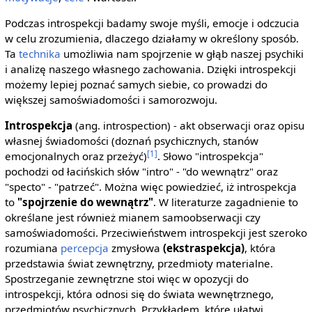
Podczas introspekcji badamy swoje myśli, emocje i odczucia
w celu zrozumienia, dlaczego działamy w określony sposób.
Ta
technika
umożliwia nam spojrzenie w głąb naszej psychiki
i analizę naszego własnego zachowania. Dzięki introspekcji
możemy lepiej poznać samych siebie, co prowadzi do
większej samoświadomości i samorozwoju.
Introspekcja
(ang. introspection) - akt obserwacji oraz opisu
własnej świadomości (doznań psychicznych, stanów
[1]
emocjonalnych oraz przeżyć)
. Słowo "introspekcja"
pochodzi od łacińskich słów "intro" - "do wewnątrz" oraz
"specto" - "patrzeć". Można więc powiedzieć, iż introspekcja
to
"spojrzenie do wewnątrz"
. W literaturze zagadnienie to
określane jest również mianem samoobserwacji czy
samoświadomości. Przeciwieństwem introspekcji jest szeroko
rozumiana
percepcja
zmysłowa
(ekstraspekcja)
, która
przedstawia świat zewnętrzny, przedmioty materialne.
Spostrzeganie zewnętrzne stoi więc w opozycji do
introspekcji, która odnosi się do świata wewnętrznego,
przedmiotów psychicznych. Przykładem, które ułatwi