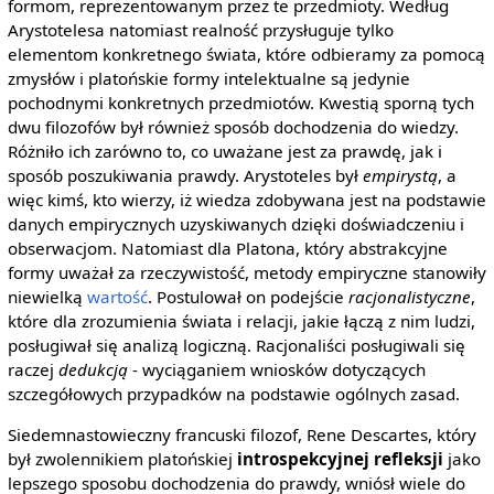
formom, reprezentowanym przez te przedmioty. Według
Arystotelesa natomiast realność przysługuje tylko
elementom konkretnego świata, które odbieramy za pomocą
zmysłów i platońskie formy intelektualne są jedynie
pochodnymi konkretnych przedmiotów. Kwestią sporną tych
dwu filozofów był również sposób dochodzenia do wiedzy.
Różniło ich zarówno to, co uważane jest za prawdę, jak i
sposób poszukiwania prawdy. Arystoteles był
empirystą
, a
więc kimś, kto wierzy, iż wiedza zdobywana jest na podstawie
danych empirycznych uzyskiwanych dzięki doświadczeniu i
obserwacjom. Natomiast dla Platona, który abstrakcyjne
formy uważał za rzeczywistość, metody empiryczne stanowiły
niewielką
wartość
. Postulował on podejście
racjonalistyczne
,
które dla zrozumienia świata i relacji, jakie łączą z nim ludzi,
posługiwał się analizą logiczną. Racjonaliści posługiwali się
raczej
dedukcją
- wyciąganiem wniosków dotyczących
szczegółowych przypadków na podstawie ogólnych zasad.
Siedemnastowieczny francuski filozof, Rene Descartes, który
był zwolennikiem platońskiej
introspekcyjnej refleksji
jako
lepszego sposobu dochodzenia do prawdy, wniósł wiele do