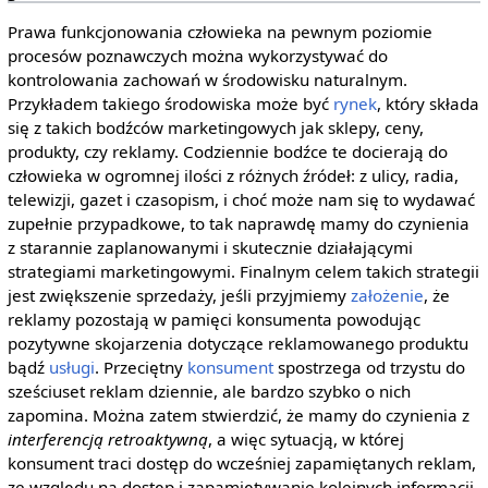
Prawa funkcjonowania człowieka na pewnym poziomie
procesów poznawczych można wykorzystywać do
kontrolowania zachowań w środowisku naturalnym.
Przykładem takiego środowiska może być
rynek
, który składa
się z takich bodźców marketingowych jak sklepy, ceny,
produkty, czy reklamy. Codziennie bodźce te docierają do
człowieka w ogromnej ilości z różnych źródeł: z ulicy, radia,
telewizji, gazet i czasopism, i choć może nam się to wydawać
zupełnie przypadkowe, to tak naprawdę mamy do czynienia
z starannie zaplanowanymi i skutecznie działającymi
strategiami marketingowymi. Finalnym celem takich strategii
jest zwiększenie sprzedaży, jeśli przyjmiemy
założenie
, że
reklamy pozostają w pamięci konsumenta powodując
pozytywne skojarzenia dotyczące reklamowanego produktu
bądź
usługi
. Przeciętny
konsument
spostrzega od trzystu do
sześciuset reklam dziennie, ale bardzo szybko o nich
zapomina. Można zatem stwierdzić, że mamy do czynienia z
interferencją retroaktywną
, a więc sytuacją, w której
konsument traci dostęp do wcześniej zapamiętanych reklam,
ze względu na dostęp i zapamiętywanie kolejnych informacji