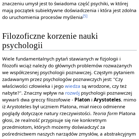
znaczeniu umysł jest to świadoma część psychiki, w której
mają początek subiektywne doświadczenia i która jest zdolna
[5]
do uruchomienia procesów myślenia
Filozoficzne korzenie nauki
psychologii
Wiele fundamentalnych pytań stawianych w fizjologii i
filozofii wciąż należy do głównych problemów rozważanych
we współczesnej psychologii poznawczej. Częstym pytaniem
zadawanym przez psychologów poznawczych jest: "Czy
właściwości człowieka i jego
wiedza
są wrodzone, czy też
nabyte?". Znaczny wpływ na
rozwój
psychologii poznawczej
wywarli dwa greccy filozofowie -
Platon
i
Arystoteles
. mimo
iż Arystoteles był uczniem Platona, miał nieco odmienne
poglądy dotyczące natury rzeczywistości.
Teoria form
Platona
głosi, że realność przypisuje się nie konkretnym
przedmiotom, których możemy doświadczyć za
pośrednictwem naszych narządów zmysłów, a abstrakcyjnym