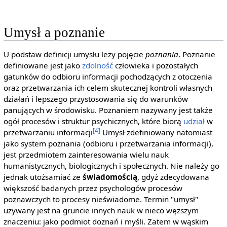
Umysł a poznanie
U podstaw definicji umysłu leży pojęcie
poznania
. Poznanie
definiowane jest jako
zdolność
człowieka i pozostałych
gatunków do odbioru informacji pochodzących z otoczenia
oraz przetwarzania ich celem skutecznej kontroli własnych
działań i lepszego przystosowania się do warunków
panujących w środowisku. Poznaniem nazywany jest także
ogół procesów i struktur psychicznych, które biorą
udział
w
[4]
przetwarzaniu informacji
Umysł zdefiniowany natomiast
jako system poznania (odbioru i przetwarzania informacji),
jest przedmiotem zainteresowania wielu nauk
humanistycznych, biologicznych i społecznych. Nie należy go
jednak utożsamiać ze
świadomością
, gdyż zdecydowana
większość badanych przez psychologów procesów
poznawczych to procesy nieświadome. Termin "umysł"
używany jest na gruncie innych nauk w nieco węższym
znaczeniu: jako podmiot doznań i myśli. Zatem w wąskim