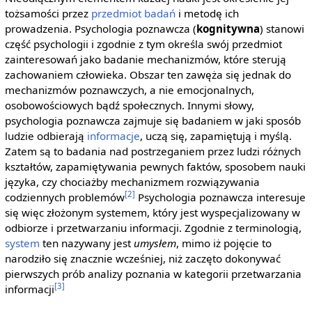
tożsamości przez
przedmiot badań
i metodę ich
prowadzenia. Psychologia poznawcza (
kognitywna
) stanowi
część psychologii i zgodnie z tym określa swój przedmiot
zainteresowań jako badanie mechanizmów, które sterują
zachowaniem człowieka. Obszar ten zawęża się jednak do
mechanizmów poznawczych, a nie emocjonalnych,
osobowościowych bądź społecznych. Innymi słowy,
psychologia poznawcza zajmuje się badaniem w jaki sposób
ludzie odbierają
informacje
, uczą się, zapamiętują i myślą.
Zatem są to badania nad postrzeganiem przez ludzi różnych
kształtów, zapamiętywania pewnych faktów, sposobem nauki
języka, czy chociażby mechanizmem rozwiązywania
[2]
codziennych problemów
Psychologia poznawcza interesuje
się więc złożonym systemem, który jest wyspecjalizowany w
odbiorze i przetwarzaniu informacji. Zgodnie z terminologią,
system
ten nazywany jest
umysłem
, mimo iż pojęcie to
narodziło się znacznie wcześniej, niż zaczęto dokonywać
pierwszych prób analizy poznania w kategorii przetwarzania
[3]
informacji