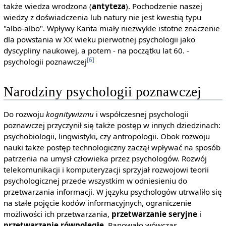
także wiedza wrodzona (
antyteza
). Pochodzenie naszej
wiedzy z doświadczenia lub natury nie jest kwestią typu
"albo-albo". Wpływy Kanta miały niezwykle istotne znaczenie
dla powstania w XX wieku pierwotnej psychologii jako
dyscypliny naukowej, a potem - na początku lat 60. -
[6]
psychologii poznawczej
Narodziny psychologii poznawczej
Do rozwoju
kognitywizmu
i współczesnej psychologii
poznawczej przyczynił się także postęp w innych dziedzinach:
psychobiologii, lingwistyki, czy antropologii. Obok rozwoju
nauki także postęp technologiczny zaczął wpływać na sposób
patrzenia na umysł człowieka przez psychologów. Rozwój
telekomunikacji i komputeryzacji sprzyjał rozwojowi teorii
psychologicznej przede wszystkim w odniesieniu do
przetwarzania informacji. W języku psychologów utrwaliło się
na stałe pojęcie kodów informacyjnych, ograniczenie
możliwości ich przetwarzania,
przetwarzanie seryjne
i
przetwarzanie równoległe
. Panowało wówczas