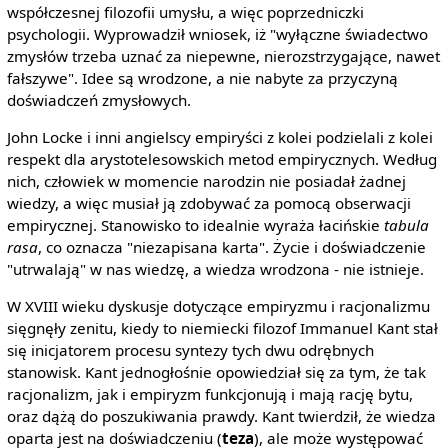
współczesnej filozofii umysłu, a więc poprzedniczki
psychologii. Wyprowadził wniosek, iż "wyłączne świadectwo
zmysłów trzeba uznać za niepewne, nierozstrzygające, nawet
fałszywe". Idee są wrodzone, a nie nabyte za przyczyną
doświadczeń zmysłowych.
John Locke i inni angielscy empiryści z kolei podzielali z kolei
respekt dla arystotelesowskich metod empirycznych. Według
nich, człowiek w momencie narodzin nie posiadał żadnej
wiedzy, a więc musiał ją zdobywać za pomocą obserwacji
empirycznej. Stanowisko to idealnie wyraża łacińskie
tabula
rasa
, co oznacza "niezapisana karta". Życie i doświadczenie
"utrwalają" w nas wiedzę, a wiedza wrodzona - nie istnieje.
W XVIII wieku dyskusje dotyczące empiryzmu i racjonalizmu
sięgnęły zenitu, kiedy to niemiecki filozof Immanuel Kant stał
się inicjatorem procesu syntezy tych dwu odrębnych
stanowisk. Kant jednogłośnie opowiedział się za tym, że tak
racjonalizm, jak i empiryzm funkcjonują i mają rację bytu,
oraz dążą do poszukiwania prawdy. Kant twierdził, że wiedza
oparta jest na doświadczeniu (
teza
), ale może występować