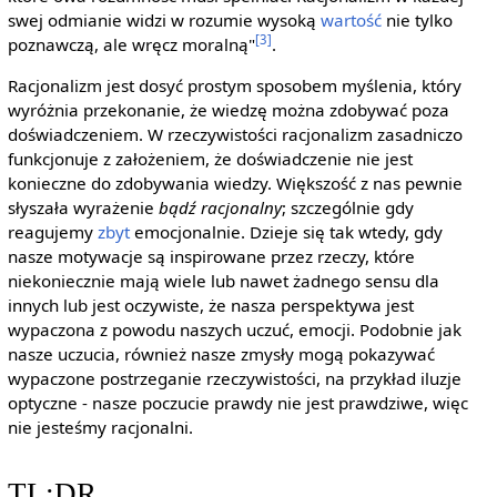
swej odmianie widzi w rozumie wysoką
wartość
nie tylko
[3]
poznawczą, ale wręcz moralną"
.
Racjonalizm jest dosyć prostym sposobem myślenia, który
wyróżnia przekonanie, że wiedzę można zdobywać poza
doświadczeniem. W rzeczywistości racjonalizm zasadniczo
funkcjonuje z założeniem, że doświadczenie nie jest
konieczne do zdobywania wiedzy. Większość z nas pewnie
słyszała wyrażenie
bądź racjonalny
; szczególnie gdy
reagujemy
zbyt
emocjonalnie. Dzieje się tak wtedy, gdy
nasze motywacje są inspirowane przez rzeczy, które
niekoniecznie mają wiele lub nawet żadnego sensu dla
innych lub jest oczywiste, że nasza perspektywa jest
wypaczona z powodu naszych uczuć, emocji. Podobnie jak
nasze uczucia, również nasze zmysły mogą pokazywać
wypaczone postrzeganie rzeczywistości, na przykład iluzje
optyczne - nasze poczucie prawdy nie jest prawdziwe, więc
nie jesteśmy racjonalni.
TL;DR