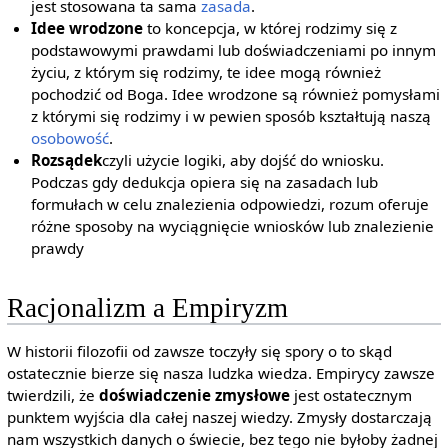
jest stosowana ta sama
zasada
.
Idee wrodzone
to koncepcja, w której rodzimy się z
podstawowymi prawdami lub doświadczeniami po innym
życiu, z którym się rodzimy, te idee mogą również
pochodzić od Boga. Idee wrodzone są również pomysłami
z którymi się rodzimy i w pewien sposób kształtują naszą
osobowość
.
Rozsądek
czyli użycie logiki, aby dojść do wniosku.
Podczas gdy dedukcja opiera się na zasadach lub
formułach w celu znalezienia odpowiedzi, rozum oferuje
różne sposoby na wyciągnięcie wniosków lub znalezienie
prawdy
Racjonalizm a Empiryzm
W historii filozofii od zawsze toczyły się spory o to skąd
ostatecznie bierze się nasza ludzka wiedza. Empirycy zawsze
twierdzili, że
doświadczenie zmysłowe
jest ostatecznym
punktem wyjścia dla całej naszej wiedzy. Zmysły dostarczają
nam wszystkich danych o świecie, bez tego nie byłoby żadnej