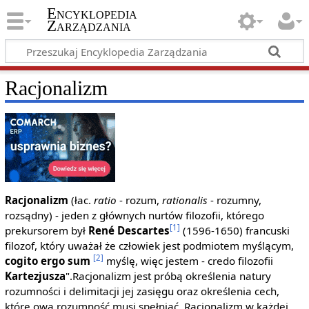
Encyklopedia
Zarządzania
Racjonalizm
Racjonalizm
(łac.
ratio
- rozum,
rationalis
- rozumny,
rozsądny) - jeden z głównych nurtów filozofii, którego
[1]
prekursorem był
René Descartes
(1596-1650) francuski
filozof, który uważał że człowiek jest podmiotem myślącym,
[2]
cogito ergo sum
myślę, więc jestem - credo filozofii
Kartezjusza
".Racjonalizm jest próbą określenia natury
rozumności i delimitacji jej zasięgu oraz określenia cech,
które owa rozumność musi spełniać. Racjonalizm w każdej