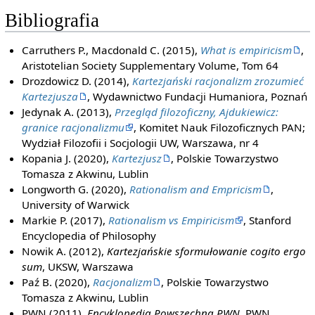
Bibliografia
Carruthers P., Macdonald C. (2015),
What is empiricism
,
Aristotelian Society Supplementary Volume, Tom 64
Drozdowicz D. (2014),
Kartezjański racjonalizm zrozumieć
Kartezjusza
, Wydawnictwo Fundacji Humaniora, Poznań
Jedynak A. (2013),
Przegląd filozoficzny, Ajdukiewicz:
granice racjonalizmu
, Komitet Nauk Filozoficznych PAN;
Wydział Filozofii i Socjologii UW, Warszawa, nr 4
Kopania J. (2020),
Kartezjusz
, Polskie Towarzystwo
Tomasza z Akwinu, Lublin
Longworth G. (2020),
Rationalism and Empricism
,
University of Warwick
Markie P. (2017),
Rationalism vs Empiricism
, Stanford
Encyclopedia of Philosophy
Nowik A. (2012),
Kartezjańskie sformułowanie cogito ergo
sum
, UKSW, Warszawa
Paź B. (2020),
Racjonalizm
, Polskie Towarzystwo
Tomasza z Akwinu, Lublin
PWN (2011),
Encyklopedia Powszechna PWN
, PWN,