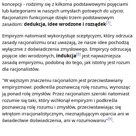
koncepcji - rodzimy się z kilkoma podstawowymi pojęciami
lub kategoriami w naszych umysłach
gotowych do użycia
.
Racjonalizm funkcjonuje dzięki trzem podstawowym
[7]
zasadom:
dedukcja, idee wrodzone i rozsądek
.
Empiryzm natomiast wykorzystuje sceptycyzm, który odrzuca
zasady racjonalizmu oraz uważają, że nasze idee pochodzą
wyłącznie z doświadczenia zmysłowego. Empirycy odrzucają
[8]
pojęcie idei wrodzonych,
indukcja
jest najważniejsza
zasadą empiryzmu, podobną do tego, jak istotny jest rozum
dla racjonalistów.
"W węższym znaczeniu racjonalizm jest przeciwstawiany
empiryzmowi: podkreśla poznawczą rolę rozumu, wynosząc
ją ponad rolę zmysłów. Przez racjonalizm szeroki natomiast
rozumie się taki, który wchłonął empiryzm i podkreśla
poznawczą rolę rozumu i zmysłów, przeciwstawiając się
wtrętom irracjonalistycznym, nieznajdującym oparcia ani w
[9]
świadectwie doświadczenia, ani w rozumowaniu"
.