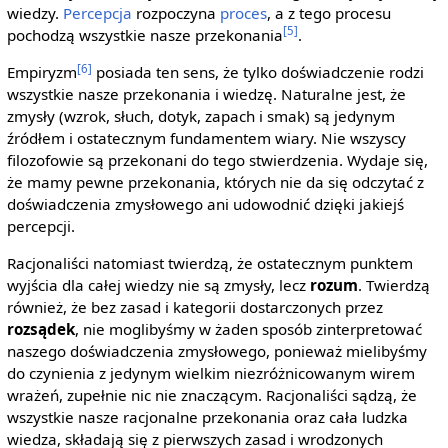
wiedzy.
Percepcja
rozpoczyna
proces
, a z tego procesu
[5]
pochodzą wszystkie nasze przekonania
.
[6]
Empiryzm
posiada ten sens, że tylko doświadczenie rodzi
wszystkie nasze przekonania i wiedzę. Naturalne jest, że
zmysły (wzrok, słuch, dotyk, zapach i smak) są jedynym
źródłem i ostatecznym fundamentem wiary. Nie wszyscy
filozofowie są przekonani do tego stwierdzenia. Wydaje się,
że mamy pewne przekonania, których nie da się odczytać z
doświadczenia zmysłowego ani udowodnić dzięki jakiejś
percepcji.
Racjonaliści natomiast twierdzą, że ostatecznym punktem
wyjścia dla całej wiedzy nie są zmysły, lecz
rozum
. Twierdzą
również, że bez zasad i kategorii dostarczonych przez
rozsądek
, nie moglibyśmy w żaden sposób zinterpretować
naszego doświadczenia zmysłowego, ponieważ mielibyśmy
do czynienia z jedynym wielkim niezróżnicowanym wirem
wrażeń, zupełnie nic nie znaczącym. Racjonaliści sądzą, że
wszystkie nasze racjonalne przekonania oraz cała ludzka
wiedza, składają się z pierwszych zasad i wrodzonych