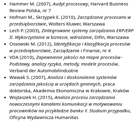
Hammer M. (2007),
Audyt procesowy
, Harvard Business
Review Polska, nr 7
Hofman M., Skrzypek E. (2010),
Zarządzanie procesami w
przedsiębiorstwie
, Wolters Kluwer, Warszawa
Lech P. (2003),
Zintegrowane systemy zarządzania ERP/ERP
II. Wykorzystanie w biznesie, wdrażanie
, Difin, Warszawa
Ossowski M. (2012),
Identyfikacja i klasyfikacja procesów
w przedsiębiorstwie
, Zarządzanie i Finanse, nr 4
VDA (2010),
Zapewnienie jakości na mapie procesów -
Podstawy, analizy ryzyka, metody, modele procesów
,
Verband der Automobilindustrie
Wawak S. (2007),
Analiza i doskonalenie systemów
zarządzania jakością w urzędach gminnych
, praca
doktorska, Akademia Ekonomiczna w Krakowie, Kraków
Wojtaszek H. (2015),
Analiza procesu zarządzania
nowoczesnymi kanałami komunikacji w motywowaniu
pracowników na przykładzie banku Y. Studium przypadku
,
Oficyna Wydawnicza Humanitas