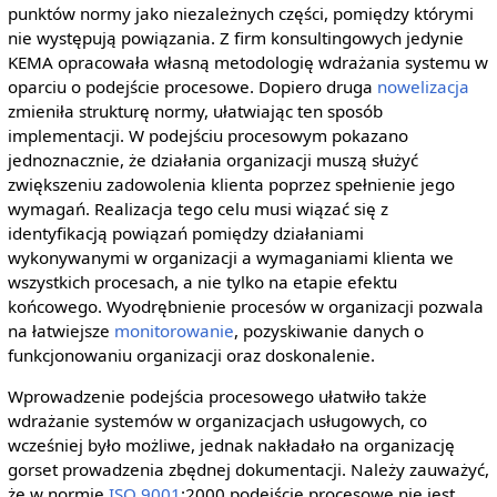
punktów normy jako niezależnych części, pomiędzy którymi
nie występują powiązania. Z firm konsultingowych jedynie
KEMA opracowała własną metodologię wdrażania systemu w
oparciu o podejście procesowe. Dopiero druga
nowelizacja
zmieniła strukturę normy, ułatwiając ten sposób
implementacji. W podejściu procesowym pokazano
jednoznacznie, że działania organizacji muszą służyć
zwiększeniu zadowolenia klienta poprzez spełnienie jego
wymagań. Realizacja tego celu musi wiązać się z
identyfikacją powiązań pomiędzy działaniami
wykonywanymi w organizacji a wymaganiami klienta we
wszystkich procesach, a nie tylko na etapie efektu
końcowego. Wyodrębnienie procesów w organizacji pozwala
na łatwiejsze
monitorowanie
, pozyskiwanie danych o
funkcjonowaniu organizacji oraz doskonalenie.
Wprowadzenie podejścia procesowego ułatwiło także
wdrażanie systemów w organizacjach usługowych, co
wcześniej było możliwe, jednak nakładało na organizację
gorset prowadzenia zbędnej dokumentacji. Należy zauważyć,
że w normie
ISO 9001
:2000 podejście procesowe nie jest