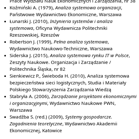
Prace Wydziału Nauk Ekonomicznych i Zarządzania, nr 38
Koźmiński A. (1979),
Analiza systemowa organizacji
,
Państwowe Wydawnictwo Ekonomiczne, Warszawa
Łunarski J. (2010),
Inżynieria systemów i analiza
systemowa
, Oficyna Wydawnicza Politechniki
Rzeszowskiej, Rzeszów
Robertson J. (1999),
Pełna analiza systemowa
,
Wydawnictwo Naukowo-Techniczne, Warszawa
Siderska J. (2015),
Analiza systemowa rynku IT w Polsce
,
Zeszyty Naukowe. Organizacja i Zarządzanie /
Politechnika Śląska, nr 82
Sienkiewicz P., Świeboda H. (2010), Analiza systemowa
bezpieczeństwa sieci logistycznych, Studia i Materiały
Polskiego Stowarzyszenia Zarządzania Wiedzą
Stabryła A. (2006),
Zarządzanie projektami ekonomicznymi
i organizacyjnymi
, Wydawnictwo Naukowe PWN,
Warszawa
Swadźba S. (red.) (2009),
Systemy gospodarcze.
Zagadnienia teoretyczne
, Wydawnictwo Akademii
Ekonomicznej, Katowice