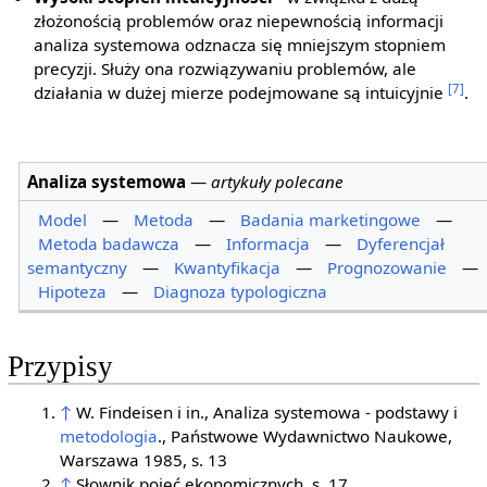
złożonością problemów oraz niepewnością informacji
analiza systemowa odznacza się mniejszym stopniem
precyzji. Służy ona rozwiązywaniu problemów, ale
[7]
działania w dużej mierze podejmowane są intuicyjnie
.
Analiza systemowa
—
artykuły polecane
Model
—
Metoda
—
Badania marketingowe
—
Metoda badawcza
—
Informacja
—
Dyferencjał
semantyczny
—
Kwantyfikacja
—
Prognozowanie
—
Hipoteza
—
Diagnoza typologiczna
Przypisy
↑
W. Findeisen i in., Analiza systemowa - podstawy i
metodologia
., Państwowe Wydawnictwo Naukowe,
Warszawa 1985, s. 13
↑
Słownik pojęć ekonomicznych, s. 17