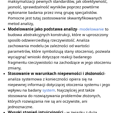
maksymalizacji pewnych standardów, jak obiektywność,
jasność, sprawdzalność wyników poprzez powtórne
wykonanie badania przez inną grupę specjalistów.
Pomocne jest tutaj zastosowanie skwantyfikowanych
metod analizy,
Modelowanie jako podstawa analizy
-
modelowanie
to
budowa abstrakcyjnych konstrukcji, które w uproszczony
sposób odzwierciedlają rzeczywistość. Analiza
zachowania modelu (w zależności od wartości
parametrów, które symbolizują stany otoczenia), pozwala
wyciągnąć wnioski dotyczące reakcji badanego
fragmentu rzeczywistości na zachodzące w jego otoczeniu
zmiany,
Stosowanie w warunkach niepewności i złożoności
-
analiza systemowa z konieczności opiera się na
niepewnej informacji dotyczącej otoczenia systemu i jego
wpływu na badany
system
. Najczęściej jest także
stosowana do rozwiązywania problemów złożonych,
których rozwiązania nie są ani oczywiste, ani
jednoznaczne.
Wysoki stopień intuicyjności
- w związku z dużą