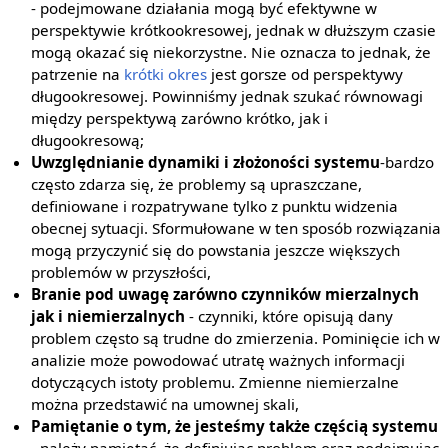
- podejmowane działania mogą być efektywne w
perspektywie krótkookresowej, jednak w dłuższym czasie
mogą okazać się niekorzystne. Nie oznacza to jednak, że
patrzenie na
krótki okres
jest gorsze od perspektywy
długookresowej. Powinniśmy jednak szukać równowagi
między perspektywą zarówno krótko, jak i
długookresową;
Uwzględnianie dynamiki i złożoności systemu
-bardzo
często zdarza się, że problemy są upraszczane,
definiowane i rozpatrywane tylko z punktu widzenia
obecnej sytuacji. Sformułowane w ten sposób rozwiązania
mogą przyczynić się do powstania jeszcze większych
problemów w przyszłości,
Branie pod uwagę zarówno czynników mierzalnych
jak i niemierzalnych
- czynniki, które opisują dany
problem często są trudne do zmierzenia. Pominięcie ich w
analizie może powodować utratę ważnych informacji
dotyczących istoty problemu. Zmienne niemierzalne
można przedstawić na umownej skali,
Pamiętanie o tym, że jesteśmy także częścią systemu
- należy pamiętać, że definiując problem oraz podejmując