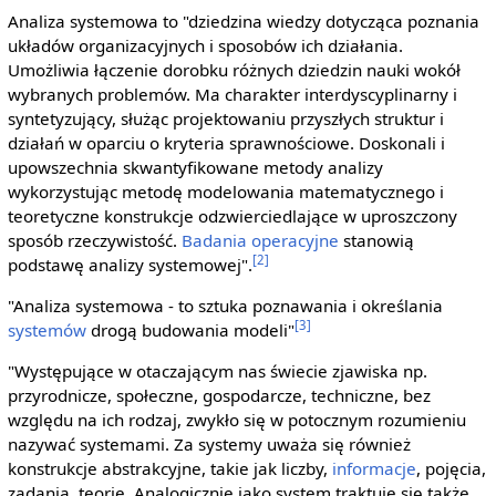
Analiza systemowa to "dziedzina wiedzy dotycząca poznania
układów organizacyjnych i sposobów ich działania.
Umożliwia łączenie dorobku różnych dziedzin nauki wokół
wybranych problemów. Ma charakter interdyscyplinarny i
syntetyzujący, służąc projektowaniu przyszłych struktur i
działań w oparciu o kryteria sprawnościowe. Doskonali i
upowszechnia skwantyfikowane metody analizy
wykorzystując metodę modelowania matematycznego i
teoretyczne konstrukcje odzwierciedlające w uproszczony
sposób rzeczywistość.
Badania operacyjne
stanowią
[2]
podstawę analizy systemowej".
"Analiza systemowa - to sztuka poznawania i określania
[3]
systemów
drogą budowania modeli"
"Występujące w otaczającym nas świecie zjawiska np.
przyrodnicze, społeczne, gospodarcze, techniczne, bez
względu na ich rodzaj, zwykło się w potocznym rozumieniu
nazywać systemami. Za systemy uważa się również
konstrukcje abstrakcyjne, takie jak liczby,
informacje
, pojęcia,
zadania, teorie. Analogicznie jako system traktuje się także