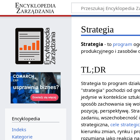
Encyklopedia
Zarządzania
Strategia
Strategia
- to
program
ogó
produkcyjnego i zasobów 
TL;DR
Strategia to program dział
"strategia" pochodzi od gr
jedynie w kontekście sztuk
sposób zachowania się wob
pozycję, perspektywę. Str
zadaniu, wszechobecność i
Encyklopedia
strategiczna,
cele strategi
Indeks
kierunku zmian, rynku i pr
Kategorie
rozumiana jako reakcja na