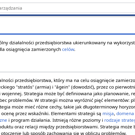
lny działalności przedsiębiorstwa ukierunkowany na wykorzyst
dla osiągnięcia zamierzonych
celów
.
alności przedsiębiorstwa, który ma na celu osiągnięcie zamierz
eckiego "stratós" (armia) i "ágein" (dowodzić), przez co pierwot
i wojennej. Strategia może być definiowana jako planowanie, re
ec problemów. W strategii można wyróżnić pięć elementów: pla
ategia może mieć różne cechy, takie jak długoterminowy horyzon
 ocenę przez wskaźniki. Elementami strategii są
misja
,
domena
czne
i program działania. Istnieją różne poziomy i
rodzaje strateg
oduktu oraz relacji między przedsiębiorstwami. Strategia może 
 otoczenie lub sposób zachowania się w obliczu problemów.