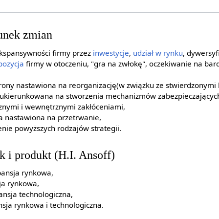
runek zmian
kspansywności firmy przez
inwestycje
,
udział w rynku
, dywersyf
pozycja
firmy w otoczeniu, "gra na zwłokę", oczekiwanie na bard
trony nastawiona na reorganizację(w związku ze stwierdzonymi 
ony ukierunkowana na stworzenia mechanizmów zabezpieczającyc
znymi i wewnętrznymi zakłóceniami,
a nastawiona na przetrwanie,
nie powyższych rodzajów strategii.
 i produkt (H.I. Ansoff)
pansja rynkowa,
ja rynkowa,
ansja technologiczna,
sja rynkowa i technologiczna.