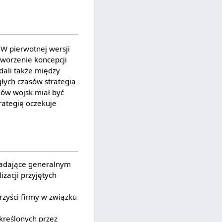
 W pierwotnej wersji
tworzenie koncepcji
dali także między
głych czasów strategia
hów wojsk miał być
trategię oczekuje
adające generalnym
zacji przyjętych
rzyści firmy w związku
określonych przez