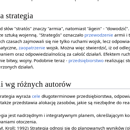
 strategia
d słów "stratós" znaczy "armia", natomiast "ágein" - "dowodzić".
ze sztuką wojenną. "Strategós" oznaczało
przewodzenie
armii i 
ch czasach zajmowali się nie tylko ruchami wojsk, lecz odpowia
matyczne,
zaopatrzenie
wojsk. Można więc stwierdzić, iż od odle
aniem oraz odpowiedzialnością za całość działań. Efektem ruc
ie bitwy, wojny. Podobnie teraz -
przedsiębiorstwo
realizując s
erzonych działań.
gii wg różnych autorów
trategia wyraża
cele
długoterminowe przedsiębiorstwa, odpowi
także przedstawia alokację zasobów, jakie są niezbędne do reali
tegia jest nadrzędnym i integratywnym planem, określającym ko
waniami otoczenia.
, M. Kroll; 1992) Strategia odnosi się do planowanych wyników (