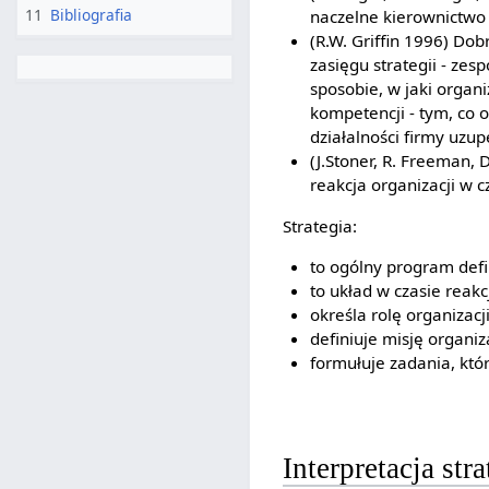
11
Bibliografia
naczelne kierownictwo 
(R.W. Griffin 1996) Do
zasięgu strategii - zes
sposobie, w jaki organ
kompetencji - tym, co o
działalności firmy uzu
(J.Stoner, R. Freeman, 
reakcja organizacji w c
Strategia:
to ogólny program defin
to układ w czasie reakcj
określa rolę organizacj
definiuje misję organiz
formułuje zadania, któ
Interpretacja stra