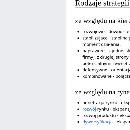
Rodzaje strategii
ze względu na kie
rozwojowe - dowodzi e
stabilizujące - stabilna
moment działania,
naprawcze - z jednej s
firmy), z drugiej str
potencjalnymi zewnętr
defensywne - orientacj
kombinowane - połącze
ze względu na rynek
penetracja rynku - eks
rozwój
rynku - ekspans
rozwój produktu - eksp
dywersyfikacja
- ekspan