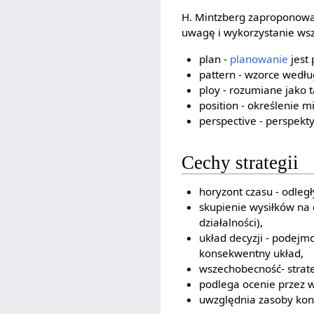
H. Mintzberg zaproponował
uwagę i wykorzystanie wsz
plan -
planowanie
jest 
pattern - wzorce wedłu
ploy - rozumiane jako 
position - określenie 
perspective - perspekt
Cechy strategii
horyzont czasu - odleg
skupienie wysiłków na 
działalności),
układ decyzji - podejm
konsekwentny układ,
wszechobecność- strat
podlega ocenie przez w
uwzględnia zasoby konk