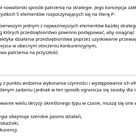
 nowatorski sposób patrzenia na strategie. Jego koncepcja zak
ystkich 5 elementów rozpoczynających się na literę P:
pierwszym jednym z najważniejszych elementów każdej strategi
g których przedsiębiorstwo powinno postępować, aby osiągnąć 
taktyka działania przedsiębiorstwa poprzez uzyskiwanie przewa
miejsca w obecnym otoczeniu konkurencyjnym,
ywa patrzenia na przyszłość.
ły z punktu widzenia wykonania czynności i występowania ich ef
danym zadaniu (jednak w ten sposób ogranicza się zasoby dla 
owanie wielu decyzji określonego typu w czasie, muszą się one 
egia obejmuje szerokie pasmo działań,
skaźniki,
urencji.