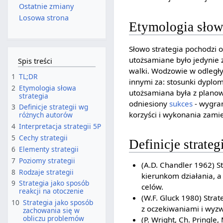
Ostatnie zmiany
Losowa strona
Etymologia słowa
Słowo strategia pochodzi o
utożsamiane było jedynie 
Spis treści
walki. Wodzowie w odległy
1
TL;DR
innymi za: stosunki dyplo
2
Etymologia słowa
utożsamiana była z planow
strategia
odniesiony
sukces
- wygran
3
Definicje strategii wg
korzyści i wykonania zami
różnych autorów
4
Interpretacja strategii 5P
5
Cechy strategii
Definicje strate
6
Elementy strategii
7
Poziomy strategii
(A.D. Chandler 1962) S
8
Rodzaje strategii
kierunkom działania, a 
9
Strategia jako sposób
celów.
reakcji na otoczenie
(W.F. Gluck 1980) Stra
10
Strategia jako sposób
z oczekiwaniami i wyz
zachowania się w
obliczu problemów
(P. Wright, Ch. Pringle