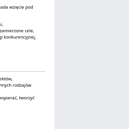
łada wzięcie pod
i,
zamierzone cele,
gi konkurencyjnej,
ektów,
innych rodzajów
wspierać, tworzyć