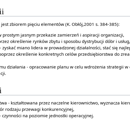
ii
 jest zbiorem pięciu elementów (K. Obłój,2001 s. 384-385):
 w prostym jasnym przekazie zamierzeń i aspiracji organizacji,
zez określenie rynków zbytu i sposobu dystrybucji dóbr i usług
- zyskać miano lidera w prowadzonej działalności, stać się najl
 poprzez określenie konkretnych celów przedsiębiorstwa do zre
u działania - opracowanie planu w celu wdrożenia strategii w
ji.
i
stwa - kształtowana przez naczelne kierownictwo, wyznacza kier
bór rodzaju przewagi konkurencyjnej,
- czynności na poziomie jednostki operacyjnej.