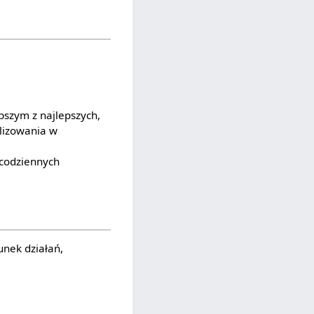
,
epszym z najlepszych,
alizowania w
 codziennych
unek działań,