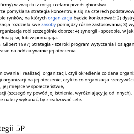
firmy) w związku z misją i celami przedsiębiorstwa.
brze pomyślana strategia koncentruje się na czterech podstawow
pole rynków, na których
organizacja
będzie konkurować; 2) dystr
izacja rozdziela swe
zasoby
pomiędzy różne zastosowania; 3) wy
rganizacja robi szczególnie dobrze; 4) synergii - sposobie, w jak
pełniają się lub wspomagają.
D. Gilbert 1997) Strategia - szeroki program wytyczania i osiągan
zasie na oddziaływanie jej otoczenia.
iowania i realizacji organizacji, czyli określenie co dana organi
i organizacji na jej otoczenie, czyli to co organizacja rzeczywiści
i, jej miejsce w społeczeństwie,
acji (szczególny powód jej istnienia, wyróżniający ją od innych),
re należy wykonać, by zrealizować cele.
tegii 5P