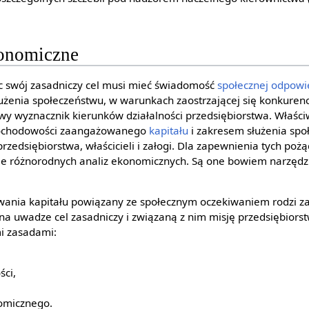
konomiczne
ąc swój zasadniczy cel musi mieć świadomość
społecznej odpowi
łużenia społeczeństwu, w warunkach zaostrzającej się konkurenc
y wyznacznik kierunków działalności przedsiębiorstwa. Właś
dochodowości zaangażowanego
kapitału
i zakresem służenia spo
zedsiębiorstwa, właścicieli i załogi. Dla zapewnienia tych poż
ie różnorodnych analiz ekonomicznych. Są one bowiem narzęd
ania kapitału powiązany ze społecznym oczekiwaniem rodzi za
 na uwadze cel zasadniczy i związaną z nim misję przedsiębiors
i zasadami:
ści,
omicznego.