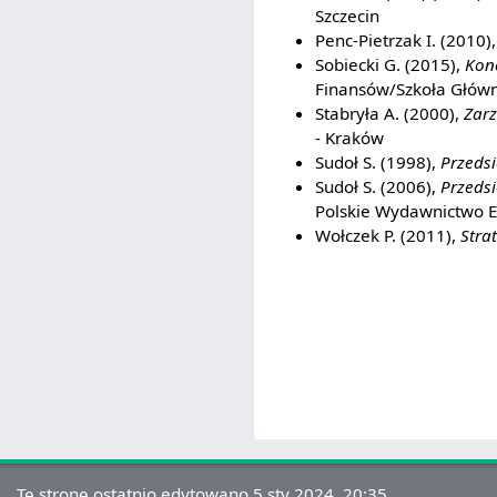
Szczecin
Penc-Pietrzak I. (2010)
Sobiecki G. (2015),
Konc
Finansów/Szkoła Głów
Stabryła A. (2000),
Zarz
- Kraków
Sudoł S. (1998),
Przeds
Sudoł S. (2006),
Przedsi
Polskie Wydawnictwo 
Wołczek P. (2011),
Stra
Tę stronę ostatnio edytowano 5 sty 2024, 20:35.