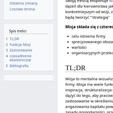
Swoją treścią eksponuje
w
Ostatnie zmiany
dążeń dla kierownictwa ja
Losowa strona
konkretniejszym od wizji,
będą tworzyć ‘’’strategię’’
Misja składa się z czte
Spis treści
celu istnienia firmy
1
TL;DR
sprecyzowanego obszar
2
Funkcje Misji
wartości
3
Zastosowanie
organizacyjnych przeko
4
Uzasadnienie
ekonomiczne
5
Bibliografia
TL;DR
Wizja to mentalna wizualiz
firmy. Misja ma wiele funk
inspiracja, strukturaliza
dążyć do tego, aby pracown
zastosowanie w określaniu
angażowania kapitału powi
zasady gospodarności, prz