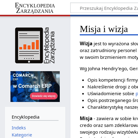
Encyklopedia
Zarządzania
Misja i wizja
Wizja
jest to wyrażona sło
oraz zatrudniony personel 
w swoim brzmieniem moty
Wg Johna Hendry’ego, Gerr
Opis kompetencji firmy
Nakreślenie drogi z ob
Uświadomienie sobie
p
Opis postrzeganego śr
Charakterystykę nasze
Encyklopedia
Misja
- zawiera w sobie kr
credo oraz sam zdeklarowan
Indeks
swojego rodzaju wizytówka 
Kategorie