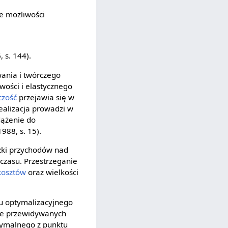
e możliwości
 s. 144).
wania i twórczego
ości i elastycznego
czość
przejawia się w
ealizacja prowadzi w
dążenie do
988, s. 15).
żki przychodów nad
zasu. Przestrzeganie
kosztów
oraz wielkości
u optymalizacyjnego
ie przewidywanych
tymalnego z punktu