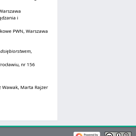
, Warszawa
ądzania i
ukowe PWN, Warszawa
edsiębiorstwem
,
ocławiu, nr 156
 Wawak, Marta Rajzer