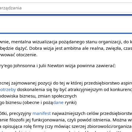
wnie, mentalna wizualizacja pożądanego stanu organizacji, do 
będzie dążyć. Dobra wizja jest ambitna ale realna, zwięzła, cz
wować otoczenie.
y’ego Johnsonna i Julii Newton wizja powinna zawierać:
ecnej zajmowanej pozycji do tej w której przedsiębiorstwo aspir
otrzeby
doskonalenia się by być atrakcyjniejszym od konkurenc
odowiska biznesu, zmian społecznych
go biznesu (obecne i pożą
dane
rynki)
ótki, precyzyjny
manifest
najważniejszych celów przedsiębiorstwa
ie filozofii jej funkcjonowania, czyli powód istnienia. Można wi
opisująca rolę firmy (czy mówiąc szerzej zbiorowości/organizac