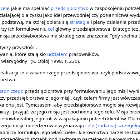
e
cele
jakie ma spełniać
przedsiębiorstwo
w zaspokojeniu potrzeb
ziałającej dla zysku jako idei przewodniej czy posłannictwa wyd
 podstawą, na której opiera się
strategia
i plany działania przed
przy ich formułowaniu
cel
główny przedsiębiorstwa. Dlatego też 
misja przedsiębiorstwa ma strategiczne znaczenie "gdy spełnia 
yczy przyszłości,
ania, które stają się
udziałem
pracowników,
st wiarygodny" (K. Obłój 1998, s. 235).
ealizacji celu zasadniczego przedsiębiorstwa, czyli podstawowe
iorstwa.
asadniczego
przedsiębiorstwa przy formułowaniu jego misji wynik
y przedsiębiorstwa z jego misji, czyli celem firmy jest wówczas 
aka ona jest. Tymczasem, aby przedsiębiorstwo mogło się rozwij
iczy i przyjąć, że jego misja jest pochodną tego celu. Misja prz
niepowtarzalnej jego roli w zaspakajaniu potrzeb klientów. Dla re
niczego misji menedżerowie wyznaczają
cele (zadania) szczegół
sadniczy formułują jego właściciele i kierownictwo naczelne (t
szczególnych szczebli pod nadzorem naczelnego kierownictwa (S