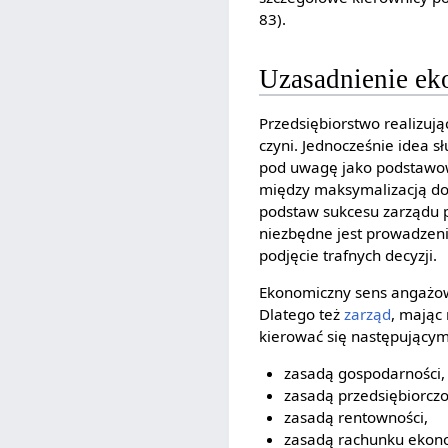
83).
Uzasadnienie e
Przedsiębiorstwo realizuj
czyni. Jednocześnie idea s
pod uwagę jako podstawow
między maksymalizacją 
podstaw sukcesu zarządu pr
niezbędne jest prowadzen
podjęcie trafnych decyzji.
Ekonomiczny sens angażow
Dlatego też
zarząd
, mając
kierować się następującym
zasadą gospodarności,
zasadą przedsiębiorczo
zasadą rentowności,
zasadą rachunku ekon