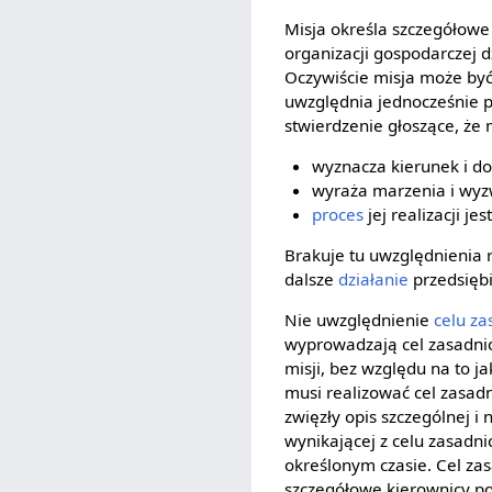
Misja określa szczegółow
organizacji gospodarczej d
Oczywiście misja może być
uwzględnia jednocześnie 
stwierdzenie głoszące, że 
wyznacza kierunek i dot
wyraża marzenia i wyzw
proces
jej realizacji je
Brakuje tu uwzględnienia r
dalsze
działanie
przedsięb
Nie uwzględnienie
celu z
wyprowadzają cel zasadnicz
misji, bez względu na to j
musi realizować cel zasadn
zwięzły opis szczególnej i 
wynikającej z celu zasad
określonym czasie. Cel za
szczegółowe kierownicy po