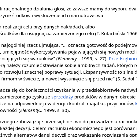
li racjonalnego działania głosi, że zawsze mamy do wyboru dwi
życie środków i wykluczenie ich marnotrawstwa:
 realizacji celu przy danych nakładach, albo
środków dla osiągnięcia zamierzonego celu (T. Kotarbiński 1966,
, najogólniej rzecz ujmująca, "... oznacza gotowość do podejmo
 umiejętność wykorzystywania pojawiających się nowych możliw
eniających się warunków" (
Elementy...
1999, s. 27).
Przedsiębior
órą należy rozumieć stawianie sobie ambitnych zadań, których r
o rozwoju i znacznej poprawy sytuacji. Ekspansywność to silne 
rmom w świecie, a nawet wysunięcie się przed nie" (S. Sudoł 1
adza się do konieczności uzyskania w przedsiębiorstwie nadwy
ia zamierzonego zysku ze
sprzedaży
produktów w danym okresie c
enia odpowiedniej ewidencji i kontroli majątku, przychodów,
owności (
Elementy...
1999, s. 30).
znego zobowiązuje przedsiębiorstwo do prowadzenia rachunk
 każdej decyzji. Celem rachunku ekonomicznego jest porównan
żnych alternatyw danej decyzji oraz wskazanie rozwiązania op