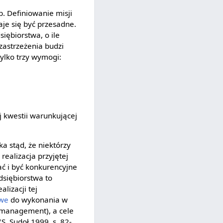
. Definiowanie misji
aje się być przesadne.
siębiorstwa, o ile
zastrzeżenia budzi
tylko trzy wymogi:
j kwestii warunkującej
a stąd, że niektórzy
realizacja przyjętej
ać i być konkurencyjne
edsiębiorstwa to
alizacji tej
owe
do wykonania w
opmanagement), a cele
. Sudoł 1999, s. 82-