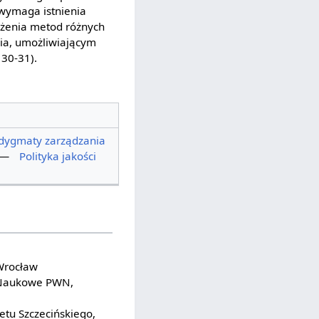
 wymaga istnienia
ożenia metod różnych
ia, umożliwiającym
 30-31).
dygmaty zarządzania
—
Polityka jakości
Wrocław
 Naukowe PWN,
etu Szczecińskiego,