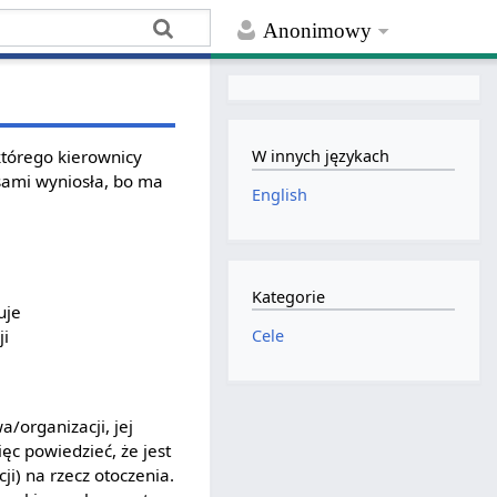
Anonimowy
którego kierownicy
W innych językach
asami wyniosła, bo ma
English
Kategorie
uje
Cele
ji
/organizacji, jej
ęc powiedzieć, że jest
ji) na rzecz otoczenia.