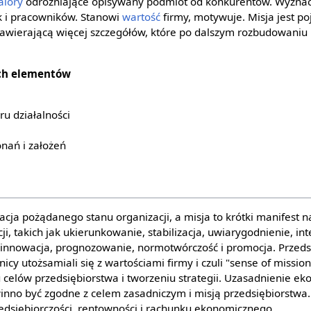
alory
odróżniające opisywany podmiot od konkurentów. Wyznac
k i pracowników. Stanowi
wartość
firmy, motywuje. Misja jest p
 zawierającą więcej szczegółów, które po dalszym rozbudowaniu
rech elementów
u działalności
nań i założeń
acja pożądanego stanu organizacji, a misja to krótki manifest 
cji, takich jak ukierunkowanie, stabilizacja, uwiarygodnienie, i
cja-innowacja, prognozowanie, normotwórczość i promocja. Prze
icy utożsamiali się z wartościami firmy i czuli "sense of missio
 celów przedsiębiorstwa i tworzeniu strategii. Uzasadnienie e
nno być zgodne z celem zasadniczym i misją przedsiębiorstwa
edsiębiorczości, rentowności i rachunku ekonomicznego.