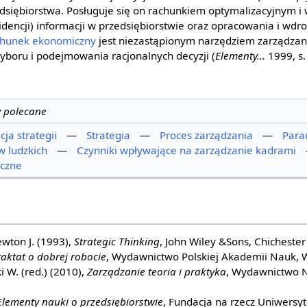
zedsiębiorstwa. Posługuje się on rachunkiem optymalizacyjnym i
encji) informacji w przedsiębiorstwie oraz opracowania i wdr
hunek ekonomiczny
jest niezastąpionym narzędziem zarządzan
boru i podejmowania racjonalnych decyzji (
Elementy...
1999, s.
y polecane
ja strategii
—
Strategia
—
Proces zarządzania
—
Para
 ludzkich
—
Czynniki wpływające na zarządzanie kadrami
iczne
ewton J. (1993),
Strategic Thinking
, John Wiley &Sons, Chichester
raktat o dobrej robocie
, Wydawnictwo Polskiej Akademii Nauk, 
i W. (red.) (2010),
Zarządzanie teoria i praktyka
, Wydawnictwo
Elementy nauki o przedsiębiorstwie
, Fundacja na rzecz Uniwersyt