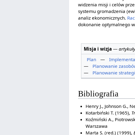
widzenia misji i celów pr
systemu gromadzenia (ewid
analiz ekonomicznych.
Rac
dokonanie optymalnego wy
Misja i wizja
—
artykuł
Plan
—
Implementac
—
Planowanie zasobów
—
Planowanie strateg
Bibliografia
Henry J., Johnson G., N
Kotarbiński T. (1965),
T
Koźmiński A., Piotrowsk
Warszawa
Marta S. (red.) (1999),