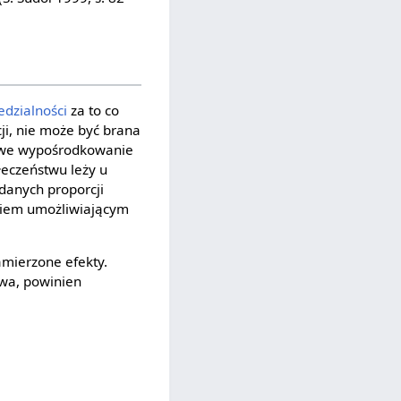
edzialności
za to co
ji, nie może być brana
ciwe wypośrodkowanie
łeczeństwu leży u
ądanych proporcji
ziem umożliwiającym
mierzone efekty.
twa, powinien