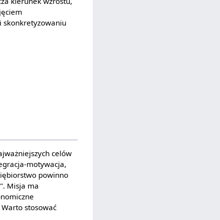
za kierunek wzrostu,
ojęciem
 i skonkretyzowaniu
najważniejszych celów
ntegracja-motywacja,
dsiębiorstwo powinno
n". Misja ma
konomiczne
. Warto stosować