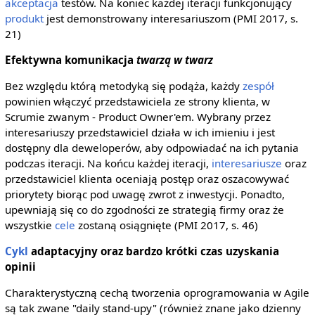
akceptacja
testów. Na koniec każdej iteracji funkcjonujący
produkt
jest demonstrowany interesariuszom (PMI 2017, s.
21)
Efektywna komunikacja
twarzą w twarz
Bez względu którą metodyką się podąża, każdy
zespół
powinien włączyć przedstawiciela ze strony klienta, w
Scrumie zwanym - Product Owner'em. Wybrany przez
interesariuszy przedstawiciel działa w ich imieniu i jest
dostępny dla deweloperów, aby odpowiadać na ich pytania
podczas iteracji. Na końcu każdej iteracji,
interesariusze
oraz
przedstawiciel klienta oceniają postęp oraz oszacowywać
priorytety biorąc pod uwagę zwrot z inwestycji. Ponadto,
upewniają się co do zgodności ze strategią firmy oraz że
wszystkie
cele
zostaną osiągnięte (PMI 2017, s. 46)
Cykl
adaptacyjny oraz bardzo krótki czas uzyskania
opinii
Charakterystyczną cechą tworzenia oprogramowania w Agile
są tak zwane "daily stand-upy" (również znane jako dzienny