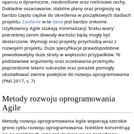
oparciu o dynamiczne, nieokreślone oraz nieliniowe cechy.
Dokładne oszacowanie, stabilne plany oraz prognozy są
bardzo często ciężkie do określenia w początkowych stadiach
projektu.
Zaufanie
w te
dane
jest bardzo znikome.
Użytkownicy Agile szukają minimalizacji ‘braku wiary’
potrzebnej zanim dowody wartości będą mogły być
dostarczone. Wymogi oraz projekty przychodzą wraz z
rozwojem projektu. Duże specyfikacje prawdopodobnie
powodowałyby duże straty w większości przypadków. Te
podstawowe argumenty oraz oczekiwania przemysłu
poprzedzone latami sukcesów oraz porażek pomogły
ukształtować zwinne podejście do rozwoju oprogramowania
(PMI 2017, s. 7)
Metody rozwoju oprogramowania
Agile
Metody rozwoju oprogramowania Agile wspierają szerokie
grono cyklu rozwoju oprogramowania. Niektóre koncentrują
się na praktykach, inne zaś skupiają się na zarządzaniu