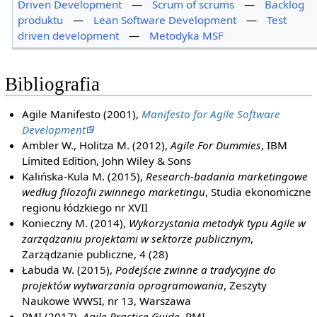
Driven Development
—
Scrum of scrums
—
Backlog
produktu
—
Lean Software Development
—
Test
driven development
—
Metodyka MSF
Bibliografia
Agile Manifesto (2001),
Manifesto for Agile Software
Development
Ambler W., Holitza M. (2012),
Agile For Dummies
, IBM
Limited Edition, John Wiley & Sons
Kalińska-Kula M. (2015),
Research-badania marketingowe
według filozofii zwinnego marketingu
, Studia ekonomiczne
regionu łódzkiego nr XVII
Konieczny M. (2014),
Wykorzystania metodyk typu Agile w
zarządzaniu projektami w sektorze publicznym
,
Zarządzanie publiczne, 4 (28)
Łabuda W. (2015),
Podejście zwinne a tradycyjne do
projektów wytwarzania oprogramowania
, Zeszyty
Naukowe WWSI, nr 13, Warszawa
PMI (2017),
Agile Practice Guide
, PMI