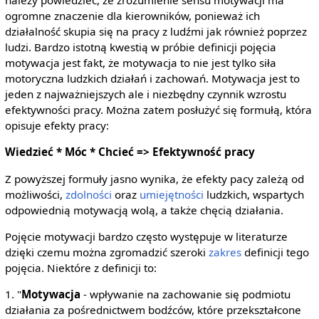
należy powiedzieć, że zrozumienie sensu motywacji ma
ogromne znaczenie dla kierowników, ponieważ ich
działalność skupia się na pracy z ludźmi jak również poprzez
ludzi. Bardzo istotną kwestią w próbie definicji pojęcia
motywacja jest fakt, że motywacja to nie jest tylko siła
motoryczna ludzkich działań i zachowań. Motywacja jest to
jeden z najważniejszych ale i niezbędny czynnik wzrostu
efektywności pracy. Można zatem posłużyć się formułą, która
opisuje efekty pracy:
Wiedzieć * Móc * Chcieć => Efektywność pracy
Z powyższej formuły jasno wynika, że efekty pacy zależą od
możliwości,
zdolności
oraz
umiejętności
ludzkich, wspartych
odpowiednią motywacją wolą, a także chęcią działania.
Pojęcie motywacji bardzo często występuje w literaturze
dzięki czemu można zgromadzić szeroki
zakres
definicji tego
pojęcia. Niektóre z definicji to:
1. "
Motywacja
- wpływanie na zachowanie się podmiotu
działania za pośrednictwem bodźców, które przekształcone