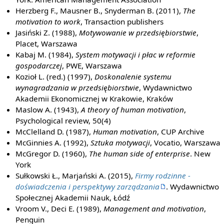
Herzberg F., Mausner B., Snyderman B. (2011),
The
motivation to work
, Transaction publishers
Jasiński Z. (1988),
Motywowanie w przedsiębiorstwie
,
Placet, Warszawa
Kabaj M. (1984),
System motywacji i płac w reformie
gospodarczej
, PWE, Warszawa
Kozioł L. (red.) (1997),
Doskonalenie systemu
wynagradzania w przedsiębiorstwie
, Wydawnictwo
Akademii Ekonomicznej w Krakowie, Kraków
Maslow A. (1943),
A theory of human motivation
,
Psychological review, 50(4)
McClelland D. (1987),
Human motivation
, CUP Archive
McGinnies A. (1992),
Sztuka motywacji
, Vocatio, Warszawa
McGregor D. (1960),
The human side of enterprise
. New
York
Sułkowski Ł., Marjański A. (2015),
Firmy rodzinne -
doświadczenia i perspektywy zarządzania
. Wydawnictwo
Społecznej Akademii Nauk, Łódź
Vroom V., Deci E. (1989),
Management and motivation
,
Penguin