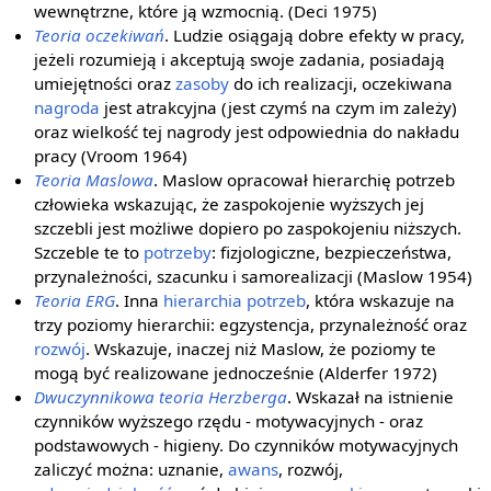
wewnętrzne, które ją wzmocnią. (Deci 1975)
Teoria oczekiwań
. Ludzie osiągają dobre efekty w pracy,
jeżeli rozumieją i akceptują swoje zadania, posiadają
umiejętności oraz
zasoby
do ich realizacji, oczekiwana
nagroda
jest atrakcyjna (jest czymś na czym im zależy)
oraz wielkość tej nagrody jest odpowiednia do nakładu
pracy (Vroom 1964)
Teoria Maslowa
. Maslow opracował hierarchię potrzeb
człowieka wskazując, że zaspokojenie wyższych jej
szczebli jest możliwe dopiero po zaspokojeniu niższych.
Szczeble te to
potrzeby
: fizjologiczne, bezpieczeństwa,
przynależności, szacunku i samorealizacji (Maslow 1954)
Teoria ERG
. Inna
hierarchia potrzeb
, która wskazuje na
trzy poziomy hierarchii: egzystencja, przynależność oraz
rozwój
. Wskazuje, inaczej niż Maslow, że poziomy te
mogą być realizowane jednocześnie (Alderfer 1972)
Dwuczynnikowa teoria Herzberga
. Wskazał na istnienie
czynników wyższego rzędu - motywacyjnych - oraz
podstawowych - higieny. Do czynników motywacyjnych
zaliczyć można: uznanie,
awans
, rozwój,