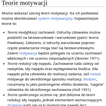
Teorie motywacji
Można wskazać szereg teorii motywacji. Na ich podstawie
można skonstruować
system motywacyjny
. Najważniejsze
teorie to:
Teoria modyfikacji zachowań
. Odruchy człowieka można
podzielić na bezwarunkowe i warunkowe (patrz: teoria
Pawłowa). Założono, iż odruchy warunkowe poprzez
częste powtarzanie mogą stać się bezwarunkowymi.
Zatem
motywacja
będzie polegała na uczeniu zachowań
właściwych i nie uczeniu niepożądanych (Skinner 1971)
Teoria redukcji siły napędu
. Zachowanie ludzi zależy od
nawyków, siły napędu oraz występowania bodźca. Siła
napędu pcha człowieka do realizacji zadania, zaś
nawyk
motywuje do określonego sposobu realizacji.
Bodziec
,
rozumiany tu jako postrzeganie efektu działania, "ciągnie"
człowieka do określonego zachowania (Hull 1951)
Teoria społecznego uczenia się
. Jest zbliżona do teorii
redukcji siły napędu, jednak elementem wzmacniającym
działanie
ludzi nie są tu biologiczne nawyki lecz