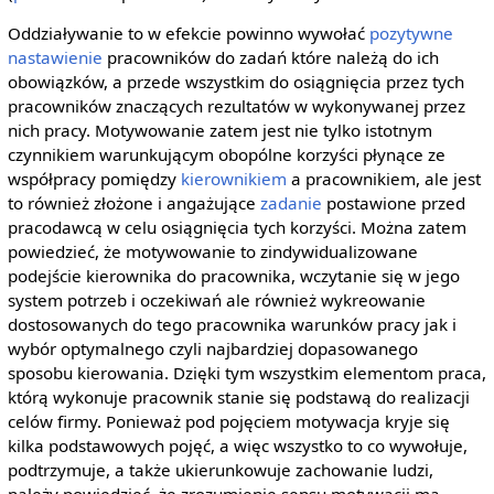
Oddziaływanie to w efekcie powinno wywołać
pozytywne
nastawienie
pracowników do zadań które należą do ich
obowiązków, a przede wszystkim do osiągnięcia przez tych
pracowników znaczących rezultatów w wykonywanej przez
nich pracy. Motywowanie zatem jest nie tylko istotnym
czynnikiem warunkującym obopólne korzyści płynące ze
współpracy pomiędzy
kierownikiem
a pracownikiem, ale jest
to również złożone i angażujące
zadanie
postawione przed
pracodawcą w celu osiągnięcia tych korzyści. Można zatem
powiedzieć, że motywowanie to zindywidualizowane
podejście kierownika do pracownika, wczytanie się w jego
system potrzeb i oczekiwań ale również wykreowanie
dostosowanych do tego pracownika warunków pracy jak i
wybór optymalnego czyli najbardziej dopasowanego
sposobu kierowania. Dzięki tym wszystkim elementom praca,
którą wykonuje pracownik stanie się podstawą do realizacji
celów firmy. Ponieważ pod pojęciem motywacja kryje się
kilka podstawowych pojęć, a więc wszystko to co wywołuje,
podtrzymuje, a także ukierunkowuje zachowanie ludzi,