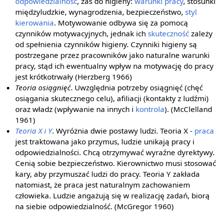
odpowiedzialność
, zaś do higieny:
warunki pracy
, stosunki
międzyludzkie, wynagrodzenia, bezpieczeństwo,
styl
kierowania
. Motywowanie odbywa się za pomocą
czynników motywacyjnych, jednak ich
skuteczność
zależy
od spełnienia czynników higieny. Czynniki higieny są
postrzegane przez pracowników jako naturalne warunki
pracy, stąd ich ewentualny wpływ na motywację do pracy
jest krótkotrwały (Herzberg 1966)
Teoria osiągnięć
. Uwzględnia potrzeby osiągnięć (chęć
osiągania skutecznego celu), afiliacji (kontakty z ludźmi)
oraz władz (wpływanie na innych i
kontrola
). (McClelland
1961)
Teoria X i Y
. Wyróżnia dwie postawy ludzi. Teoria X -
praca
jest traktowana jako przymus, ludzie unikają pracy i
odpowiedzialności. Chcą otrzymywać wyraźne dyrektywy.
Cenią sobie bezpieczeństwo. Kierownictwo musi stosować
kary, aby przymuszać ludzi do pracy. Teoria Y zakłada
natomiast, że praca jest naturalnym zachowaniem
człowieka. Ludzie angażują się w realizację zadań, biorą
na siebie odpowiedzialność. (McGregor 1960)