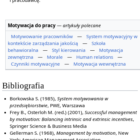
i pracodawcę.
Motywacja do pracy
—
artykuły polecane
Motywowanie pracowników
—
System motywacyjny w
kontekście zarządzania jakością
—
Szkoła
behawioralna
—
Styl kierowania
—
Motywacja
zewnętrzna
—
Morale
—
Human relations
—
Czynniki motywacyjne
—
Motywacja wewnętrzna
Bibliografia
Borkowska S. (1985),
System motywowania w
przedsiębiorstwie
, PWE, Warszawa
Frey B., Osterloh M. (red.) (2001),
Successful management
by motivation: Balancing intrinsic and extrinsic incentives
,
Springer Science & Business Media
Gellerman S. (1968),
Management by motivation
, New
York: American Management Association