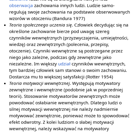
obserwacja
zachowania innych ludzi. Ludzie samo-
regulują swoje zachowania na podstawie obserwowanych
wzorów w otoczeniu (Bandura 1977)
Teoria społecznego uczenia się
. Człowiek decydując się na
określone zachowanie bierze pod uwagę szereg
czynników wewnętrznych (przyzwyczajenia, umiejętności,
wiedzę) oraz zewnętrznych (polecenia, przepisy,
otoczenie). Czynniki wewnętrzne są postrzegane przez
niego jako zależne, podczas gdy zewnętrzne jako
niezależne. Im większy
udział
czynników wewnętrznych,
tym bardziej człowiek sam stanowi o swoim zachowaniu.
Dostarcza mu to większej satysfakcji (Rotter 1954)
Teoria motywacji wewnętrznej
. Występują motywatory
zewnętrzne i wewnętrzne (podobnie jak w poprzedniej
teorii). Stosowanie motywatorów zewnętrznych może
powodować osłabianie wewnętrznych. Dlatego ludzi o
silnej motywacji wewnętrznej nie należy nadmiernie
motywować zewnętrznie, ponieważ może to spowodować
efekt odwrotny. Z kolei ludziom o słabej motywacji
wewnętrznej, należy wskazywać na motywatory