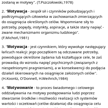
zostaną w motywy". (T.Pszczołowski,1978)
2. "
Motywacja
- zespół sił i czynników pobudzających i
podtrzymujących człowieka w zachowaniach zmierzających
do osiągnięcia określonych celów. Wspomniane siły to
potrzeby, popędy, instynkty, aspiracje, a także stany napięć -
zwane mechanizmami organizmu ludzkiego".
(F.Michoń,1981)
3. "
Motywacja
- jest czynnikiem, który wywołuje następujący
łańcuch reakcji: jego początkiem są odczuwane potrzeby,
powodujące określone żądania lub kształtujące cele, te zaś
prowadzą do wzrostu napięć psychicznych (związanych z
niespełnionymi pragnieniami), a w konsekwencji do podjęcia
działań skierowanych na osiągnięcie założonych celów".
(H.Koontz, O’Donnell, H.Weihrich,1984)
4. "
Motywowanie
- to proces świadomego i celowego
oddziaływania na motywy postępowania ludzi poprzez
stwarzanie środków i możliwości realizacji ich systemów
wartości i oczekiwań (celów działania) dla osiągnięcia celu