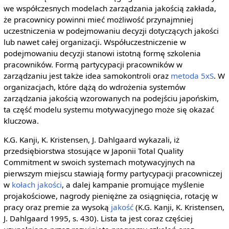
we współczesnych modelach zarządzania jakością zakłada,
że pracownicy powinni mieć możliwość przynajmniej
uczestniczenia w podejmowaniu decyzji dotyczących jakości
lub nawet całej organizacji. Współuczestniczenie w
podejmowaniu decyzji stanowi istotną formę szkolenia
pracowników. Formą partycypacji pracowników w
zarządzaniu jest także idea samokontroli oraz
metoda
5xS
. W
organizacjach, które dążą do wdrożenia systemów
zarządzania jakością wzorowanych na podejściu japońskim,
ta część modelu systemu motywacyjnego może się okazać
kluczowa.
K.G. Kanji, K. Kristensen, J. Dahlgaard wykazali, iż
przedsiębiorstwa stosujące w Japonii Total Quality
Commitment w swoich systemach motywacyjnych na
pierwszym miejscu stawiają formy partycypacji pracowniczej
w
kołach jakości
, a dalej kampanie promujące myślenie
projakościowe, nagrody pieniężne za osiągnięcia, rotację w
pracy oraz premie za wysoką
jakość
(K.G. Kanji, K. Kristensen,
J. Dahlgaard 1995, s. 430). Lista ta jest coraz częściej