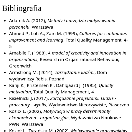
Bibliografia
Adamik A. (2012),
Metody i narzędzia motywowania
personelu
, Warszawa
Ahmed P., Loh A., Zairi M. (1999),
Cultures for continuous
improvement and learning
, Total Quality Management, 4-
5
Amabile T. (1988),
A model of creativity and innovation in
organziations
, Research in Organizational Behaviour,
Greenwich
Armstrong M. (2014),
Zarządzanie ludźmi
, Dom
wydawniczy Rebis, Poznań
Kanji K., Kristensen K., Dahlgaard J. (1995),
Quality
motivation
, Total Quality Management, 4
Kisielnicki J. (2017),
Zarządzanie projektami. Ludzie -
procedury - wyniki
, Wydawnictwo Nieoczywiste, Piaseczno
Kozioł L. (2002),
Motywacja w pracy determinanty
ekonomiczno - organizacyjne
, Wydawnictwo Naukowe
PWN, Warszawa
Kozioł L., Tyrańska M. (2002),
Motywowanie pracowników