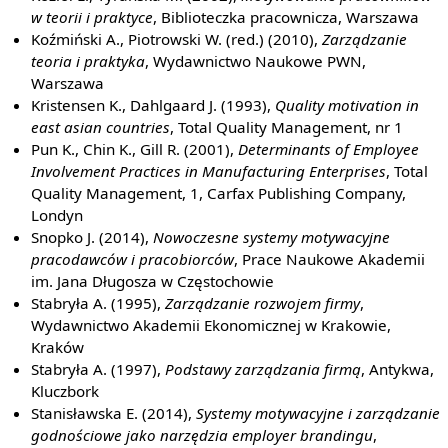
w teorii i praktyce
, Biblioteczka pracownicza, Warszawa
Koźmiński A., Piotrowski W. (red.) (2010),
Zarządzanie
teoria i praktyka
, Wydawnictwo Naukowe PWN,
Warszawa
Kristensen K., Dahlgaard J. (1993),
Quality motivation in
east asian countries
, Total Quality Management, nr 1
Pun K., Chin K., Gill R. (2001),
Determinants of Employee
Involvement Practices in Manufacturing Enterprises
, Total
Quality Management, 1, Carfax Publishing Company,
Londyn
Snopko J. (2014),
Nowoczesne systemy motywacyjne
pracodawców i pracobiorców
, Prace Naukowe Akademii
im. Jana Długosza w Częstochowie
Stabryła A. (1995),
Zarządzanie rozwojem firmy
,
Wydawnictwo Akademii Ekonomicznej w Krakowie,
Kraków
Stabryła A. (1997),
Podstawy zarządzania firmą
, Antykwa,
Kluczbork
Stanisławska E. (2014),
Systemy motywacyjne i zarządzanie
godnościowe jako narzędzia employer brandingu
,