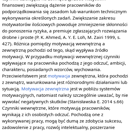
finansowe) zwiększają dążenie pracowników do
podporządkowania się zasadom lub warunkom technicznym
wykonywania określonych zadań. Zwiększanie zakresu
motywatorów ilościowych powoduje zmniejszenie skłonności
do ponoszenia ryzyka, a premiuje zgłaszających rozwiązania
drobne i proste (P. K. Ahmed, A. Y. E. Loh, M. Zairi 1999, s.
427). Różnica pomiędzy motywacją wewnętrzną a
zewnętrzną pochodzi od tego, skąd wypływa źródło
motywacji. W przypadku motywacji wewnętrznej czynniki
wpływające na pracownika pochodzą z jego odczuć, ambicji,
charakteru, posiadanych wzorców, wychowania.
Przeciwieństwem jest
motywacja
zewnętrzna, która pochodzi
z zewnątrz, warunkowana jest różnorodnymi działaniami lub
sytuacją.
Motywacja zewnętrzna
jest w pobliżu systemów
motywacyjnych, natomiast należy szczególnie uważać, by nie
wywołać negatywnych skutków (Stanisławska E. 2014 s.66)
Czynniki wewnętrzne, które motywują pracowników,
wynikają z ich osobistych odczuć. Pochodzą one z
wykonywanej pracy, mogą być dumą ze zdobycia sukcesu,
zadowolenie z pracy, rozwój intelektualny, poszerzanie