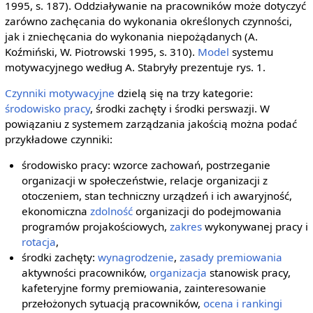
1995, s. 187). Oddziaływanie na pracowników może dotyczyć
zarówno zachęcania do wykonania określonych czynności,
jak i zniechęcania do wykonania niepożądanych (A.
Koźmiński, W. Piotrowski 1995, s. 310).
Model
systemu
motywacyjnego według A. Stabryły prezentuje rys. 1.
Czynniki motywacyjne
dzielą się na trzy kategorie:
środowisko pracy
, środki zachęty i środki perswazji. W
powiązaniu z systemem zarządzania jakością można podać
przykładowe czynniki:
środowisko pracy: wzorce zachowań, postrzeganie
organizacji w społeczeństwie, relacje organizacji z
otoczeniem, stan techniczny urządzeń i ich awaryjność,
ekonomiczna
zdolność
organizacji do podejmowania
programów projakościowych,
zakres
wykonywanej pracy i
rotacja
,
środki zachęty:
wynagrodzenie
,
zasady premiowania
aktywności pracowników,
organizacja
stanowisk pracy,
kafeteryjne formy premiowania, zainteresowanie
przełożonych sytuacją pracowników,
ocena i rankingi