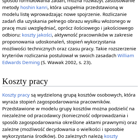
sposób formułowania zadań, można rozważyć zastosowanie
metody
hoshin kanri
, która uzupełnia przedstawioną w
modelu listę wprowadzając nowe spojrzenie. Rozliczanie
zadań dla uzyskania pełnego obrazu wysiłku włożonego w
pracę musi uwzględniać, oprócz ilościowego i jakościowego
odbioru:
koszty jakości
, aktywność pracowników w zakresie
proponowania udoskonaleń, stopień wykorzystania
możliwości technicznych oraz czasu pracy. Takie rozszerzenie
kryteriów rozliczania postulował w swoich zasadach
William
Edwards Deming
(S. Wawak 2002, s. 23).
Koszty pracy
Koszty pracy
są wydzieloną grupą kosztów osobowych, która
wyraża stopień zagospodarowania pracowników.
Przedstawione w modelu grupy kosztów można podzielić na
niezależne od pracodawcy (konieczność odprowadzania i
sposób zagospodarowania określone aktami prawnymi) oraz
zależne (możliwość decydowania o wielkości i sposobie
wykorzystania środków). Do zależnych należą
koszty