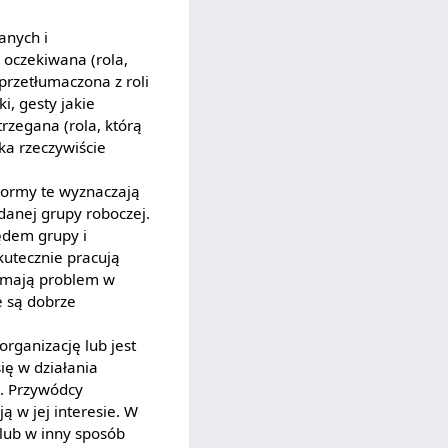
anych i
 oczekiwana (rola,
przetłumaczona z roli
, gesty jakie
rzegana (rola, którą
ka rzeczywiście
Normy te wyznaczają
anej grupy roboczej.
ędem grupy i
kutecznie pracują
ą mają problem w
e są dobrze
rganizację lub jest
ię w działania
a. Przywódcy
ą w jej interesie. W
lub w inny sposób