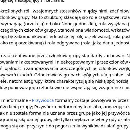
ują się następującymi cechami:
w określonych ról i wzajemnych stosunków między nimi, zdefiniow
łonków grupy. Na tę strukturę składają się role cząstkowe: rola
 wymagają (oczekują) od określonej jednostki.), rola wysyłana (
czególnych członków grupy. Stanowi ona wiadomości, wskazówki
ają by zakomunikować jednostce jej rolę oczekiwaną), rola post
jako rolę oczekiwaną) i rola odgrywana (rola, jaką dana jednost
to zaakceptowane przez członków grupy standardy zachowań. 
owaniami akceptowanymi i nieakceptowanymi przez członków d
eń lojalności i zaangażowania poszczególnych jej członków wzgl
wyzwań i zadań. Członkowie w grupach spójnych ufają sobie i s
ele, natomiast grupy, które charakteryzują się niską spójności
lów ponieważ jego członkowie nie wspierają się wzajemnie i ni
i nieformalne -
Przywódca
formalny zostaje powoływany przez o
ów danej grupy; Przywódca nieformalny to osoba, angażująca s
ak nie została formalnie uznana przez grupę jako jej przywódc
romną siłą danej grupy, ale tylko i wyłącznie wtedy gdy działaj
ogą się oni przyczynić do pogorszenia wyników działań grupy 