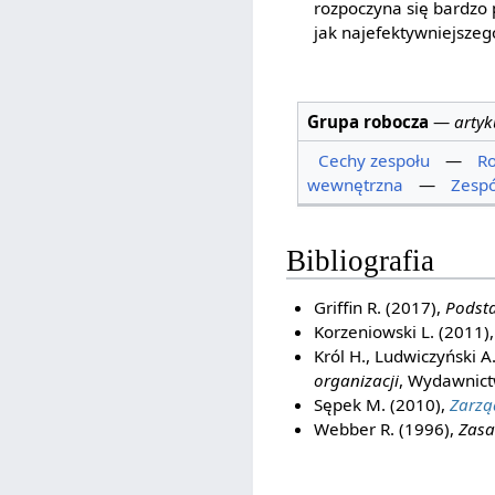
rozpoczyna się bardzo 
jak najefektywniejsze
Grupa robocza
—
artyk
Cechy zespołu
—
Ro
wewnętrzna
—
Zespó
Bibliografia
Griffin R. (2017),
Podsta
Korzeniowski L. (2011)
Król H., Ludwiczyński A.
organizacji
, Wydawnic
Sępek M. (2010),
Zarzą
Webber R. (1996),
Zasa