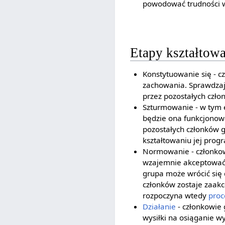
powodować trudności w 
Etapy kształtowa
Konstytuowanie się - c
zachowania. Sprawdzaj
przez pozostałych czło
Szturmowanie - w tym 
będzie ona funkcjonowa
pozostałych członków g
kształtowaniu jej prog
Normowanie - członkow
wzajemnie akceptować p
grupa może wrócić się 
członków zostaje zaak
rozpoczyna wtedy
proc
Działanie
- członkowie 
wysiłki na osiąganie w