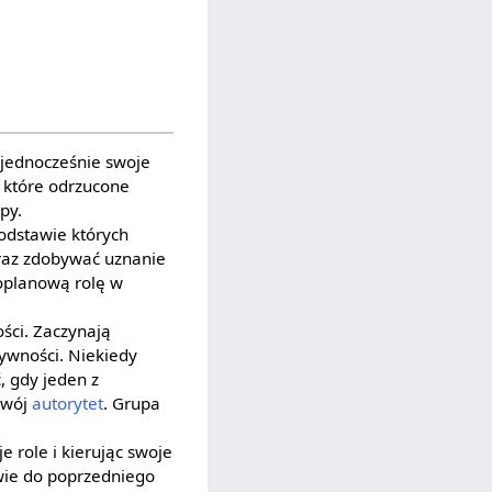
 jednocześnie swoje
 które odrzucone
py.
odstawie których
oraz zdobywać uznanie
zoplanową rolę w
ści. Zaczynają
ywności. Niekiedy
, gdy jeden z
swój
autorytet
. Grupa
 role i kierując swoje
twie do poprzedniego