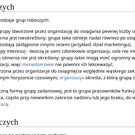
zych
rodzaje grup roboczych:
grupy stworzone przez organizację do osiągania pewnej liczby
ienia jest nieokreślony; grupa taka istnieje nadal również po os
zostają zastąpione innymi celami (przykład: dział marketingu),
y interesu) - tworzą je sami członkowie organizacji, cele nie 
as istnienia nie jest określony; grupy takie mogą mieć ogromny 
acji, więc
menadżerowie
nie powinni ich lekceważyć,
rzona przez organizacje do osiągnięcia względnie wąskiego za
lnym horyzoncie czasowym;
organizacja
określa, z którą grupą
tyczną formą grupy zadaniowej, jest to grupa pracowników funkc
, często przy niewielkim zakresie nadzoru lub jego braku, do w
racą
.
czych