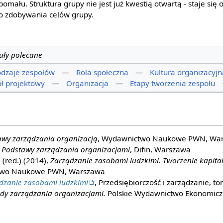
pomału. Struktura grupy nie jest już kwestią otwartą - staje s
go zdobywania celów grupy.
uły polecane
dzaje zespołów
—
Rola społeczna
—
Kultura organizacyjn
ł projektowy
—
Organizacja
—
Etapy tworzenia zespołu
wy zarządzania organizacją
, Wydawnictwo Naukowe PWN, Wa
,
Podstawy zarządzania organizacjami
, Difin, Warszawa
 (red.) (2014),
Zarządzanie zasobami ludzkimi. Tworzenie kapita
two Naukowe PWN, Warszawa
dzanie zasobami ludzkimi
, Przedsiębiorczość i zarządzanie, to
dy zarządzania organizacjami.
Polskie Wydawnictwo Ekonomicz