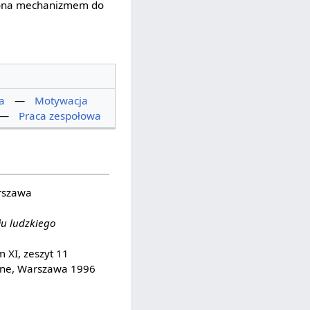
ię ona mechanizmem do
a
—
Motywacja
—
Praca zespołowa
rszawa
łu ludzkiego
m XI, zeszyt 11
ne, Warszawa 1996