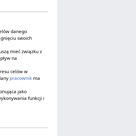
 celów danego
iągnięciu swoich
muszą mieć związku z
wpływ na
kresu celów w
 dany
pracownik
ma
jonująca jako
ykonywania funkcji i