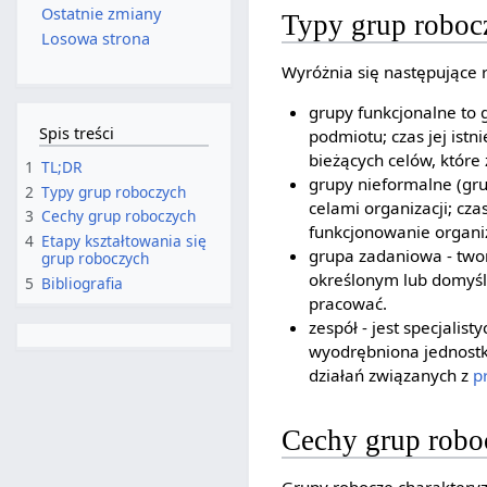
Ostatnie zmiany
Typy grup roboc
Losowa strona
Wyróżnia się następujące 
grupy funkcjonalne to 
Spis treści
podmiotu; czas jej istn
bieżących celów, które 
1
TL;DR
grupy nieformalne (grup
2
Typy grup roboczych
celami organizacji; cz
3
Cechy grup roboczych
funkcjonowanie organiz
4
Etapy kształtowania się
grupa zadaniowa - two
grup roboczych
określonym lub domyś
5
Bibliografia
pracować.
zespół - jest specjalis
wyodrębniona jednostka
działań związanych z
p
Cechy grup robo