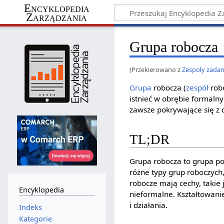
Encyklopedia
Zarządzania
Grupa robocza
(Przekierowano z
Zespoły zada
Grupa
robocza (
zespół
robo
istnieć w obrębie formaln
zawsze pokrywające się z 
TL;DR
Grupa robocza to grupa pow
różne typy grup roboczych,
robocze mają cechy, takie 
Encyklopedia
nieformalne. Kształtowani
i działania.
Indeks
Kategorie