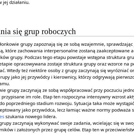
jej działaniu.
nia się grup roboczych
złonkowie grupy zapoznają się ze sobą wzajemnie, sprawdzając
ą, które zachowania interpersonalne zostaną zaakceptowane a
nków grupy. Podczas tego etapu powstaje wstępna struktura gru
etapie opracowywana zostaje struktura grupy oraz wzorce na p
ć. Wtedy też niektóre osoby z grupy zaczynają się wyróżniać 
rupy jako jej przywódcy i kierownicy, którzy odgrywają pierws
ramu.
ie grupy zaczynają ze sobą współpracować przy poczuciu jedno
rzypisane im role. Etap ten rozpoczyna intensywny wzrost akt
do poprzedniego stadium rozwoju. Sytuacja taka może wystąpić
ceptowany jako przywódca, lecz łamiąc ważne normy podważa 
es
szukania nowego lidera.
grupy zaczynają wykonywać swoje zadania, wcielając się w swoje
yników i założonych przez grupę celów. Etap ten w przeciwieńs