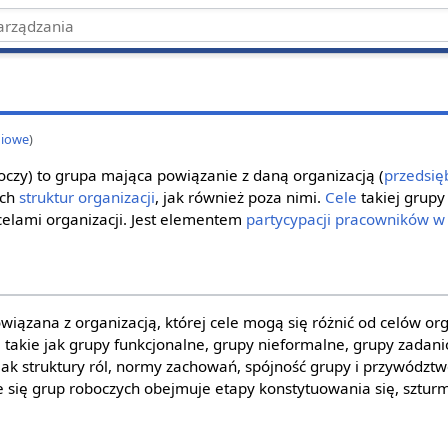
niowe
)
czy) to grupa mająca powiązanie z daną organizacją (
przedsię
ych
struktur organizacji
, jak również poza nimi.
Cele
takiej grupy
celami organizacji. Jest elementem
partycypacji pracowników w
iązana z organizacją, której cele mogą się różnić od celów orga
 takie jak grupy funkcjonalne, grupy nieformalne, grupy zadani
jak struktury ról, normy zachowań, spójność grupy i przywództw
e się grup roboczych obejmuje etapy konstytuowania się, szt