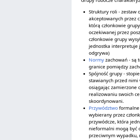
Grupy robocze charakteryz
Struktury roli - zesta
akceptowanych przez cz
którą członkowie grupy
oczekiwanej przez posz
członkowie grupy wysył
jednostka interpretuje 
odgrywa)
Normy
zachowań - są 
granice pomiędzy zach
Spójność grupy - stopi
stawianych przed nimi 
osiągając zamierzone c
realizowaniu swoich ce
skoordynowani.
Przywództwo
formalne 
wybierany przez członk
przywódcze, która jedn
nieformalni mogą być og
przeciwnym wypadku, m