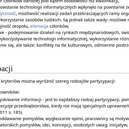
ór członków bardziej pod kątem osobowości niż kwalifikacji,
 powstanie technologii informatycznych wpłynęło na powstanie z
tyczność
, możliwość realizacji zadań przekraczających ramy orga
wykorzystanie zasobów ludzkich. Są jednak także wady: możliwe 
jność zespołu,
alienacja
członków,
owe - podejmowanie działań na rynkach międzynarodowych, sw
ykorzystywanie technologii informatycznej, wykorzystanie róż
e się, ale także: konflikty na tle kulturowym, odmienne postrze
acji
h kryteriów można wyróżnić szereg rodzajów partycypacji:
acowników:
yskiwanie informacji - jest to najsłabszy rodzaj partycypacji, p
cyzje przedsiębiorstwa, kiedy nie mają specjalnych uprawnie
011 s. 185)
 poddawanie pomysłów, wygłaszanie opinii, pracownicy są moty
orskich pomysłów, idei, koncepcji, osobistych uwag, inicjatyw