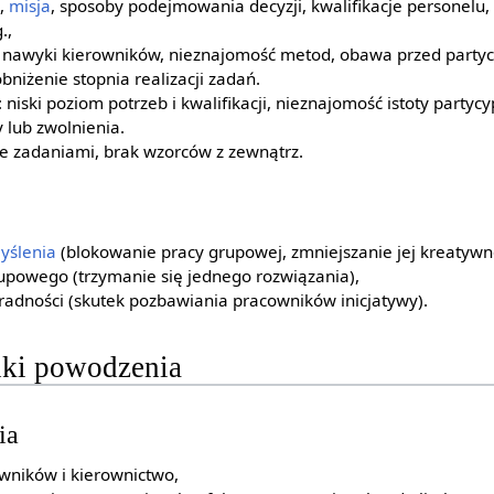
a,
misja
, sposoby podejmowania decyzji, kwalifikacje personelu, s
.,
: nawyki kierowników, nieznajomość metod, obawa przed party
obniżenie stopnia realizacji zadań.
niski poziom potrzeb i kwalifikacji, nieznajomość istoty partyc
y lub zwolnienia.
ie zadaniami, brak wzorców z zewnątrz.
yślenia
(blokowanie pracy grupowej, zmniejszanie jej kreatywno
upowego (trzymanie się jednego rozwiązania),
radności (skutek pozbawiania pracowników inicjatywy).
nki powodzenia
ia
wników i kierownictwo,