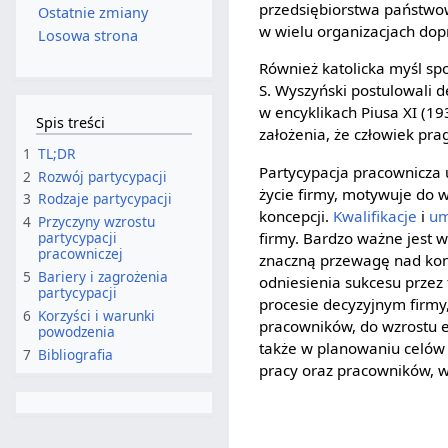
przedsiębiorstwa państwow
Ostatnie zmiany
w wielu organizacjach do
Losowa strona
Również katolicka myśl spo
S. Wyszyński postulowali d
w encyklikach Piusa XI (19
Spis treści
założenia, że człowiek pra
1
TL;DR
Partycypacja pracownicz
2
Rozwój partycypacji
życie firmy, motywuje do 
3
Rodzaje partycypacji
koncepcji.
Kwalifikacje
i
um
4
Przyczyny wzrostu
firmy. Bardzo ważne jest 
partycypacji
pracowniczej
znaczną przewagę nad ko
5
Bariery i zagrożenia
odniesienia sukcesu prze
partycypacji
procesie decyzyjnym firmy,
6
Korzyści i warunki
pracowników, do wzrostu e
powodzenia
także w planowaniu celów 
7
Bibliografia
pracy oraz pracowników, w