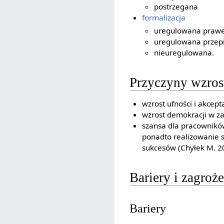
postrzegana
formalizacja
uregulowana prawem
uregulowana przepi
nieuregulowana.
Przyczyny wzros
wzrost ufności i akcept
wzrost demokracji w za
szansa dla pracownikó
ponadto realizowanie s
sukcesów (Chyłek M. 20
Bariery i zagroż
Bariery