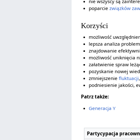
nie wszyscy są zainter
poparcie
związków za
Korzyści
możliwość uwzględnien
lepsza analiza proble
znajdowanie efektywni
możliwość uniknięcia 
załatwienie spraw leż
pozyskanie nowej wied
zmniejszenie
fluktuacji
,
podniesienie jakości, 
Patrz także:
Generacja Y
Partycypacja pracown