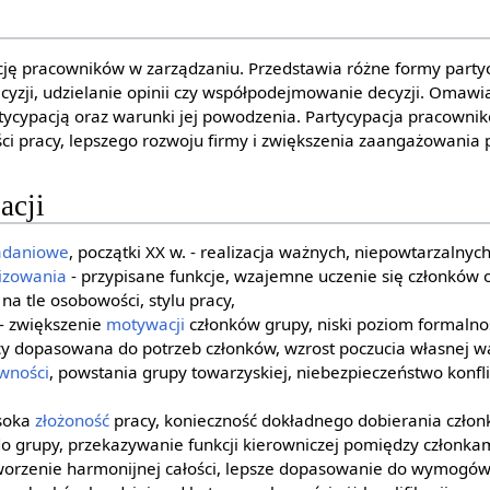
ję pracowników w zarządzaniu. Przedstawia różne formy partycy
yzji, udzielanie opinii czy współpodejmowanie decyzji. Omawia
tycypacją oraz warunki jej powodzenia. Partycypacja pracowni
ści pracy, lepszego rozwoju firmy i zwiększenia zaangażowania
acji
adaniowe
, początki XX w. - realizacja ważnych, niepowtarzalnyc
izowania
- przypisane funkcje, wzajemne uczenie się członków o
na tle osobowości, stylu pracy,
- zwiększenie
motywacji
członków grupy, niski poziom formalnoś
y dopasowana do potrzeb członków, wzrost poczucia własnej wa
wności
, powstania grupy towarzyskiej, niebezpieczeństwo konfl
ysoka
złożoność
pracy, konieczność dokładnego dobierania człon
o grupy, przekazywanie funkcji kierowniczej pomiędzy członkam
 tworzenie harmonijnej całości, lepsze dopasowanie do wymogó