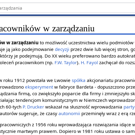
racowników w zarządzaniu
w w zarządzaniu
to możliwość uczestnictwa wielu podmiotów
iuje ją jako podejmowanie
decyzji
przez dwie lub więcej stron, g
, którzy je podejmują. Do XX wieku preferowano bardzo autokra
poleceń pracownikom (np.
F.W. Taylor
).
H. Fayol
zachęcał do roz
e w roku 1912 powstała we Lwowie
spółka
akcjonariatu pracowni
zeprowadzono
eksperyment
w fabryce Bardeta - dopuszczono prze
dzania firmą, co zwiększyło poparcie dla firmy i zmniejszyło s
wdziałając tendencjom komunistycznym w Niemczech wprowadz
ch 60-tych
P. Drucker
wskazał na słuszność wprowadzania
party
 autorów sugeruje, że czasy
autonomii
przeminęły wraz z erą rz
pracowniczych z 1956 roku wprowadzająca rozwiązania idące 
raktycznie martwym prawem. Dopiero w 1981 roku ustawa o samo