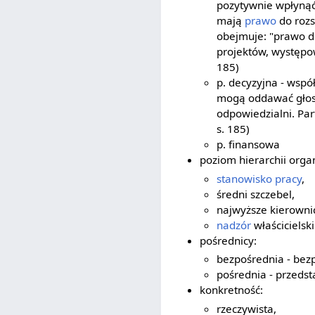
pozytywnie wpłyną
mają
prawo
do rozs
obejmuje: "prawo d
projektów, występow
185)
p. decyzyjna - wsp
mogą oddawać głos
odpowiedzialni. Par
s. 185)
p. finansowa
poziom hierarchii organ
stanowisko pracy
,
średni szczebel,
najwyższe kierowni
nadzór
właścicielski
pośrednicy:
bezpośrednia - bez
pośrednia - przedst
konkretność:
rzeczywista,