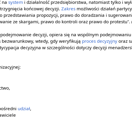
ć na
system
i działalność przedsiębiorstwa, natomiast tylko i wy
trzygnięcia końcowej decyzji.
Zakres
możliwości działań partycy
o przedstawiania propozycji, prawo do doradzania i sugerowan
anie ze skargami, prawo do kontroli oraz prawo do protestu". 
ółpodejmowanie decyzji, opiera się na wspólnym podejmowaniu 
 bezwarunkowy, wtedy, gdy weryfikują
proces decyzyjny
oraz s
tycypacja decyzyjna w szczególności dotyczy decyzji menadżers
izacyjnej:
ctwo,
pośredni
udział
,
awiciele