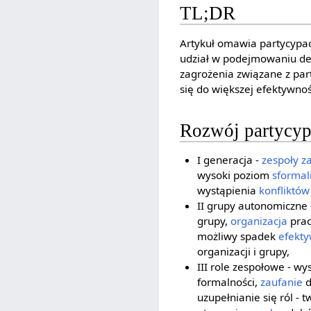
TL;DR
Artykuł omawia partycypac
udział w podejmowaniu dec
zagrożenia związane z par
się do większej efektywno
Rozwój partycyp
I generacja -
zespoły z
wysoki poziom
sformal
wystąpienia
konfliktów
II grupy autonomiczne 
grupy,
organizacja
prac
możliwy spadek
efekty
organizacji i grupy,
III role zespołowe - w
formalności,
zaufanie
d
uzupełnianie się ról -