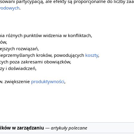
esowani partycypacją, ale efekty są proporcjonalne do liczby z
wodowych
.
ia różnych punktów widzenia w konfliktach,
mów,
ejszych rozwiązań,
nieprzemyślanych kroków, powodujących
koszty
,
ących poza zakresami obowiązków,
zy i doświadczeń,
ew. zwiększenie
produktywności
,
ików w zarządzaniu
—
artykuły polecane