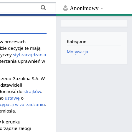
Anonimowy
 w procesach
Kategorie
dzie decyzje te mają
Motywacja
tyczny
styl zarządzania
szerzania uprawnień w
czego Gazolina S.A. W
dstawicieli
kłonność do
strajków
.
ono
ustawę
o
cypacji w zarządzaniu
.
emiosła.
w kierunku
rządzie załogi