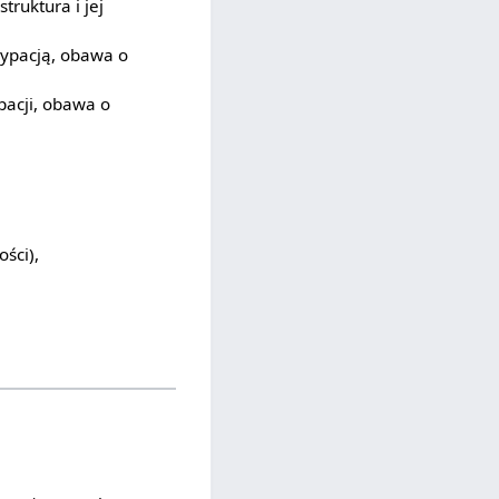
truktura i jej
cypacją, obawa o
ypacji, obawa o
ści),