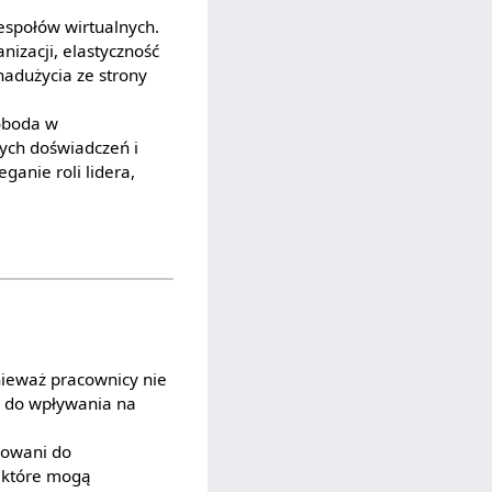
espołów wirtualnych.
nizacji, elastyczność
nadużycia ze strony
oboda w
nych doświadczeń i
ganie roli lidera,
onieważ pracownicy nie
ń do wpływania na
wowani do
, które mogą