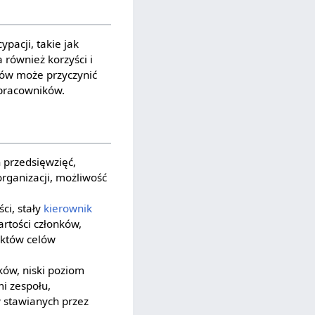
pacji, takie jak
 również korzyści i
ków może przyczynić
 pracowników.
h przedsięwzięć,
rganizacji, możliwość
ci, stały
kierownik
rtości członków,
iktów celów
ków, niski poziom
i zespołu,
w stawianych przez