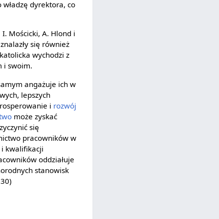
 władzę dyrektora, co
. Mościcki, A. Hlond i
znalazły się również
 katolicka wychodzi z
m i swoim.
 samym angażuje ich w
wych, lepszych
rosperowanie i
rozwój
stwo
może zyskać
yczynić się
tnictwo pracowników w
 kwalifikacji
racowników oddziałuje
żnorodnych stanowisk
130)