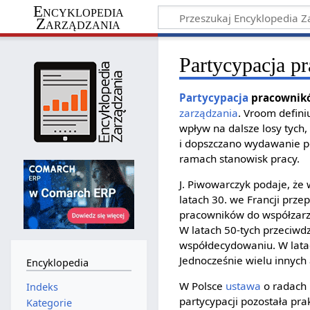
Encyklopedia
Zarządzania
Partycypacja p
Partycypacja
pracownikó
zarządzania
. Vroom defin
wpływ na dalsze losy tych
i dopszczano wydawanie 
ramach stanowisk pracy.
J. Piwowarczyk podaje, ż
latach 30. we Francji pr
pracowników do współzarzą
W latach 50-tych przeci
współdecydowaniu. W lata
Jednocześnie wielu innych
Encyklopedia
W Polsce
ustawa
o radach 
Indeks
partycypacji pozostała p
Kategorie