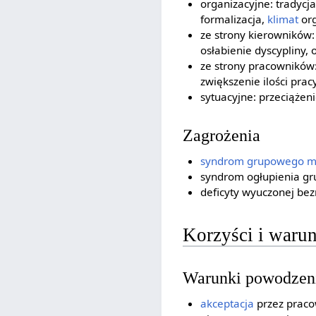
organizacyjne: tradycj
formalizacja,
klimat
org
ze strony kierowników
osłabienie dyscypliny, 
ze strony pracowników: 
zwiększenie ilości prac
sytuacyjne: przeciążen
Zagrożenia
syndrom grupowego m
syndrom ogłupienia gr
deficyty wyuczonej bez
Korzyści i waru
Warunki powodzen
akceptacja
przez praco