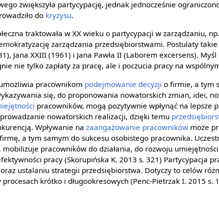
ego zwiększyła partycypację, jednak jednocześnie ograniczono
prowadziło do
kryzysu
.
łeczna traktowała w XX wieku o partycypacji w zarządzaniu, np. I
emokratyzację zarządzania przedsiębiorstwami. Postulaty takie 
31), Jana XXIII (1961) i Jana Pawła II (Laborem excersens). Myśl
gnie nie tylko zapłaty za pracę, ale i poczucia pracy na wspólny
a umożliwia pracownikom
podejmowanie decyzji
o firmie, a tym
wykazywania się, do proponowania nowatorskich zmian, idei, no
iejętności
pracowników, mogą pozytywnie wpłynąć na lepsze p
wprowadzanie nowatorskich realizacji, dzięki temu
przedsiębior
nkurencją. Wpływanie na
zaangażowanie pracowników
może prz
z firmę, a tym samym do sukcesu osobistego pracownika. Uczes
 mobilizuje pracowników do działania, do rozwoju umiejętności i
fektywności pracy (Skorupińska K. 2013 s. 321) Partycypacja p
oraz ustalaniu strategii przedsiębiorstwa. Dotyczy to celów ró
 procesach krótko i długookresowych (Penc-Pietrzak I. 2015 s. 