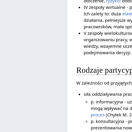
otoczenie,
ryzyko
: dob
IV zespoły wirtualne -
Ich zalety to: duża
elas
działania, pełniejsze 
pracowników, mała spó
V zespoły wielokultur
organizowaniu pracy, w
wiedzy, wzajemne uczeni
podejmowania decyzji.
Rodzaje partycyp
W zależności od przyjętyc
siła oddziaływania pr
p. informacyjna - uz
mogą wpływać na de
proces
(Chyłek M. 2
p. konsultacyjna -
prezentowania nowat