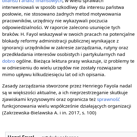
bilansu
i
analiz finansowych
, w wielu sprawach
interweniowali w sposób szkodliwy dla interesu państwa
posłowie, nie stosowano żadnych metod motywowania
pracowników, urzędnicy nie wykazywali poczucia
odpowiedzialności. W raporcie zalecono usunięcie tych
braków. H. Fayol wskazywał w swoich pracach na potencjalne
blokady reformy administracji publicznej wynikające z
ignorancji urzędników w zakresie zarządzania, rutyny oraz
przedkładania interesów osobistych i partykularnych nad
dobro
ogólne. Bieżąca lektura prasy wskazuje, iż problemy te
w odniesieniu do wielu urzędów nie zostały rozwiązane
mimo upływu kilkudziesięciu lat od ich opisania.
Zasady zarządzania stworzone przez Henriego Fayola nadal
są w większości aktualne, a ich nieprzestrzeganie skutkuje
zjawiskami kryzysowymi oraz ogranicza też
sprawność
funkcjonowania wielu współcześnie działających organizacji
(Zakrzewska-Bielawska A. i in. 2017, s. 100)