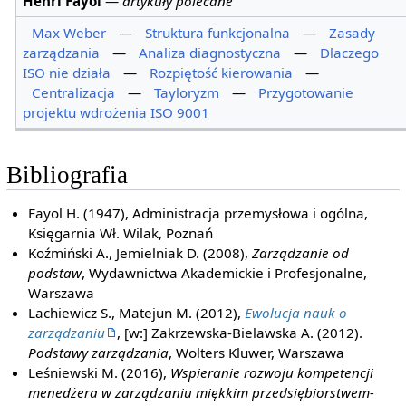
Henri Fayol
—
artykuły polecane
Max Weber
—
Struktura funkcjonalna
—
Zasady
zarządzania
—
Analiza diagnostyczna
—
Dlaczego
ISO nie działa
—
Rozpiętość kierowania
—
Centralizacja
—
Tayloryzm
—
Przygotowanie
projektu wdrożenia ISO 9001
Bibliografia
Fayol H. (1947), Administracja przemysłowa i ogólna,
Księgarnia Wł. Wilak, Poznań
Koźmiński A., Jemielniak D. (2008),
Zarządzanie od
podstaw
, Wydawnictwa Akademickie i Profesjonalne,
Warszawa
Lachiewicz S., Matejun M. (2012),
Ewolucja nauk o
zarządzaniu
, [w:] Zakrzewska-Bielawska A. (2012).
Podstawy zarządzania
, Wolters Kluwer, Warszawa
Leśniewski M. (2016),
Wspieranie rozwoju kompetencji
menedżera w zarządzaniu miękkim przedsiębiorstwem-