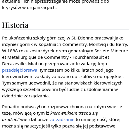
aktualne i ich nieprzestrzeganie może prowadzić do
kryzysów w organizacjach.
Historia
Po ukończeniu szkoły górniczej w St.-Etienne pracował jako
inżynier górnik w kopalniach Commentry, Montviq i du Berry.
W 1888 roku został dyrektorem generalnym Societe Mineure
et Metallurgique de Commentry - Fourchambault et
Decazeville. Miał on przeprowadzić likwidację tego
przedsiębiorstwa
, tymczasem po kilku latach pod jego
kierownictwem zakłady zaliczano do czołówki europejskiej.
Tym samym udowodnił, że na stanowiskach kierowniczych
wyższego szczebla powinni być ludzie z uzdolnieniami w
dziedzinie zarządzania.
Ponadto podważył on rozpowszechnioną na całym świecie
tezę, mówiącą o tym iż
kierownikiem trzeba się
urodzić
.Twierdził on,że
zarządzanie
to umiejętność, której
można się nauczyć jeśli tylko pozna się jej podstawowe