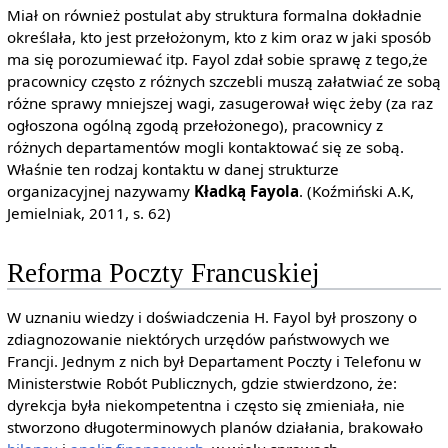
Miał on również postulat aby struktura formalna dokładnie
określała, kto jest przełożonym, kto z kim oraz w jaki sposób
ma się porozumiewać itp. Fayol zdał sobie sprawę z tego,że
pracownicy często z różnych szczebli muszą załatwiać ze sobą
różne sprawy mniejszej wagi, zasugerował więc żeby (za raz
ogłoszona ogólną zgodą przełożonego), pracownicy z
różnych departamentów mogli kontaktować się ze sobą.
Właśnie ten rodzaj kontaktu w danej strukturze
organizacyjnej nazywamy
Kładką Fayola
. (Koźmiński A.K,
Jemielniak, 2011, s. 62)
Reforma Poczty Francuskiej
W uznaniu wiedzy i doświadczenia H. Fayol był proszony o
zdiagnozowanie niektórych urzędów państwowych we
Francji. Jednym z nich był Departament Poczty i Telefonu w
Ministerstwie Robót Publicznych, gdzie stwierdzono, że:
dyrekcja była niekompetentna i często się zmieniała, nie
stworzono długoterminowych planów działania, brakowało