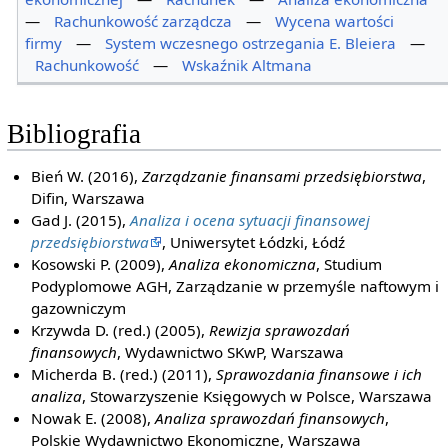
—
Rachunkowość zarządcza
—
Wycena wartości
firmy
—
System wczesnego ostrzegania E. Bleiera
—
Rachunkowość
—
Wskaźnik Altmana
Bibliografia
Bień W. (2016),
Zarządzanie finansami przedsiębiorstwa
,
Difin, Warszawa
Gad J. (2015),
Analiza i ocena sytuacji finansowej
przedsiębiorstwa
, Uniwersytet Łódzki, Łódź
Kosowski P. (2009),
Analiza ekonomiczna
, Studium
Podyplomowe AGH, Zarządzanie w przemyśle naftowym i
gazowniczym
Krzywda D. (red.) (2005),
Rewizja sprawozdań
finansowych
, Wydawnictwo SKwP, Warszawa
Micherda B. (red.) (2011),
Sprawozdania finansowe i ich
analiza
, Stowarzyszenie Księgowych w Polsce, Warszawa
Nowak E. (2008),
Analiza sprawozdań finansowych
,
Polskie Wydawnictwo Ekonomiczne, Warszawa