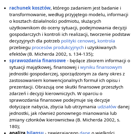
rachunek kosztów
, którego zadaniem jest badanie i
transformowanie, według przyjętego modelu, informacji
o kosztach działalności podmiotu, służących
użytkownikom do oceny sytuacji, podejmowania decyzji
gospodarczych i kontroli ich realizacji, tworzenie podstaw
decyzyjnych dla potrzeb
polityki cenowej
,
kontrola
przebiegu
procesów produkcyjnych
i uzyskiwanych
efektów (B. Micherda 2002, s. 134-135);
sprawozdania finansowe
- będące zbiorem informacji o
sytuacji majątkowej, finansowej i
wyniku finansowym
jednostki gospodarczej, sporządzonym za dany okres z
zastosowaniem konwencjonalnych formuł ich opisu i
prezentacji. Obrazują one skutki finansowe przeszłych
zdarzeń i decyzji kierowniczych. W oparciu o
sprawozdania finansowe podejmuje się decyzje
dotyczące nabycia, zbycia lub utrzymania
udziałów
danej
jednostki, jak również ponownego mianowania lub
zmiany członków kierownictwa (B. Micherda 2002, s.
180);
analiza
bilansu
- zawierającego
dane
o wielkości