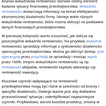
Analiza wskaźników rentowności stanowi istotny element
badania sytuacji finansowej przedsiębiorstwa.
Wskaźniki
rentowności
dostarczają informacji na temat efektywności
ekonomicznej działalności firmy. Istnieje wiele różnych
wskaźników rentowności, które można obliczyć na podstawie
danych finansowych przedsiębiorstwa.
W pierwszej kolejności warto zrozumieć, jak oblicza się
poszczególne wskaźniki rentowności. Na przykład,
wskaźnik
rentowności sprzedaży informuje o zyskowności działalności
operacyjnej przedsiębiorstwa. Można go obliczyć dzieląc
zysk
operacyjny
przez
przychody
ze sprzedaży i mnożąc
wynik
przez 100%. Innymi wskaźnikami rentowności są np.
rentowność
aktywów, rentowność kapitału własnego czy
rentowność inwestycji.
Kluczowe czynniki wpływające na rentowność
przedsiębiorstwa mogą być różne w zależności od branży i
specyfiki działalności. Dlatego ważne jest, aby dokładnie
przeanalizować sytuację i zidentyfikować najważniejsze
czynniki. Przykładowo, wzrost kosztów produkcji, zmiany w