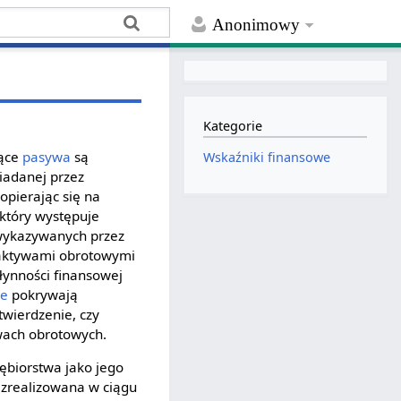
Anonimowy
Kategorie
żące
pasywa
są
Wskaźniki finansowe
siadanej przez
pierając się na
 który występuje
 wykazywanych przez
 aktywami obrotowymi
ynności finansowej
we
pokrywają
twierdzenie, czy
ywach obrotowych.
ębiorstwa jako jego
 zrealizowana w ciągu