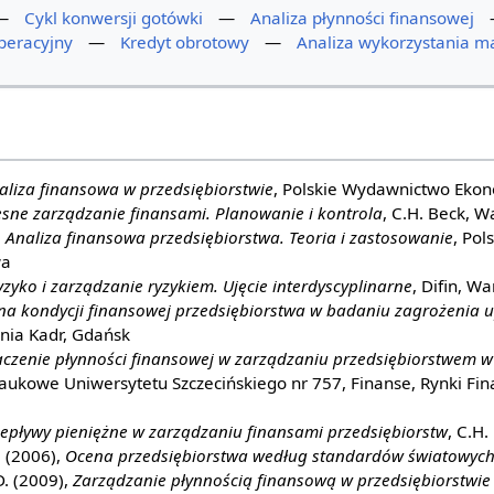
—
Cykl konwersji gotówki
—
Analiza płynności finansowej
peracyjny
—
Kredyt obrotowy
—
Analiza wykorzystania m
aliza finansowa w przedsiębiorstwie
, Polskie Wydawnictwo Eko
ne zarządzanie finansami. Planowanie i kontrola
, C.H. Beck, 
,
Analiza finansowa przedsiębiorstwa. Teoria i zastosowanie
, Po
wa
yzyko i zarządzanie ryzykiem. Ujęcie interdyscyplinarne
, Difin, W
na kondycji finansowej przedsiębiorstwa w badaniu zagrożenia 
nia Kadr, Gdańsk
czenie płynności finansowej w zarządzaniu przedsiębiorstwem w
Naukowe Uniwersytetu Szczecińskiego nr 757, Finanse, Rynki Fi
epływy pieniężne w zarządzaniu finansami przedsiębiorstw
, C.H
. (2006),
Ocena przedsiębiorstwa według standardów światowyc
D. (2009),
Zarządzanie płynnością finansową w przedsiębiorstwie