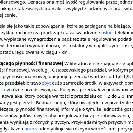
ilansowego. Oznacza ona możliwość regulowania przez jednos
nikają z tak zwanych transakcji zwykłych/codziennych oraz sytu
j cenie.
la się jako takie zobowiązania, które są zaciągane na bieżąco,
rzykład rachunki za prąd, zapłata za świadczone
usługi
telekomu
, wypłacane wynagrodzenia bądź też stale regulowane podatki.
czyli termin ich wymagalności, jest ustalony w najbliższym czasi
ostać uregulowana w ciągu 7 dni.
żącego płynności finansowej
W literaturze nie znajduje się op
ści finansowej. Według J. Ostaszewskiego przedział, w którym p
 płynności finansowej, obejmuje przedział wartości od 1,6-1,9.
że przedsiębiorstwo
zbyt
dużo zamroziło środki w aktywach obr
cja
w różne przedsięwzięcia. Kolejny z przedziałów podawany w 
. Kowalaka, który podaje wartości z przedziału od 1,2 do 2,0. I
wany jest przez L. Bednarskiego, który uwzględnia w przedziale 
ieżącej płynności finansowej informuje o tym, że jednostka go
zasobów gotówkowych aby uregulować bieżące zobowiązania, k
lenia wynikają z różnych przyczyn. Przykładami tych przyczyn 
 gdyż każda
branża
identyfikuje się różnymi wartościami pozycji 