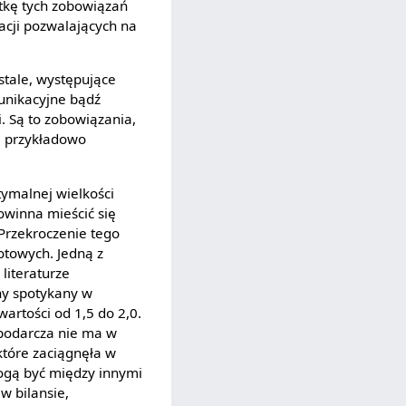
tkę tych zobowiązań
acji pozwalających na
 stale, występujące
nikacyjne bądź
 Są to zobowiązania,
e, przykładowo
tymalnej wielkości
owinna mieścić się
 Przekroczenie tego
otowych. Jedną z
literaturze
nny spotykany w
wartości od 1,5 do 2,0.
spodarcza nie ma w
tóre zaciągnęła w
mogą być między innymi
w bilansie,