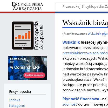
Encyklopedia
Zarządzania
Wskaźnik bieżą
(Przekierowano z
Wskaźnik pły
Wskaźnik
bieżącej płynn
pokrywane przez bieżące
przedsiębiorstwo
zdolnośc
aktywach bieżących. Wskaź
między wartością znajdują
jednostkę krótkoterminow
nad wartością pasywów kr
przedsiębiorstwa. Wskaźnik
zaciągnięte przez przedsi
zobowiązania bieżące, wys
Encyklopedia
Płynność finansowa
- na
Indeks
zdolność
do terminowej spł
Kategorie