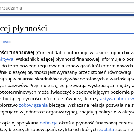
cej płynności
nności
)
ości finansowej
(Current Ratio) informuje w jakim stopniu bie
aktywa
. Wskaźnik bieżącej płynności finansowej informuje o po
i
do terminowego regulowania zobowiązań krótkoterminowych o
nik bieżącej płynności jest wyrażany przez stopień równowagi,
cą się w bilansie składników aktywów obrotowych a wartością
ych pasywów. Przyjmuje się, że przewaga występująca między
ótkoterminowych może świadczyć o zadowalającym poziomie pł
 bieżącej płynności informuje również, ile razy
aktywa obroto
ębiorstwo
zobowiązania
bieżące. Wskazana relacja pozwala na s
tępujące w jednostce organizacyjnej, znajdują pokrycie w akt
jczęściej spotykana
definicja
określa płynność finansową przedsi
aty bieżących zobowiązań, czyli takich których
zapłata
zostanie