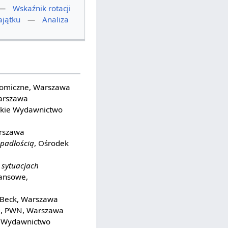
—
Wskaźnik rotacji
ajątku
—
Analiza
nomiczne, Warszawa
Warszawa
lskie Wydawnictwo
arszawa
upadłością
, Ośrodek
 sytuacjach
nansowe,
. Beck, Warszawa
h
, PWN, Warszawa
Wydawnictwo