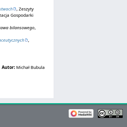
rstwach
, Zeszyty
zacja Gospodarki
rawa bilansowego
,
aceutycznych
,
Autor:
Michał Bubula