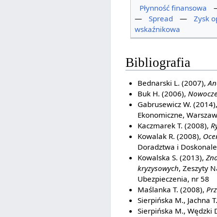
Płynność finansowa
—
Spread
—
Zysk o
wskaźnikowa
Bibliografia
Bednarski L. (2007),
An
Buk H. (2006),
Nowoczes
Gabrusewicz W. (2014)
Ekonomiczne, Warsza
Kaczmarek T. (2008),
R
Kowalak R. (2008),
Oce
Doradztwa i Doskonale
Kowalska S. (2013),
Zna
kryzysowych
, Zeszyty 
Ubezpieczenia, nr 58
Maślanka T. (2008),
Prz
Sierpińska M., Jachna T
Sierpińska M., Wędzki 