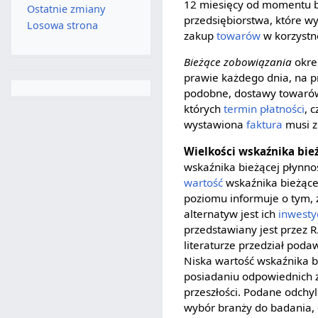
12 miesięcy od momentu b
Ostatnie zmiany
przedsiębiorstwa, które wy
Losowa strona
zakup
towarów
w korzystne
Bieżące zobowiązania
okreś
prawie każdego dnia, na p
podobne, dostawy towarów
których
termin płatności
, 
wystawiona
faktura
musi z
Wielkości wskaźnika bie
wskaźnika bieżącej płynno
wartość
wskaźnika bieżącej
poziomu informuje o tym, 
alternatyw jest ich
inwesty
przedstawiany jest przez R
literaturze przedział poda
Niska wartość wskaźnika b
posiadaniu odpowiednich 
przeszłości. Podane odchy
wybór branży do badania,