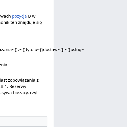
tywach
pozycja
B w
adnik ten znajduje się
iast zobowiązania z
III 1. Rezerwy
sywa bieżący, czyli