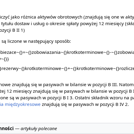
czyć jako różnica aktywów obrotowych (znajdują się one w ak
 tytułu dostaw i usług o okresie spłaty powyżej 12 miesięcy (skł
ycji B II 1)
są liczone w następujący sposób:
~
owe znajdują się w pasywach w bilansie w pozycji B III. Natom
żej 12 miesięcy znajdują się w pasywach w bilansie w pozycji B 
~
ne są w pasywach w pozycji B I 3. Ostatni składnik wzoru na pa
nia międzyokresowe
znajdują się w pasywach w pozycji B IV 2.
nności
—
artykuły polecane