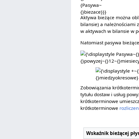
{}biezace}
{Pasywa~
Aktywa bieżące można obli
{}biezace}}}
bilansie) a należnościami z
w aktywach w bilansie w poz
Natomiast pasywa bieżące 
{\displaystyle
Pasywa~{}biezace~
{}=~
{\displaystyle +~
{}zobowiazania~
{}rezerwy~
{}krotkoterminowe~
{}krotkoterminowe
Zobowiązania krótkotermin
{}-~
{}+~
tytułu dostaw i usług powy
{}zobowiazania~
{}krotkoterminowe
krótkoterminowe umieszczo
{}z~{}tytulu~
{}rozliczenia~
krótkoterminowe
rozlicze
{}dostaw~{}i~
{}miedzyokresowe}
{}uslug~{}powyzej~
{}12~{}miesiecy~{}}
Wskaźnik bieżącej pły