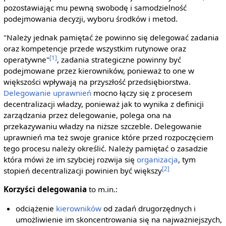
pozostawiając mu pewną swobodę i samodzielność
podejmowania decyzji, wyboru środków i metod.
"Należy jednak pamiętać że powinno się delegować zadania
oraz kompetencje przede wszystkim rutynowe oraz
[1]
operatywne"
, zadania strategiczne powinny być
podejmowane przez kierowników, ponieważ to one w
większości wpływają na przyszłość przedsiębiorstwa.
Delegowanie uprawnień
mocno łączy się z procesem
decentralizacji władzy, ponieważ jak to wynika z definicji
zarządzania przez delegowanie, polega ona na
przekazywaniu władzy na niższe szczeble. Delegowanie
uprawnień ma też swoje granice które przed rozpoczęciem
tego procesu należy określić. Należy pamiętać o zasadzie
która mówi że im szybciej rozwija się
organizacja
, tym
[2]
stopień decentralizacji powinien być większy
Korzyści delegowania
to m.in.:
odciążenie
kierowników
od zadań drugorzędnych i
umożliwienie im skoncentrowania się na najważniejszych,