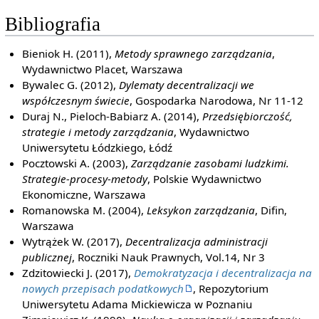
Bibliografia
Bieniok H. (2011),
Metody sprawnego zarządzania
,
Wydawnictwo Placet, Warszawa
Bywalec G. (2012),
Dylematy decentralizacji we
współczesnym świecie
, Gospodarka Narodowa, Nr 11-12
Duraj N., Pieloch-Babiarz A. (2014),
Przedsiębiorczość,
strategie i metody zarządzania
, Wydawnictwo
Uniwersytetu Łódzkiego, Łódź
Pocztowski A. (2003),
Zarządzanie zasobami ludzkimi.
Strategie-procesy-metody
, Polskie Wydawnictwo
Ekonomiczne, Warszawa
Romanowska M. (2004),
Leksykon zarządzania
, Difin,
Warszawa
Wytrążek W. (2017),
Decentralizacja administracji
publicznej
, Roczniki Nauk Prawnych, Vol.14, Nr 3
Zdzitowiecki J. (2017),
Demokratyzacja i decentralizacja na
nowych przepisach podatkowych
, Repozytorium
Uniwersytetu Adama Mickiewicza w Poznaniu