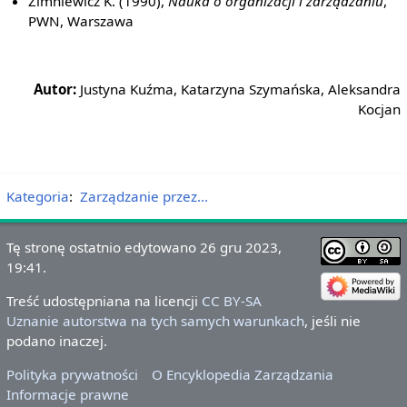
Zimniewicz K. (1990),
Nauka o organizacji i zarządzaniu
,
PWN, Warszawa
Autor:
Justyna Kuźma, Katarzyna Szymańska, Aleksandra
Kocjan
Kategoria
:
Zarządzanie przez...
Tę stronę ostatnio edytowano 26 gru 2023,
19:41.
Treść udostępniana na licencji
CC BY-SA
Uznanie autorstwa na tych samych warunkach
, jeśli nie
podano inaczej.
Polityka prywatności
O Encyklopedia Zarządzania
Informacje prawne