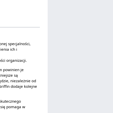
nej specjalności,
enia ich i
ci organizacji.
im powinien je
niejsze są
dzie, niezależnie od
iffin dodaje kolejne
 skutecznego
e się pomaga w