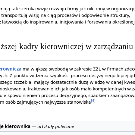
mają tak szeroką wizję rozwoju firmy jak nikt inny w organizacji
y transportują wizję na ciąg procesów i odpowiednie struktury,
z łatwością do inspirowania, inicjowania i forsowania określonej
niższej kadry kierowniczej w zarządzani
erownicza
ma większą swobodę w zakresie ZZL w firmach zdece
ych. Z punktu widzenia szybkości procesu decyzyjnego lepiej g
ższego szczebla, mający dostatecznie dużą wiedzę w danej kwest
nioskowania, traktowanie ich jak osób mało kompetentnych w za
kuje spowolnieniem procesu decyzyjnego, spadkiem zaangażow
[4]
iem osób zajmujących najwyższe stanowiska
e kierownika
—
artykuły polecane