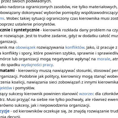
 przez swoich podwładnych.
jako nadzorca ograniczonych zasobów, nie tylko materiałowych, 
 zobowiązany dokonywać wyborów pomiędzy współzawodniczącymi
mi
. Wobec takiej sytuacji ograniczony czas kierownika musi zos
poprzez ustalenie priorytetów.
cznie i syntetycznie
- kierownik rozkłada dany problem na czy
nie rozwiązuje. Jest to trudne zadanie, gdyż w dodatku całość mu
ganizacji.
ownik ma
obowiązek
rozwiązywania
konfliktów
. Jako, iż pracuje
konflikty i spory, które powinien szybko, sprawnie i sprawiedli
órce lub organizacji mogą negatywnie wpłynąć na
morale
, at
ć do spadku
wydajności pracy
.
omatami
- kierownicy muszą nawiązywać stosunki, stosować pe
rganizacji. Podobnie jak politycy, kierownicy mogą stanąć wobe
rzenia koalicji, nawiązania sieci zobowiązań z innymi kierownik
jektów
i pomysłów.
zący sukcesy kierownik powinien stanowić
wzorzec
dla członków
z. Musi przyjąć na siebie nie tylko pochwały, ale również ewent
arówno sukcesy, jak i niepowodzenia organizacji.
cyzje
- od kierowników oczekuje się, że znajdą rozwiązanie tru
ia decyzji.