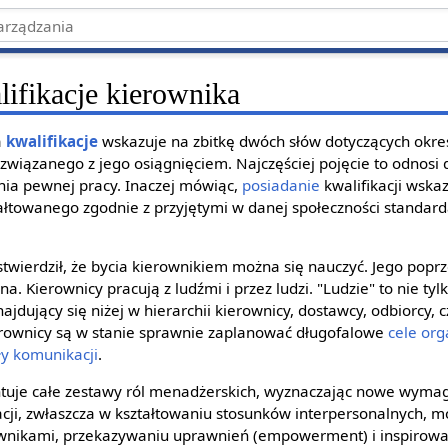
fikacje kierownika
a
kwalifikacje
wskazuje na zbitkę dwóch słów dotyczących okre
związanego z jego osiągnięciem. Najczęściej pojęcie to odnosi 
ia pewnej pracy. Inaczej mówiąc,
posiadanie
kwalifikacji wskaz
łtowanego zgodnie z przyjętymi w danej społeczności standarda
twierdził, że bycia kierownikiem można się nauczyć. Jego poprze
na. Kierownicy pracują z ludźmi i przez ludzi. "Ludzie" to nie t
najdujący się niżej w hierarchii kierownicy, dostawcy, odbiorcy, cz
rownicy są w stanie sprawnie zaplanować długofalowe
cele org
ły komunikacji
.
entuje całe zestawy ról menadżerskich, wyznaczając nowe wym
ji, zwłaszcza w kształtowaniu stosunków interpersonalnych, m
wnikami, przekazywaniu uprawnień (empowerment) i inspirow