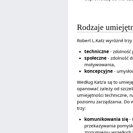
Rodzaje umiejęt
Robert L.Katz wyróżnił tr
techniczne
- zdolność 
społeczne
- zdolność d
motywowania,
koncepcyjne
- umysłow
Według Katz'a są to umieję
opanować zależy od szczebl
umiejętności techniczne, n
poziomu zarządzania. Do w
trzy:
komunikowania się
- 
przekazywania pomysłó
zrozumieniu wszelkich