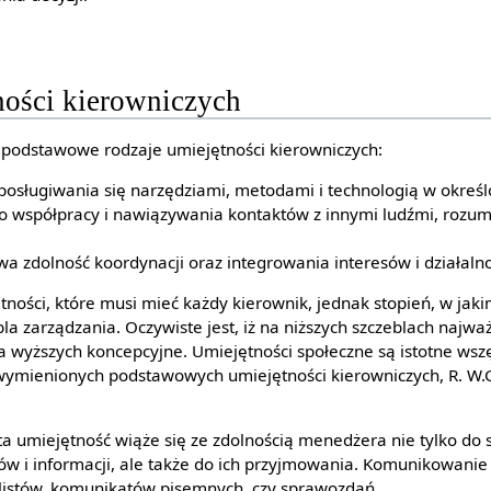
ności kierowniczych
zy podstawowe rodzaje umiejętności kierowniczych:
posługiwania się narzędziami, metodami i technologią w określo
o współpracy i nawiązywania kontaktów z innymi ludźmi, rozumi
a zdolność koordynacji oraz integrowania interesów i działalnoś
tności, które musi mieć każdy kierownik, jednak stopień, w jak
a zarządzania. Oczywiste jest, iż na niższych szczeblach najważ
a wyższych koncepcyjne. Umiejętności społeczne są istotne wszę
ymienionych podstawowych umiejętności kierowniczych, R. W.Gr
ta umiejętność wiąże się ze zdolnością menedżera nie tylko do
w i informacji, ale także do ich przyjmowania. Komunikowani
 listów, komunikatów pisemnych, czy sprawozdań,