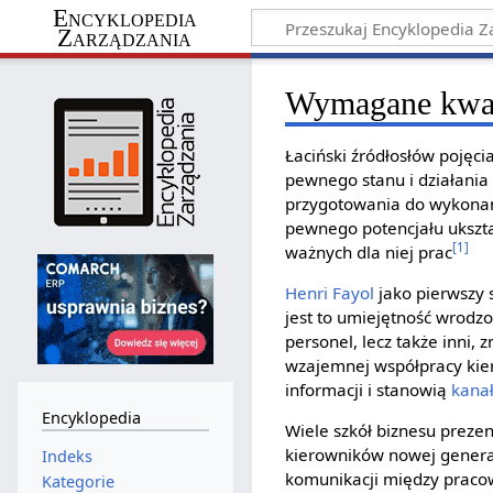
Encyklopedia
Zarządzania
Wymagane kwali
Łaciński źródłosłów pojęci
pewnego stanu i działania 
przygotowania do wykonan
pewnego potencjału ukszta
[1]
ważnych dla niej prac
Henri Fayol
jako pierwszy s
jest to umiejętność wrodzo
personel, lecz także inni, z
wzajemnej współpracy kie
informacji i stanowią
kana
Encyklopedia
Wiele szkół biznesu prez
kierowników nowej generac
Indeks
komunikacji między praco
Kategorie