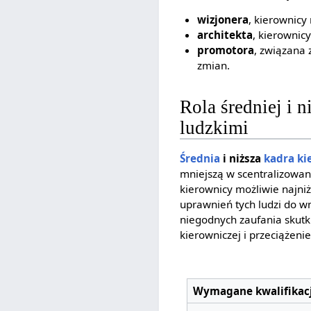
wizjonera
, kierownicy 
architekta
, kierownic
promotora
, związana 
zmian.
Rola średniej i 
ludzkimi
Średnia
i niższa
kadra ki
mniejszą w scentralizowan
kierownicy możliwie najni
uprawnień tych ludzi do w
niegodnych zaufania skut
kierowniczej i przeciążen
Wymagane kwalifikacj