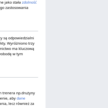
e jako stała
zdolność
nego zastosowania
cy są odpowiedzialni
akty. Wyróżniono trzy
ownictwo ma kluczową
swobodę w tym
m trenera np.drużyny
ienie, aby
dane
ia, lecz również za