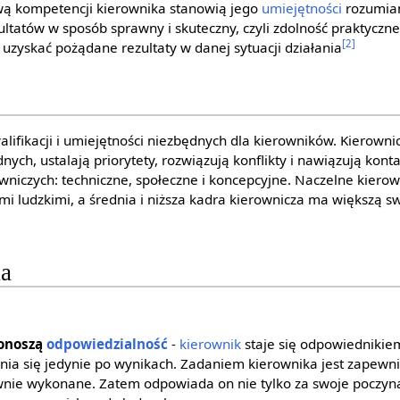
wą kompetencji kierownika stanowią jego
umiejętności
rozumian
ultatów w sposób sprawny i skuteczny, czyli zdolność praktycz
[2]
 uzyskać pożądane rezultaty w danej sytuacji działania
lifikacji i umiejętności niezbędnych dla kierowników. Kierowni
ych, ustalają priorytety, rozwiązują konflikty i nawiązują kont
owniczych: techniczne, społeczne i koncepcyjne. Naczelne kier
mi ludzkimi, a średnia i niższa kadra kierownicza ma większą 
ka
ponoszą
odpowiedzialność
-
kierownik
staje się odpowiednikie
cenia się jedynie po wynikach. Zadaniem kierownika jest zapewn
nie wykonane. Zatem odpowiada on nie tylko za swoje poczynan