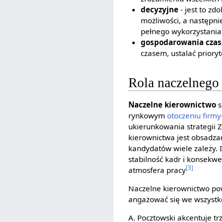
decyzyjne
- jest to z
możliwości, a następn
pełnego wykorzystania
gospodarowania cza
czasem, ustalać priory
Rola naczelnego
Naczelne kierownictwo
s
rynkowym
otoczeniu firmy
ukierunkowania strategii 
kierownictwa jest obsadza
kandydatów wiele zależy. 
stabilność kadr i konsekw
[3]
atmosfera pracy
Naczelne kierownictwo po
angażować się we wszystko
A. Pocztowski akcentuje tr