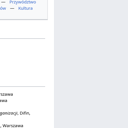
—
Przywództwo
ków
—
Kultura
rszawa
zawa
ganizacji
, Difin,
e, Warszawa