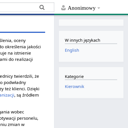
Anonimowy
ślenia, oceny
W innych językach
do określenia jakości
English
uje na istnienie
mi do realizacji
dnicy twierdzili, że
Kategorie
ylko podwładny
Kierownik
y też klienci. Dzięki
anizacji
, są źródłem
agania wobec
otywacji personelu,
aniu zmian w