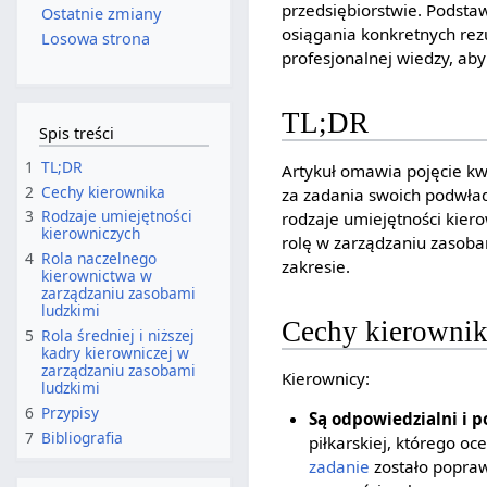
przedsiębiorstwie. Podsta
Ostatnie zmiany
osiągania konkretnych rez
Losowa strona
profesjonalnej wiedzy, aby
TL;DR
Spis treści
1
TL;DR
Artykuł omawia pojęcie kwa
2
Cechy kierownika
za zadania swoich podwładn
3
Rodzaje umiejętności
rodzaje umiejętności kier
kierowniczych
rolę w zarządzaniu zasoba
4
Rola naczelnego
zakresie.
kierownictwa w
zarządzaniu zasobami
ludzkimi
Cechy kierowni
5
Rola średniej i niższej
kadry kierowniczej w
zarządzaniu zasobami
Kierownicy:
ludzkimi
6
Przypisy
Są odpowiedzialni i 
7
Bibliografia
piłkarskiej, którego o
zadanie
zostało popraw