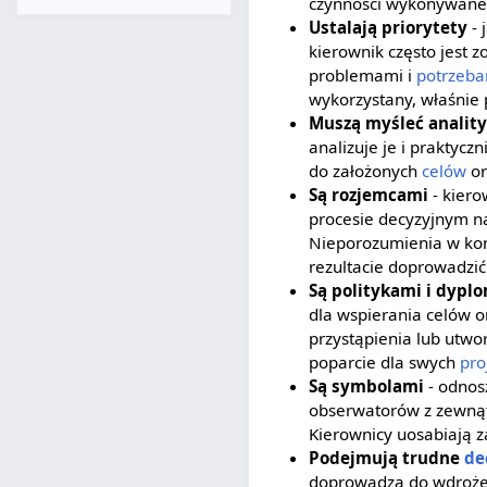
czynności wykonywane
Ustalają priorytety
- 
kierownik często jest
problemami i
potrzeba
wykorzystany, właśnie 
Muszą myśleć anality
analizuje je i praktycz
do założonych
celów
or
Są rozjemcami
- kier
procesie decyzyjnym na 
Nieporozumienia w kom
rezultacie doprowadzi
Są politykami i dypl
dla wspierania celów o
przystąpienia lub utwo
poparcie dla swych
pro
Są symbolami
- odnos
obserwatorów z zewnątr
Kierownicy uosabiają z
Podejmują trudne
de
doprowadzą do wdrożen