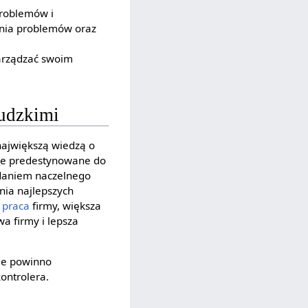
problemów i
ania problemów oraz
zarządzać swoim
ludzkimi
największą wiedzą o
lnie predestynowane do
zadaniem naczelnego
nia najlepszych
e
praca
firmy, większa
a firmy i lepsza
ie powinno
ontrolera.