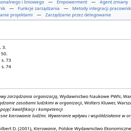
onalnego i liniowego
—
Empowerment
—
Agent zmiany
nik
—
Funkcje zarządzania
—
Metody integracji pracowni
zanie projektami
—
Zarządzanie przez delegowanie
. 3.
150.
 s. 73
 s. 74
wy zarządzania organizacją
, Wydawnictwo Naukowe PWN, Wa
ądzanie zasobami ludzkimi w organizacji
, Wolters Kluwer, Wars
pojęć kwalifikacji i kompetencji
ne kierowanie ludźmi. Wywieranie wpływu i współdziałanie w or
ilbert D. (2001),
Kierowanie
, Polskie Wydawnictwo Ekonomiczn