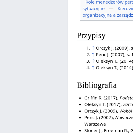
Role menedżerów pers
sytuacyjne
—
Kierow
organizacyjna a zarząd
Przypisy
↑
Orczyk J. (2009), s
↑
Penc J. (2007), s. 
↑
Oleksyn T., (2014)
↑
Oleksyn T., (2014)
Bibliografia
Griffin R. (2017),
Podsta
Oleksyn T. (2017),
Zarz
Orczyk J. (2009),
Wokół 
Penc J. (2007),
Nowoczes
Warszawa
Stoner J., Freeman R., G