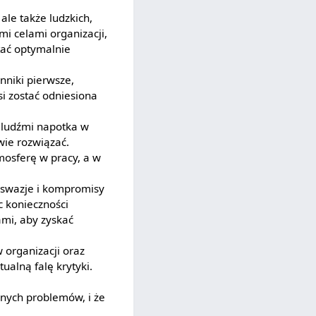
ale także ludzkich,
 celami organizacji,
tać optymalnie
nniki pierwsze,
si zostać odniesiona
 z ludźmi napotka w
wie rozwiązać.
mosferę w pracy, a w
rswazje i kompromisy
c konieczności
ami, aby zyskać
 organizacji oraz
ualną falę krytyki.
dnych problemów, i że