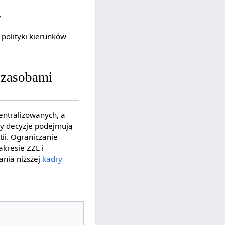
,
 polityki kierunków
u zasobami
ntralizowanych, a
dy decyzje podejmują
ii. Ograniczanie
kresie ZZL i
ania niższej
kadry