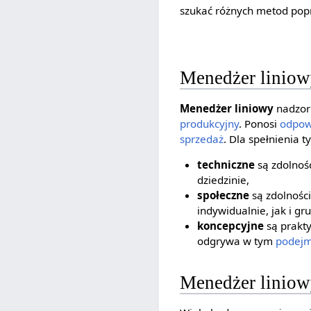
szukać różnych metod pop
Menedżer linio
Menedżer liniowy
nadzoru
produkcyjny
. Ponosi
odpow
sprzedaż
. Dla spełnienia 
techniczne
są zdolnoś
dziedzinie,
społeczne
są zdolnośc
indywidualnie, jak i gr
koncepcyjne
są prakty
odgrywa w tym
podejm
Menedżer linio