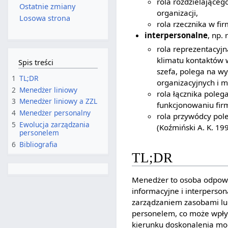
rola rozdzielająceg
Ostatnie zmiany
organizacji,
Losowa strona
rola rzecznika w fi
interpersonalne
, np.
rola reprezentacyj
klimatu kontaktów 
Spis treści
szefa, polega na w
1
TL;DR
organizacyjnych i 
2
Menedżer liniowy
rola łącznika pole
3
Menedżer liniowy a ZZL
funkcjonowaniu fir
4
Menedżer personalny
rola przywódcy pol
5
Ewolucja zarządzania
(Koźmiński A. K. 199
personelem
6
Bibliografia
TL;DR
Menedżer to osoba odpowie
informacyjne i interperso
zarządzaniem zasobami lud
personelem, co może wpły
kierunku doskonalenia mo