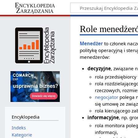
Encyklopedia
Zarządzania
Role menedżeró
Menedżer
to członek nac
politykę operacyjną i steru
menedżerów:
decyzyjne
, związane n
rola przedsiębiorc
rola rozdzielająceg
rzeczowych, rozmie
negocjator
polega n
się umowę ze związ
rola kierującego za
Encyklopedia
informacyjne
, np. gr
rola monitora poleg
Indeks
informacji,
Kategorie