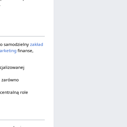
.
albo samodzielny
zakład
arketing
finanse,
cjalizowanej
a zarówno
centralną role