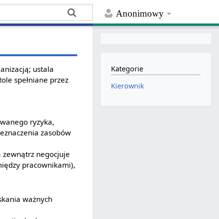
Anonimowy
anizacją; ustala
Kategorie
 Role spełniane przez
Kierownik
owanego ryzyka,
rzeznaczenia zasobów
a zewnątrz negocjuje
iędzy pracownikami),
yskania ważnych