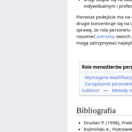
indywidualnym i profe
Pierwsze podejście ma na
drugie koncentruje się na
sprawę, że rola personelu 
rozumieć
potrzeby
swoich 
mogą zatrzymywać najwybit
Role menedżerów pers
Wymagane kwalifikacj
Zarządzanie personel
ludzkimi
—
Metody i
Bibliografia
Drucker P. (1998),
Prak
Koźmiński A., Piotrowsk