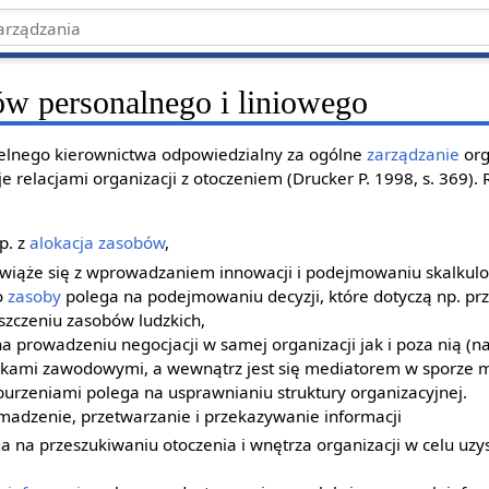
w personalnego i liniowego
zelnego kierownictwa odpowiedzialny za ogólne
zarządzanie
org
je relacjami organizacji z otoczeniem (Drucker P. 1998, s. 369).
p. z
alokacja zasobów
,
y wiąże się z wprowadzaniem innowacji i podejmowaniu skalkul
o
zasoby
polega na podejmowaniu decyzji, które dotyczą np. p
szczeniu zasobów ludzkich,
a prowadzeniu negocjacji w samej organizacji jak i poza nią (n
kami zawodowymi, a wewnątrz jest się mediatorem w sporze m
burzeniami polega na usprawnianiu struktury organizacyjnej.
omadzenie, przetwarzanie i przekazywanie informacji
a na przeszukiwaniu otoczenia i wnętrza organizacji w celu uz