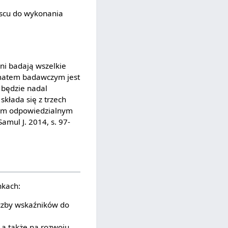
jscu do wykonania
ni badają wszelkie
ematem badawczym jest
będzie nadal
kłada się z trzech
rem odpowiedzialnym
amul J. 2014, s. 97-
nkach:
iczby wskaźników do
, a także na rozwoju