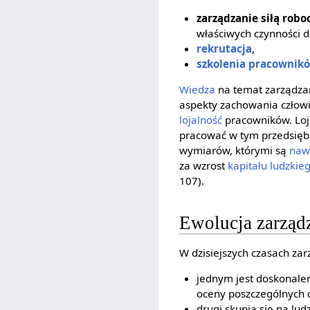
zarządzanie siłą robo
właściwych czynności d
rekrutacja
,
szkolenia pracownik
Wiedza
na temat zarządzan
aspekty zachowania człow
lojalność
pracowników. Loj
pracować w tym przedsiębi
wymiarów, którymi są
naw
za wzrost
kapitału ludzkie
107).
Ewolucja zarząd
W dzisiejszych czasach za
jednym jest doskonalen
oceny poszczególnych 
drugi skupia się na lud