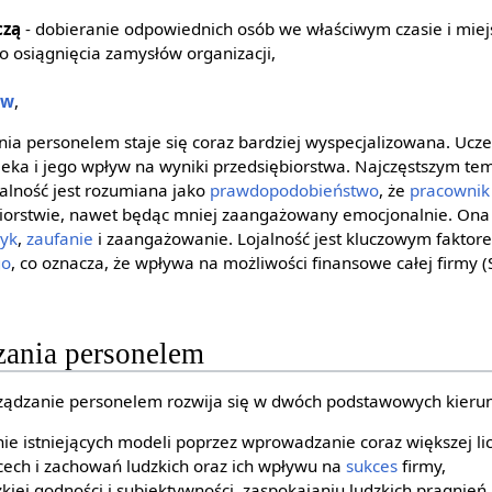
czą
- dobieranie odpowiednich osób we właściwym czasie i mie
o osiągnięcia zamysłów organizacji,
ów
,
ia personelem staje się coraz bardziej wyspecjalizowana. Ucze
ieka i jego wpływ na wyniki przedsiębiorstwa. Najczęstszym t
alność jest rozumiana jako
prawdopodobieństwo
, że
pracownik
orstwie, nawet będąc mniej zaangażowany emocjonalnie. Ona s
yk
,
zaufanie
i zaangażowanie. Lojalność jest kluczowym fakto
go
, co oznacza, że wpływa na możliwości finansowe całej firmy (S
zania personelem
rządzanie personelem rozwija się w dwóch podstawowych kieru
ie istniejących modeli poprzez wprowadzanie coraz większej l
cech i zachowań ludzkich oraz ich wpływu na
sukces
firmy,
zkiej godności i subiektywności, zaspokajaniu ludzkich pragnień