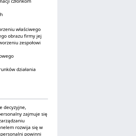
macji członkom
ch
worzeniu właściwego
go obrazu firmy jej
tworzeniu zespołowi
dłowego
runków działania
e decyzyjne,
personalny zajmuje się
zarządzaniu
nelem rozwija się w
personalni powinni