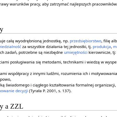
rawy warunków pracy, aby zatrzymać najlepszych pracowników
wy
je całą wyodrębnioną jednostkę, np.
przedsiębiorstwo
, filię 
iedzialność
za wszystkie działania tej jednostki, tj.
produkcja
,
m
tych zadań, potrzebne są niezbędne
umiejętności
kierownicze, tj:
ciami posługiwania się metodami, technikami i wiedzą w wyspe
iami współpracy z innymi ludźmi, rozumienia ich i motywowani
upowo,
ką świadomego i ciągłego kształtowania formalnej organizacji, 
owanie decyzji
(Tyrała P. 2001, s. 137).
wy a ZZL