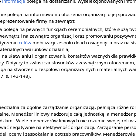
o
informacje
polega na dostarczaniu wyselekcjonowanych infor
rmie polega na informowaniu otoczenia organizacji o jej sprawa
 reprezentowanie firmy na zewnątrz
na polega na pewnych funkcjach ceremonialnych, które służą t
wewnątrz i na zewnątrz organizacji oraz promowaniu pozytywne
ytyczeniu
celów
mobilizacji zespołu do ich osiągnięcia oraz na s
materialnych warunków działania,
ga na ułatwianiu i organizowaniu kontaktów ważnych dla prawi
my. Dotyczy to zwłaszcza stosunków z zewnętrznym otoczeniem,
ega na stworzeniu zespołowi organizacyjnych i materialnych wa
7, s. 143-148).
dzialna za ogólne zarządzanie organizacją, pełniąca różne rol
nalne. Menedżer liniowy nadzoruje całą jednostkę, a menedżer 
zkimi. Wiele menedżerów liniowych nie rozumie swojej roli w 
wać negatywnie na efektywność organizacji. Zarządzanie perso
deli oceny i zaspokajania potrzeb pracowników. Menedżerowie 