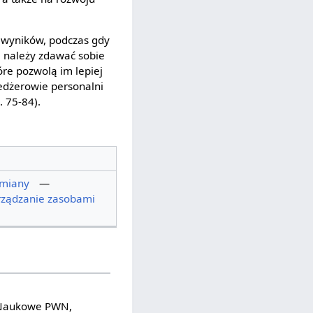
 wyników, podczas gdy
, należy zdawać sobie
óre pozwolą im lepiej
edżerowie personalni
 75-84).
zmiany
—
rządzanie zasobami
 Naukowe PWN,