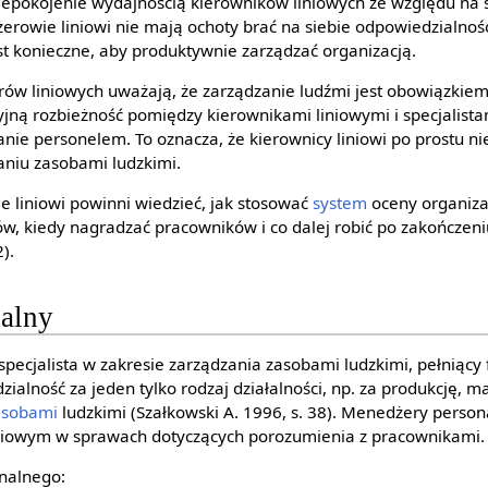
epokojenie wydajnością kierowników liniowych ze względu na 
erowie liniowi nie mają ochoty brać na siebie odpowiedzialność
est konieczne, aby produktywnie zarządzać organizacją.
w liniowych uważają, że zarządzanie ludźmi jest obowiązkiem
jną rozbieżność pomiędzy kierownikami liniowymi i specjalist
e personelem. To oznacza, że kierownicy liniowi po prostu nie 
aniu zasobami ludzkimi.
 liniowi powinni wiedzieć, jak stosować
system
oceny organizac
w, kiedy nagradzać pracowników i co dalej robić po zakończen
).
alny
specjalista w zakresie zarządzania zasobami ludzkimi, pełniący
zialność za jeden tylko rodzaj działalności, np. za produkcję, m
asobami
ludzkimi (Szałkowski A. 1996, s. 38). Menedżery persona
iowym w sprawach dotyczących porozumienia z pracownikami.
nalnego: