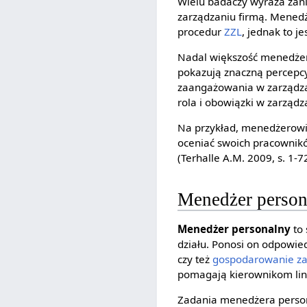
Wielu badaczy wyraża zani
zarządzaniu firmą. Menedż
procedur
ZZL
, jednak to j
Nadal większość menedżeró
pokazują znaczną percepcy
zaangażowania w zarządzani
rola i obowiązki w zarządz
Na przykład, menedżerowie
oceniać swoich pracownikó
(Terhalle A.M. 2009, s. 1-72
Menedżer person
Menedżer personalny
to 
działu. Ponosi on odpowied
czy też
gospodarowanie z
pomagają kierownikom lin
Zadania menedżera perso