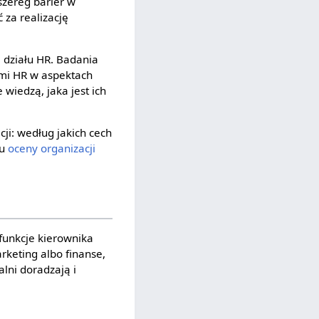
szereg barier w
 za realizację
 działu HR. Badania
ami HR w aspektach
wiedzą, jaka jest ich
ji: według jakich cech
iu
oceny organizacji
 funkcje kierownika
arketing albo finanse,
lni doradzają i