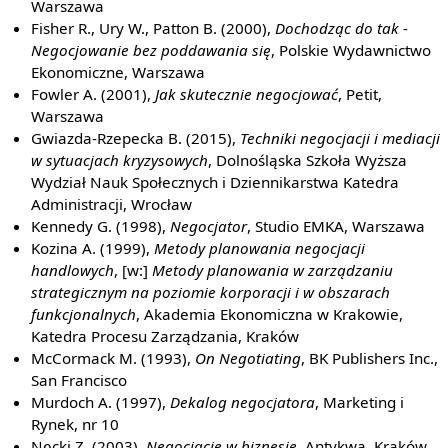
Warszawa
Fisher R., Ury W., Patton B. (2000),
Dochodząc do tak -
Negocjowanie bez poddawania się
, Polskie Wydawnictwo
Ekonomiczne, Warszawa
Fowler A. (2001),
Jak skutecznie negocjować
, Petit,
Warszawa
Gwiazda-Rzepecka B. (2015),
Techniki negocjacji i mediacji
w sytuacjach kryzysowych
, Dolnośląska Szkoła Wyższa
Wydział Nauk Społecznych i Dziennikarstwa Katedra
Administracji, Wrocław
Kennedy G. (1998),
Negocjator
, Studio EMKA, Warszawa
Kozina A. (1999),
Metody planowania negocjacji
handlowych
, [w:]
Metody planowania w zarządzaniu
strategicznym na poziomie korporacji i w obszarach
funkcjonalnych
, Akademia Ekonomiczna w Krakowie,
Katedra Procesu Zarządzania, Kraków
McCormack M. (1993),
On Negotiating
, BK Publishers Inc.,
San Francisco
Murdoch A. (1997),
Dekalog negocjatora
, Marketing i
Rynek, nr 10
Nęcki Z. (2003),
Negocjacje w biznesie
, Antykwa, Kraków