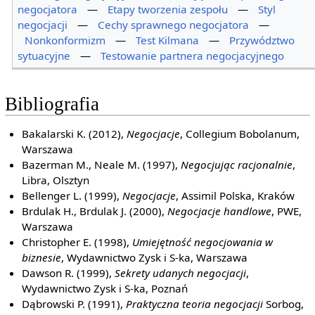
negocjatora
—
Etapy tworzenia zespołu
—
Styl
negocjacji
—
Cechy sprawnego negocjatora
—
Nonkonformizm
—
Test Kilmana
—
Przywództwo
sytuacyjne
—
Testowanie partnera negocjacyjnego
Bibliografia
Bakalarski K. (2012),
Negocjacje
, Collegium Bobolanum,
Warszawa
Bazerman M., Neale M. (1997),
Negocjując racjonalnie
,
Libra, Olsztyn
Bellenger L. (1999),
Negocjacje
, Assimil Polska, Kraków
Brdulak H., Brdulak J. (2000),
Negocjacje handlowe
, PWE,
Warszawa
Christopher E. (1998),
Umiejętność negocjowania w
biznesie
, Wydawnictwo Zysk i S-ka, Warszawa
Dawson R. (1999),
Sekrety udanych negocjacji
,
Wydawnictwo Zysk i S-ka, Poznań
Dąbrowski P. (1991),
Praktyczna teoria negocjacji
Sorbog,