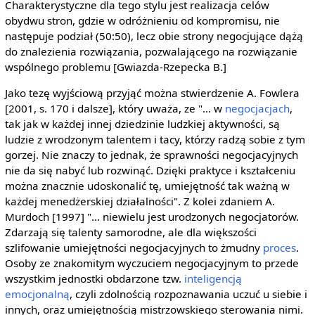
Charakterystyczne dla tego stylu jest realizacja celów
obydwu stron, gdzie w odróżnieniu od kompromisu, nie
następuje podział (50:50), lecz obie strony negocjujące dążą
do znalezienia rozwiązania, pozwalającego na rozwiązanie
wspólnego problemu [Gwiazda-Rzepecka B.]
Jako tezę wyjściową przyjąć można stwierdzenie A. Fowlera
[2001, s. 170 i dalsze], który uważa, ze "... w
negocjacjach
,
tak jak w każdej innej dziedzinie ludzkiej aktywności, są
ludzie z wrodzonym talentem i tacy, którzy radzą sobie z tym
gorzej. Nie znaczy to jednak, że sprawności negocjacyjnych
nie da się nabyć lub rozwinąć. Dzięki praktyce i kształceniu
można znacznie udoskonalić tę, umiejętność tak ważną w
każdej menedżerskiej działalności". Z kolei zdaniem A.
Murdoch [1997] "... niewielu jest urodzonych negocjatorów.
Zdarzają się talenty samorodne, ale dla większości
szlifowanie umiejętności negocjacyjnych to żmudny
proces
.
Osoby ze znakomitym wyczuciem negocjacyjnym to przede
wszystkim jednostki obdarzone tzw.
inteligencją
emocjonalną
, czyli zdolnością rozpoznawania uczuć u siebie i
innych, oraz umiejętnością mistrzowskiego sterowania nimi.