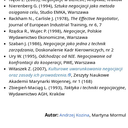
Nierenberg G. (1994),
Sztuka negocjacji jako metoda
osiągania celu
, Studio EMKA, Warszawa
Rackham N., Carlisle J. (1978),
The Effective Negotiator
,
Journal of European Industrial Training, nr 6, 7
Rządca R., Wujec P. (1998),
Negocjacje
, Polskie
Wydawnictwo Ekonomiczne, Warszawa
Szaban J. (1986),
Negocjacje jako jedna z technik
zarządzania
, Doskonalenie Kadr Kierowniczych, nr 2
Ury W. (1995),
Odchodząc od NIE. Negocjowanie od
konfrontacji do kooperacji
, PWE, Warszawa
Witaszek Z. (2007),
Kulturowe uwarunkowania negocjacji
oraz zasady ich prowadzenia.
, Zeszyty Naukowe
Akademii Marynarki Wojennej, nr 1 (168)
Zbiegień-Maciąg L. (1993),
Taktyka i techniki negocjacyjne
,
Wydawnictwo AGH, Kraków
Autor:
Andrzej Kozina
, Martyna Mormul