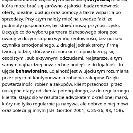
która może brać się zarówno z jakości, bądź rentowności
oferty, idealnej obsługi oraz pomocy a także wsparcia po
sprzedaży. Przy czym należy mieć na uwadze fakt, że
podmioty gospodarcze, by istnieć muszą przynosić zyski.
Decyzje co do wyboru partnera biznesowego biorą pod
uwagę w dużym stopniu wymóg rentowności, bez udziału
czynnika emocjonalnego. Z drugiej jednak strony, firmę
tworzą ludzie, którzy w różnorakim stopniu kierują się
osobistymi, subiektywnymi odczuciami. Najstarsze, a tym
samym najbardziej powszechne podejście do lojalności to
ujęcie
behawioralne
. Lojalność jest w ujęciu tym rozumiana
przez pryzmat kontynuowania robienia zakupów. Dzięki
powtarzalności robienia zakupów, klient przechodzi przez
następne etapy od klienta potencjalnego, aż do regularnego
klienta, stając się w rezultacie adwokatem określonej marki,
który nie tylko regularnie ją nabywa, ale dobrze o niej mówi
oraz poleca ją innym (I.H. Gordon 2001, s. 35-36, 98, 158).