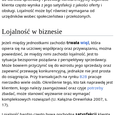
klienta często wynika z jego satysfakcji z jakości oferty i
obsługi. Lojalność może być również wymagana od
urzędników wobec społeczeństwa i przełożonych.
Lojalność w biznesie
Jeżeli między jednostkami zachodzi
trwała
więź
, która
opiera się na uczciwej współpracy oraz przywiązaniu, można
powiedzieć, że między nimi zachodzi lojalność. Jest to
sytuacja bezspornie pożądana z perspektywy sprzedawcy.
Może bowiem przyczynić się do wzrostu jego sprzedaży oraz
zapewnić przewagę konkurencyjną, jednakże nie jest prosta
do osiągnięcia. Przy transakcjach na rynku
B2B
pracuje
nierzadko wiele osób. Określenie tego, kto tak naprawdę jest
klientem, kogo należy zaangażować oraz czyje
potrzeby
zbadać, może stanowić wyzwanie oraz wymagać
kompleksowych rozwiązań (U. Kałążna-Drewińska 2007, s.
17).
Lojalność bardzo często bywa pochodną
satysfakcji
klienta,