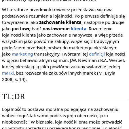
W literaturze przedmiotu również przedstawia się dwa
podstawowe rozumienia lojalności. Po pierwsze definiuje się
to wyrażenie jako
zachowanie klienta
, następnie po drugie
jako
postawę
bądź
nastawienie
klienta
. Rozumienie
lojalności klienta jako zachowanie nabywcze, a więc przede
wszystkim jako powtórne zakupy, wiąże się z tradycyjnym
podejściem przedsiębiorstwa do marketingu określanym
jako
marketing
transakcyjny. Twórcami tej
definicji
lojalności
w ujęciu behawioralnym są m.in. J.W. Newman i R.A. Werbel,
którzy określają ją jako powtórne zakupy wyłącznie jednej
marki
, bez rozważania zakupów innych marek (M. Bryła
2008, s. 14).
TL;DR
Lojalność to postawa moralna polegająca na zachowaniu
wobec kogoś tak samo podczas jego obecności, jak i
nieobecności. W biznesie, lojalność klienta może prowadzić
do wzrostu sprzedaży i przewagi konkurencyjnej. Lojalność