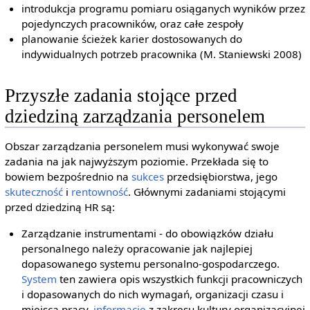
introdukcja programu pomiaru osiąganych wyników przez
pojedynczych pracowników, oraz całe zespoły
planowanie ścieżek karier dostosowanych do
indywidualnych potrzeb pracownika (M. Staniewski 2008)
Przyszłe zadania stojące przed
dziedziną zarządzania personelem
Obszar zarządzania personelem musi wykonywać swoje
zadania na jak najwyższym poziomie. Przekłada się to
bowiem bezpośrednio na
sukces
przedsiębiorstwa, jego
skuteczność
i
rentowność
. Głównymi zadaniami stojącymi
przed dziedziną HR są:
Zarządzanie instrumentami - do obowiązków działu
personalnego należy opracowanie jak najlepiej
dopasowanego systemu personalno-gospodarczego.
System
ten zawiera opis wszystkich funkcji pracowniczych
i dopasowanych do nich wymagań, organizacji czasu i
miejsca pracy,
informacje
z zakresu kultury organizacyjnej