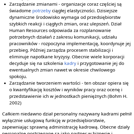
Zarządzanie zmianami - organizacje coraz częściej są
świadome
potrzeby
ciągłej elastyczności. Dzisiejsze
dynamiczne środowisko wymaga od przedsiębiorstw
szybkich reakcji i ciągłych zmian, oraz ulepszeń. Dział
Human Resources odpowiada za rozplanowanie
potrzebnych działań z zakresu komunikacji, udziału
pracowników - rozpoczyna implementację, koordynuje jej
przebieg. Później zarządza procesem stabilizacji i
eliminuje napotkane kryzysy. Obecnie wiele korporacji
decyduje się na szkolenia
kadry
i przygotowanie jej do
ewentualnych zmian nawet w okresie chwilowego
spokoju.
Zarządzanie tworzeniem wartości - ten obszar opiera się
o kwantyfikację kosztów i wyników pracy oraz ocenę i
przedstawienie ich w jednostkach pieniężnych (Bohm H.
2002)
Całkiem niedawno dział personalny nazywany kadrami pełnił
wyłącznie usługową funkcję w przedsiębiorstwie,
zapewniając sprawną administrację kadrową. Obecne działy
personalne postrzegane są jako partner w biznesie i