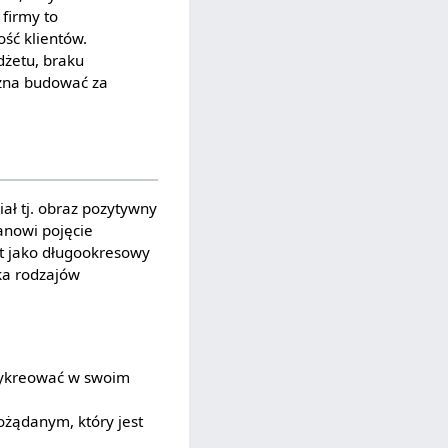
firmy to
ość klientów.
dżetu, braku
ożna budować za
ał tj. obraz pozytywny
anowi pojęcie
st jako długookresowy
ka rodzajów
ykreować w swoim
żądanym, który jest