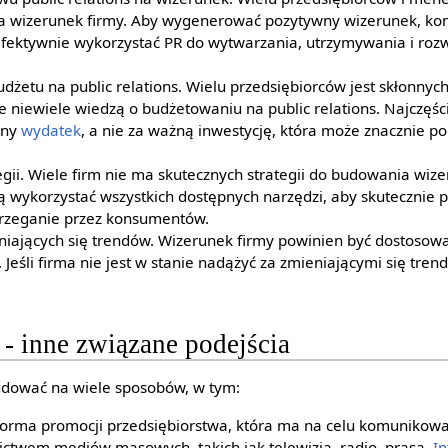
a wizerunek firmy. Aby wygenerować pozytywny wizerunek, kon
efektywnie wykorzystać PR do wytwarzania, utrzymywania i roz
żetu na public relations. Wielu przedsiębiorców jest skłonnyc
 niewiele wiedzą o budżetowaniu na public relations. Najczęście
bny
wydatek
, a nie za ważną inwestycję, która może znacznie p
egii. Wiele firm nie ma skutecznych strategii do budowania wiz
gą wykorzystać wszystkich dostępnych narzędzi, aby skutecznie
strzeganie przez konsumentów.
niających się trendów. Wizerunek firmy powinien być dostosow
. Jeśli firma nie jest w stanie nadążyć za zmieniającymi się tren
- inne związane podejścia
dować na wiele sposobów, w tym:
forma promocji przedsiębiorstwa, która ma na celu komunikowa
ctwem mediów masowych, takich jak telewizja, radio, prasa,
In