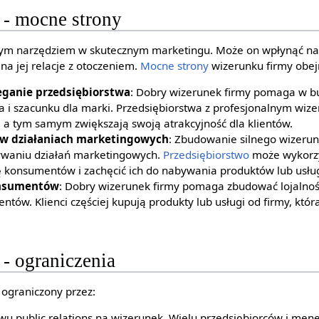
 - mocne strony
nym narzędziem w skutecznym marketingu. Może on wpłynąć na 
 na jej relacje z otoczeniem.
Mocne strony
wizerunku firmy obej
eganie przedsiębiorstwa
: Dobry wizerunek firmy pomaga w 
a i szacunku dla marki. Przedsiębiorstwa z profesjonalnym wiz
 a tym samym zwiększają swoją atrakcyjność dla klientów.
w działaniach marketingowych
: Zbudowanie silnego wizeru
ywaniu działań marketingowych.
Przedsiębiorstwo
może wykorzy
 konsumentów i zachęcić ich do nabywania produktów lub usłu
onsumentów
: Dobry wizerunek firmy pomaga zbudować lojalno
ntów. Klienci częściej kupują produkty lub usługi od firmy, kt
- ograniczenia
ograniczony przez:
u public relations na wizerunek. Wielu przedsiębiorców i men