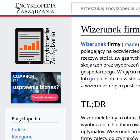
Encyklopedia
Zarządzania
Wizerunek fir
Wizerunek
firmy
(
image
)
polegający na odzwiercied
rzeczywistości, związanyc
skojarzeń oraz wyobrażeń
gospodarczego. W ujęciu 
lub
grupa
osób ma w stosu
a wizerunek często postrze
TL;DR
Wizerunek firmy to obraz, 
Encyklopedia
wyobrażeniach odbiorców. I
Indeks
optymalny. Wizerunek firmy
Kategorie
firmy zależy od czynników