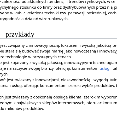
ależności od aktualnych tendencji i trendów rynkowych, w ce
chylnego stosunku do firmy oraz dystrybuowanych przez nią p
ne w Public Relations techniki tzw. perswazji pośredniej, cech
iarygodnością działań wizerunkowych.
 - przykłady
jest związany z innowacyjnością, luksusem i wysoką jakością p
ple stara się budować swoją markę jako nowoczesną i innowacyj
e technologie w przystępnych cenach.
 jest kojarzony z wysoką jakością, innowacyjnymi technologiam
aje na szczycie swojej branży, oferując konsumentom
usługi
, t
nych.
oft jest związany z innowacjami, niezawodnością i wygodą. Micr
nia i usług, oferując konsumentom szeroki wybór produktów, t
n jest związany z doskonałą obsługą klienta, szerokim wybore
jednym z największych sklepów internetowych, oferując kons
 do milionów produktów.