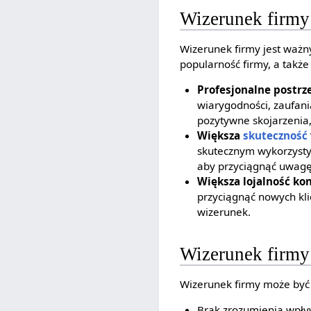
Wizerunek firmy
Wizerunek firmy jest waż
popularność firmy, a także
Profesjonalne postrz
wiarygodności, zaufani
pozytywne skojarzenia,
Większa
skuteczność
skutecznym wykorzyst
aby przyciągnąć uwagę
Większa lojalność k
przyciągnąć nowych klie
wizerunek.
Wizerunek firmy 
Wizerunek firmy może być 
Brak zrozumienia wpływ