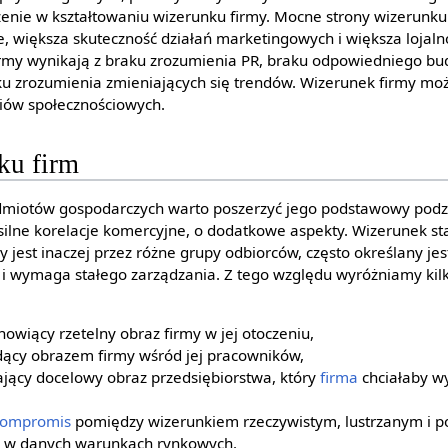
zenie w kształtowaniu wizerunku firmy. Mocne strony wizerunku 
, większa skuteczność działań marketingowych i większa lojaln
rmy wynikają z braku zrozumienia PR, braku odpowiedniego bu
raku zrozumienia zmieniających się trendów. Wizerunek firmy m
iów społecznościowych.
ku firm
dmiotów gospodarczych warto poszerzyć jego podstawowy podzi
 silne korelacje komercyjne, o dodatkowe aspekty. Wizerunek st
 jest inaczej przez różne grupy odbiorców, często określany je
e i wymaga stałego zarządzania. Z tego względu wyróżniamy kil
anowiący rzetelny obraz firmy w jej otoczeniu,
ędący obrazem firmy wśród jej pracowników,
jący docelowy obraz przedsiębiorstwa, który
firma
chciałaby w
ompromis
pomiędzy wizerunkiem rzeczywistym, lustrzanym i po
a w danych warunkach rynkowych.