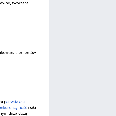
prawne, tworzące
akowań, elementów
ta (
satysfakcja
onkurencyjność
i siła
onym dużą dozą