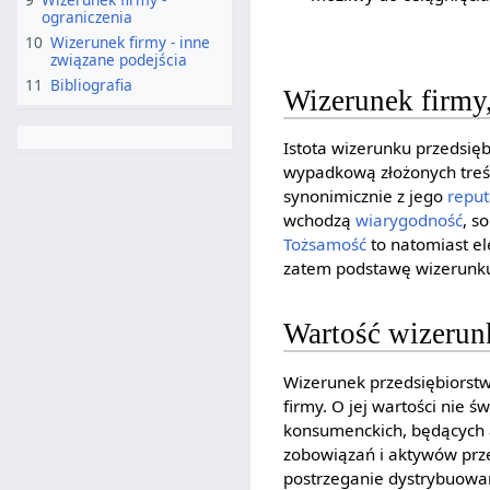
ograniczenia
10
Wizerunek firmy - inne
związane podejścia
11
Bibliografia
Wizerunek firmy,
Istota wizerunku przedsię
wypadkową złożonych treś
synonimicznie z jego
reput
wchodzą
wiarygodność
, s
Tożsamość
to natomiast el
zatem podstawę wizerunku 
Wartość wizerun
Wizerunek przedsiębiorst
firmy. O jej wartości nie 
konsumenckich, będącyc
zobowiązań i aktywów prz
postrzeganie dystrybuowan