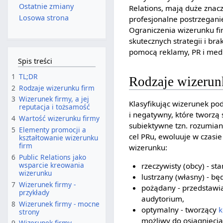
Ostatnie zmiany
Relations, mają duże znac
Losowa strona
profesjonalne postrzeganie
Ograniczenia wizerunku fi
skutecznych strategii i b
pomocą reklamy, PR i med
Spis treści
1
TL;DR
Rodzaje wizerun
2
Rodzaje wizerunku firm
3
Wizerunek firmy, a jej
Klasyfikując wizerunek po
reputacja i tożsamość
i negatywny, które tworzą
4
Wartość wizerunku firmy
subiektywne tzn. rozumiany
5
Elementy promocji a
cel PRu, ewoluuje w czasi
kształtowanie wizerunku
firm
wizerunku:
6
Public Relations jako
wsparcie kreowania
rzeczywisty (obcy) - st
wizerunku
lustrzany (własny) - b
7
Wizerunek firmy -
pożądany - przedstawia
przykłady
audytorium,
8
Wizerunek firmy - mocne
optymalny - tworzący
k
strony
możliwy do osiągnięci
9
Wizerunek firmy -