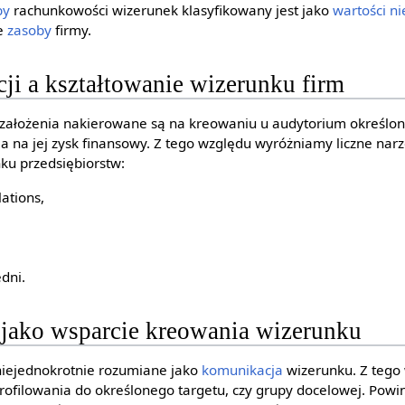
by
rachunkowości wizerunek klasyfikowany jest jako
wartości n
ne
zasoby
firmy.
ji a kształtowanie wizerunku firm
założenia nakierowane są na kreowaniu u audytorium określon
ia na jej zysk finansowy. Z tego względu wyróżniamy liczne nar
u przedsiębiorstw:
lations,
dni.
 jako wsparcie kreowania wizerunku
 niejednokrotnie rozumiane jako
komunikacja
wizerunku. Z tego
filowania do określonego targetu, czy grupy docelowej. Powin