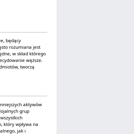
ie, będący
sto rozumiana jest
ędne, w skład którego
 zdecydowanie węższe.
odmiotów, tworzą
enniejszych aktywów
lojalnych grup
 wszystkich
, który wpływa na
lnego, jak i