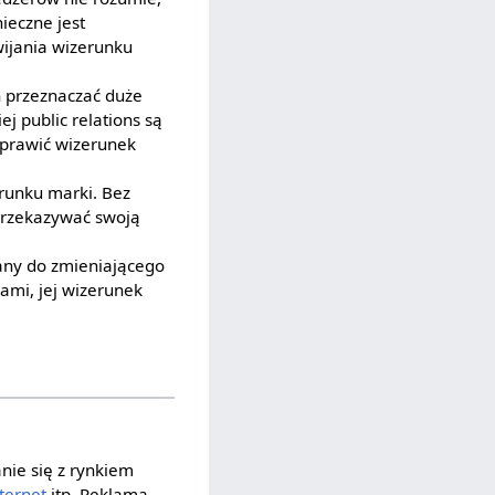
ieczne jest
wijania wizerunku
h przeznaczać duże
j public relations są
oprawić wizerunek
erunku marki. Bez
 przekazywać swoją
any do zmieniającego
dami, jej wizerunek
nie się z rynkiem
ternet
itp. Reklama