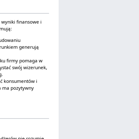
wyniki finansowe i
mują:
budowaniu
erunkiem generują
nku firmy pomaga w
stać swój wizerunek,
g.
ść konsumentów i
óra ma pozytywny
edżerów nie rozumie,