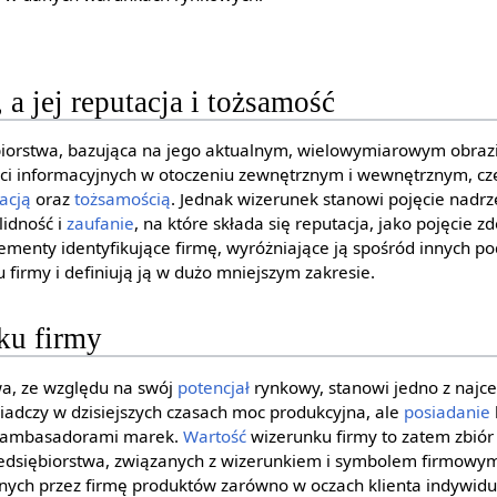
 a jej reputacja i tożsamość
biorstwa, bazująca na jego aktualnym, wielowymiarowym obraz
ci informacyjnych w otoczeniu zewnętrznym i wewnętrznym, czę
acją
oraz
tożsamością
. Jednak wizerunek stanowi pojęcie nadrz
olidność i
zaufanie
, na które składa się reputacja, jako pojęcie
ementy identyfikujące firmę, wyróżniające ją spośród innych p
firmy i definiują ją w dużo mniejszym zakresie.
ku firmy
wa, ze względu na swój
potencjał
rynkowy, stanowi jedno z najc
świadczy w dzisiejszych czasach moc produkcyjna, ale
posiadanie
h ambasadorami marek.
Wartość
wizerunku firmy to zatem zbiór
edsiębiorstwa, związanych z wizerunkiem i symbolem firmowym
ych przez firmę produktów zarówno w oczach klienta indywidua