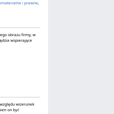
iematerialne i prawne
,
ego obrazu firmy, w
zędzia wspierające
 względu wizerunek
ien on być