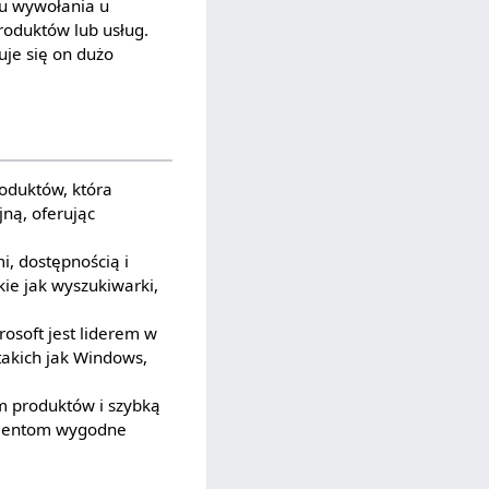
lu wywołania u
roduktów lub usług.
uje się on dużo
roduktów, która
ną, oferując
i, dostępnością i
akie jak wyszukiwarki,
osoft jest liderem w
akich jak Windows,
m produktów i szybką
umentom wygodne