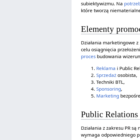
subiektywizmu. Na
potrze
które tworzą niematerial
Elementy promoc
Działania marketingowe z 
celu osiągnięcia przełożen
proces
budowania wizerunk
Reklama
i Public Re
Sprzedaż
osobista,
Techniki BTL,
Sponsoring
,
Marketing
bezpośre
Public Relations
Działania z zakresu PR są
wymaga odpowiedniego pro