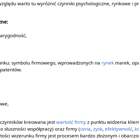
 względu warto tu wyróżnić czynniki psychologiczne, rynkowe i 
zne:
iarygodność,
,
unku: symbolu firmowego, wprowadzonych na
rynek
marek, op
, patentów.
owe,
 czynników kreowana jest
wartość firmy
z punktu widzenia klien
 słuszności współpracy) oraz firmy (
cena
,
zysk
,
efektywność
,
k
tości wizerunku firmy jest procesem bardzo złożonym i obarcz