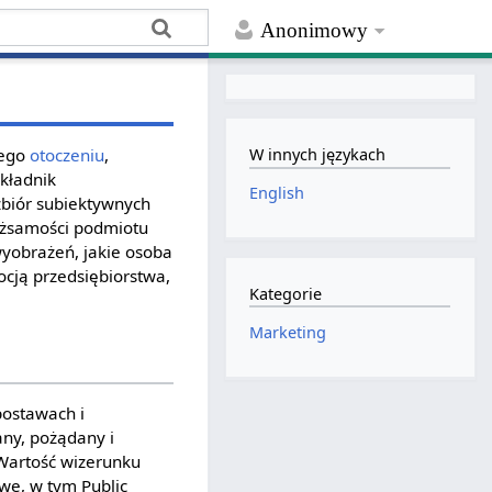
Anonimowy
jego
otoczeniu
,
W innych językach
składnik
English
zbiór subiektywnych
tożsamości podmiotu
yobrażeń, jakie osoba
cją przedsiębiorstwa,
Kategorie
Marketing
postawach i
any, pożądany i
. Wartość wizerunku
we, w tym Public