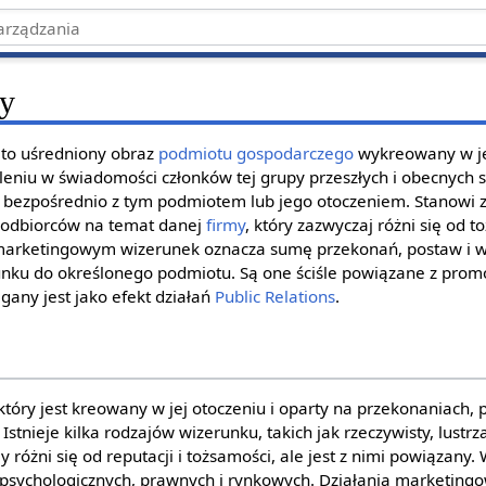
my
 to uśredniony obraz
podmiotu gospodarczego
wykreowany w 
leniu w świadomości członków tej grupy przeszłych i obecnych 
h bezpośrednio z tym podmiotem lub jego otoczeniem. Stanowi 
 odbiorców na temat danej
firmy
, który zazwyczaj różni się od 
marketingowym wizerunek oznacza sumę przekonań, postaw i w
nku do określonego podmiotu. Są one ściśle powiązane z promo
gany jest jako efekt działań
Public Relations
.
który jest kreowany w jej otoczeniu i oparty na przekonaniach, 
stnieje kilka rodzajów wizerunku, takich jak rzeczywisty, lustrz
 różni się od reputacji i tożsamości, ale jest z nimi powiązany
 psychologicznych, prawnych i rynkowych. Działania marketingo