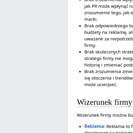
jak PR może wpłynąć n
zrozumienie tego, jak 
marki.
Brak odpowiedniego bud
budżety na reklamę, ale
uważane za niepotrze
firmy.
Brak skutecznych strat
strategii firmy nie mo
historię i zmieniać po
Brak zrozumienia zmie
się otoczenia i trendów
może ucierpieć.
Wizerunek firmy 
Wizerunek firmy można bu
Reklama
: Reklama to 
docelowym za pośredni