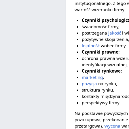
instytucjonalnego. Z tego
wartość wizerunku firmy:
Czynniki psychologic
świadomość firmy,
postrzegana
jakość
i w
pozytywne skojarzenia
lojalność
wobec firmy.
Czynniki prawne:
ochrona prawna wizer
identyfikacji wizualnej
Czynniki rynkowe:
marketing
,
pozycja
na rynku,
struktura rynku,
kontakty międzynarod
perspektywy firmy.
Na podstawie powyższych
pozakupowa, przekonanie o
przetargowa).
Wycena
war