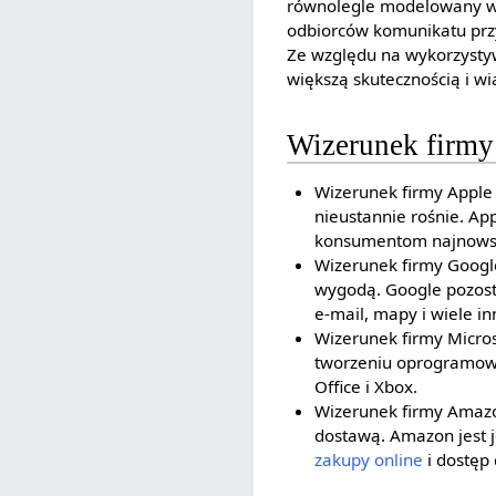
równolegle modelowany w z
odbiorców komunikatu przy
Ze względu na wykorzystywa
większą skutecznością i w
Wizerunek firmy
Wizerunek firmy Apple 
nieustannie rośnie. Ap
konsumentom najnowsz
Wizerunek firmy Google
wygodą. Google pozost
e-mail, mapy i wiele in
Wizerunek firmy Micros
tworzeniu oprogramowa
Office i Xbox.
Wizerunek firmy Amazo
dostawą. Amazon jest 
zakupy online
i dostęp