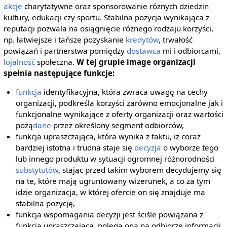
akcje
charytatywne oraz sponsorowanie różnych dziedzin
kultury, edukacji czy sportu. Stabilna pozycja wynikająca z
reputacji pozwala na osiągnięcie różnego rodzaju korzyści,
np. łatwiejsze i tańsze pozyskanie
kredytów
, trwałość
powiązań i partnerstwa pomiędzy
dostawca
mi i odbiorcami,
lojalność
społeczna.
W tej grupie image organizacji
spełnia następujące funkcje:
funkcja
identyfikacyjna, która zwraca uwagę na cechy
organizacji, podkreśla korzyści zarówno emocjonalne jak i
funkcjonalne wynikające z oferty organizacji oraz wartości
pożą
dane
przez określony segment odbiorców,
funkcja upraszczająca, która wynika z faktu, iż coraz
bardziej istotna i trudna staje się
decyzja
o wyborze tego
lub innego produktu w sytuacji ogromnej różnorodności
substytutów
, stając przed takim wyborem decydujemy się
na te, które mają ugruntowany wizerunek, a co za tym
idzie organizacja, w której ofercie on się znajduje ma
stabilna pozycję,
funkcja wspomagania decyzji jest ściśle powiązana z
funkcją upraszczającą, polega ona na odbiorze informacji