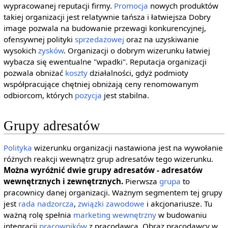
wypracowanej reputacji firmy.
Promocja
nowych produktów
takiej organizacji jest relatywnie tańsza i łatwiejsza Dobry
image pozwala na budowanie przewagi konkurencyjnej,
ofensywnej polityki
sprzedażowej
oraz na uzyskiwanie
wysokich
zysków
. Organizacji o dobrym wizerunku łatwiej
wybacza się ewentualne "wpadki". Reputacja organizacji
pozwala obniżać
koszty
działalności, gdyż podmioty
współpracujące chętniej obniżają ceny renomowanym
odbiorcom, których
pozycja
jest stabilna.
Grupy adresatów
Polityka
wizerunku organizacji nastawiona jest na wywołanie
różnych reakcji wewnątrz grup adresatów tego wizerunku.
Można wyróżnić dwie grupy adresatów - adresatów
wewnętrznych i zewnętrznych.
Pierwsza
grupa
to
pracownicy danej organizacji. Ważnym segmentem tej grupy
jest
rada nadzorcza
,
związki zawodowe
i akcjonariusze. Tu
ważną rolę spełnia
marketing wewnętrzny
w budowaniu
integracji
pracowników
z pracodawcą. Obraz pracodawcy w