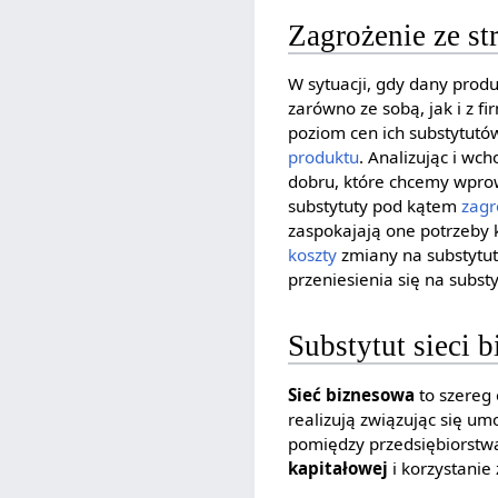
Zagrożenie ze st
W sytuacji, gdy dany produ
zarówno ze sobą, jak i z 
poziom cen ich substytutó
produktu
. Analizując i wc
dobru, które chcemy wprow
substytuty pod kątem
zagr
zaspokajają one potrzeby 
koszty
zmiany na substytut
przeniesienia się na subst
Substytut sieci 
Sieć biznesowa
to szereg 
realizują związując się um
pomiędzy przedsiębiorstwa
kapitałowej
i korzystanie