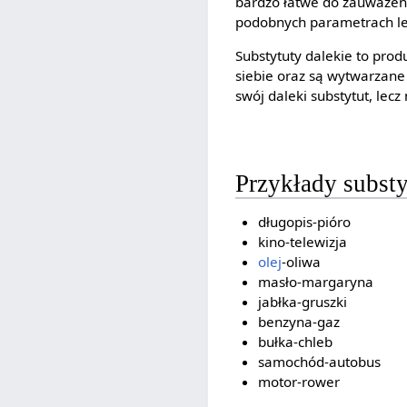
bardzo łatwe do zauważen
podobnych parametrach le
Substytuty dalekie to prod
siebie oraz są wytwarzane
swój daleki substytut, lecz
Przykłady subst
długopis-pióro
kino-telewizja
olej
-oliwa
masło-margaryna
jabłka-gruszki
benzyna-gaz
bułka-chleb
samochód-autobus
motor-rower