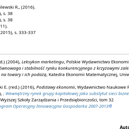
lewski R., (2016).
, s. 38
, s. 38
11).
015), s. 333-337
ed.) (2004),
Leksykon marketingu
, Polskie Wydawnictwo Ekonom
ównowaga i stabilność rynku konkurencyjnego z krzyżowymi zal
na towary i ich podażą
, Katedra Ekonomii Matematycznej, Uni
i E. (red.) (2016),
Podstawy ekonomii
, Wydawnictwo Naukowe 
),
; Wewnętrzny rynek grupy kapitałowej jako substytut sieci biz
yższej Szkoły Zarządzania i Przedsiębiorczości, tom 32
ogram Operacyjny Innowacyjna Gospodarka 2007-2013
Auto