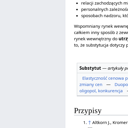
relacji zachodzących m
personalnych zależnośc
sposobach nadzoru, któ
Wspomniany rynek wewnętrz
całkiem inny sposób z zew
rynek wewnętrzny do
utrz
to, że substytucja dotyczy
Substytut
—
artykuły 
Elastyczność cenowa 
zmiany cen
—
Duopol
oligopol, konkurencja
Przypisy
↑
Altkorn J., Kromer