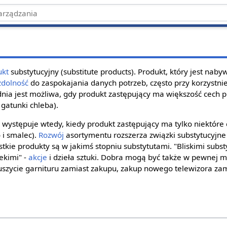
ukt
substytucyjny (substitute products). Produkt, który jest nab
zdolność
do zaspokajania danych potrzeb, często przy korzystni
ia jest możliwa, gdy produkt zastępujący ma większość cech 
gatunki chleba).
występuje wtedy, kiedy produkt zastępujący ma tylko niektóre
 i smalec).
Rozwój
asortymentu rozszerza związki substytucyjne
kie produkty są w jakimś stopniu substytutami. "Bliskimi subst
ekimi" -
akcje
i dzieła sztuki. Dobra mogą być także w pewnej 
 uszycie garnituru zamiast zakupu, zakup nowego telewizora za