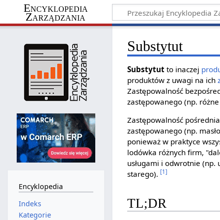
Encyklopedia
Zarządzania
Substytut
Substytut
to inaczej
prod
produktów z uwagi na ich
Zastępowalność bezpośredn
zastępowanego (np. różne 
Zastępowalność pośrednia 
zastępowanego (np. masło
ponieważ w praktyce wszyst
lodówka różnych firm, "dal
usługami i odwrotnie (np.
[1]
starego).
Encyklopedia
TL;DR
Indeks
Kategorie