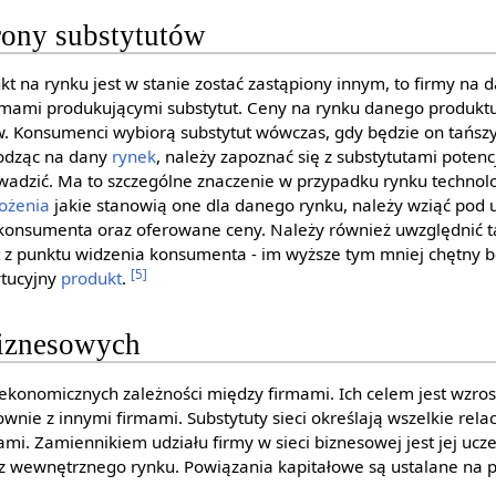
rony substytutów
kt na rynku jest w stanie zostać zastąpiony innym, to firmy na
firmami produkującymi substytut. Ceny na rynku danego produkt
w. Konsumenci wybiorą substytut wówczas, gdy będzie on tańsz
hodząc na dany
rynek
, należy zapoznać się z substytutami poten
adzić. Ma to szczególne znaczenie w przypadku rynku technolo
ożenia
jakie stanowią one dla danego rynku, należy wziąć pod
konsumenta oraz oferowane ceny. Należy również uwzględnić ta
 z punktu widzenia konsumenta - im wyższe tym mniej chętny b
[5]
ytucyjny
produkt
.
biznesowych
ekonomicznych zależności między firmami. Ich celem jest wzros
ownie z innymi firmami. Substytuty sieci określają wszelkie rela
mi. Zamiennikiem udziału firmy w sieci biznesowej jest jej ucz
 z wewnętrznego rynku. Powiązania kapitałowe są ustalane na 