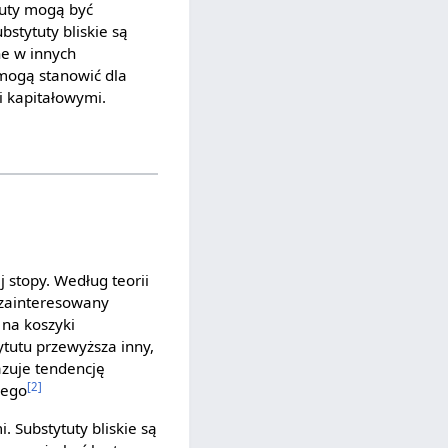
tuty mogą być
bstytuty bliskie są
ne w innych
 mogą stanowić dla
i kapitałowymi.
 stopy. Według teorii
 zainteresowany
 na koszyki
tutu przewyższa inny,
zuje tendencję
[2]
zego
 Substytuty bliskie są