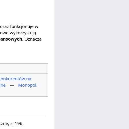
oraz funkcjonuje w
łowe wykorzystują
inansowych
. Oznacza
konkurentów na
lne
—
Monopol,
zne, s. 196,