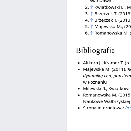
Warszawa.
↑
Kwiatkowski E., Mi
↑
Brzęczek T. (2013)
↑
Brzęczek T. (2013)
↑
Majewska M., (20
↑
Romanowska M. (2
Bibliografia
Altkorn J., Kramer T. (r
Majewska M. (2011),
R
dynamiką cen, popytem 
w Poznaniu
Milewski R., Kwiatkowsk
Romanowska M. (2015
Naukowe Wałbrzyskiej W
Strona internetowa:
Pr