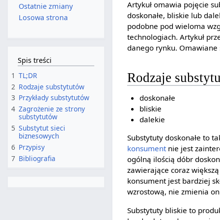
Artykuł omawia pojęcie su
Ostatnie zmiany
doskonałe, bliskie lub dal
Losowa strona
podobne pod wieloma wzglę
technologiach. Artykuł pr
danego rynku. Omawiane są
Spis treści
Rodzaje substyt
1
TL;DR
2
Rodzaje substytutów
doskonałe
3
Przykłady substytutów
bliskie
4
Zagrożenie ze strony
substytutów
dalekie
5
Substytut sieci
biznesowych
Substytuty doskonałe to ta
6
Przypisy
konsument
nie jest zaint
7
Bibliografia
ogólną ilością dóbr dosko
zawierające coraz większą
konsument jest bardziej s
wzrostową, nie zmienia on
Substytuty bliskie to produ