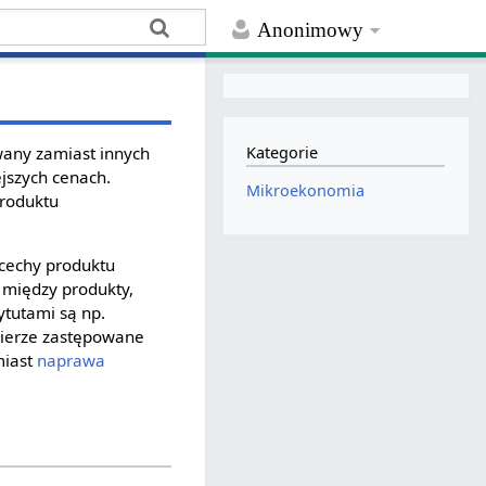
Anonimowy
ywany zamiast innych
Kategorie
ejszych cenach.
Mikroekonomia
produktu
 cechy produktu
 między produkty,
ytutami są np.
mierze zastępowane
miast
naprawa