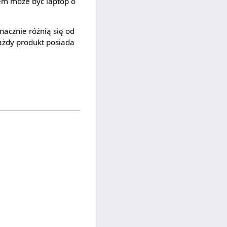
em może być laptop o
nacznie różnią się od
ażdy produkt posiada