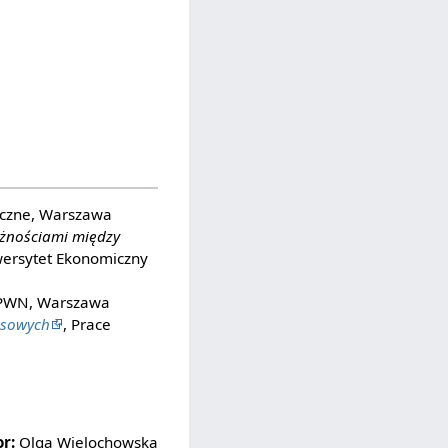
iczne, Warszawa
eżnościami między
wersytet Ekonomiczny
PWN, Warszawa
nesowych
, Prace
r:
Olga Wielochowska