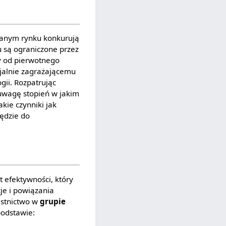
 danym rynku konkurują
u są ograniczone przez
y od pierwotnego
cjalnie zagrażającemu
gii. Rozpatrując
 uwagę stopień w jakim
kie czynniki jak
ędzie do
t efektywności, który
cje i powiązania
estnictwo w
grupie
podstawie: