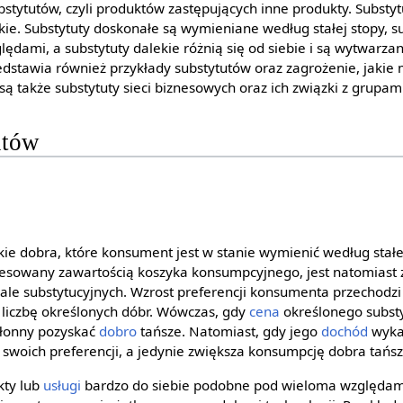
bstytutów, czyli produktów zastępujących inne produkty. Substy
ekie. Substytuty doskonałe są wymieniane według stałej stopy, su
dami, a substytuty dalekie różnią się od siebie i są wytwarza
zedstawia również przykłady substytutów oraz zagrożenie, jakie
 także substytuty sieci biznesowych oraz ich związki z grupam
utów
kie dobra, które konsument jest w stanie wymienić według stałej
eresowany zawartością koszyka konsumpcyjnego, jest natomiast
nale substytucyjnych. Wzrost preferencji konsumenta przechodzi
 liczbę określonych dóbr. Wówczas, gdy
cena
określonego substy
kłonny pozyskać
dobro
tańsze. Natomiast, gdy jego
dochód
wyka
 swoich preferencji, a jedynie zwiększa konsumpcję dobra tańs
kty lub
usługi
bardzo do siebie podobne pod wieloma względami.