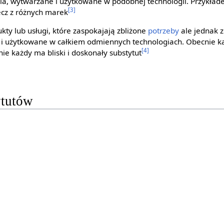
ia, wytwarzane i użytkowane w podobnej technologii. Przykład
[3]
cz z różnych marek
ukty lub usługi, które zaspokajają zbliżone
potrzeby
ale jednak z
 i użytkowane w całkiem odmiennych technologiach. Obecnie k
[4]
 nie każdy ma bliski i doskonały substytut
ytutów