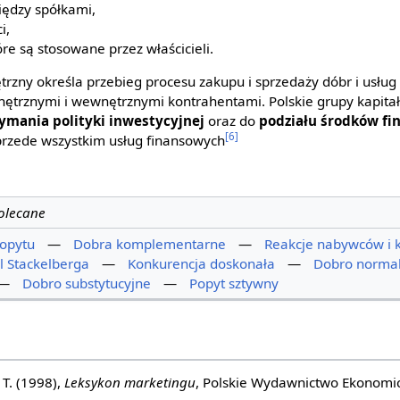
iędzy spółkami,
i,
re są stosowane przez właścicieli.
ny określa przebieg procesu zakupu i sprzedaży dóbr i usług 
nętrznymi i wewnętrznymi kontrahentami. Polskie grupy kapita
ymania polityki inwestycyjnej
oraz do
podziału środków f
[6]
 przede wszystkim usług finansowych
polecane
popytu
—
Dobra komplementarne
—
Reakcje nabywców i 
 Stackelberga
—
Konkurencja doskonała
—
Dobro norma
—
Dobro substytucyjne
—
Popyt sztywny
 T. (1998),
Leksykon marketingu
, Polskie Wydawnictwo Ekonomic