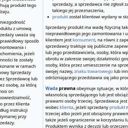
sprzedaży, a sprzedawca nie zgłosił z
chują produkt tego
takiego jej przeznaczenia,
zaju.
produkt
został klientowi wydany w st
 niezgodność
Sprzedany produkt ma wadę fizyczną tak
oduktu z umową
nieprawidłowego jego zamontowania i ur
rzedaży uważa się
klientem jest
konsument
, na równi z za
eprawidłowy sposób
sprzedawcy traktuje się publiczne zape
montowania i
lub jego przedstawiciela, osoby, która 
chomienia, jeżeli
obrotu w zakresie swojej działalności go
nności te zostały
osoby, która przez umieszczenie na spr
konane w ramach
swojej nazwy,
znaku towarowego
lub in
owy Sprzedaży
odróżniającego przedstawia się jako pro
zez Sprzedawcę lub
ez osobę, za którą
Wada
prawna
obejmuje sytuacje, w któ
nosi on
własnością sprzedającego lub jest obci
powiedzialność,
prawami osoby trzeciej. Sprzedawca jes
o przez Klienta
wobec
klienta
, jeżeli sprzedany
produkt
n
ług instrukcji
trzeciej albo jeżeli jest obciążony prawem
rzymanej przy
także jeżeli ograniczenie w korzystaniu 
rzedaży.
Produktem wynika z decyzji lub orzecze