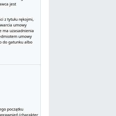
awca jest
.
i z tytułu rękojmi,
zawarcia umowy
ie ma uzasadnienia
rzedmiotem umowy
o do gatunku albo
ego początku
 uprawnień (charakter