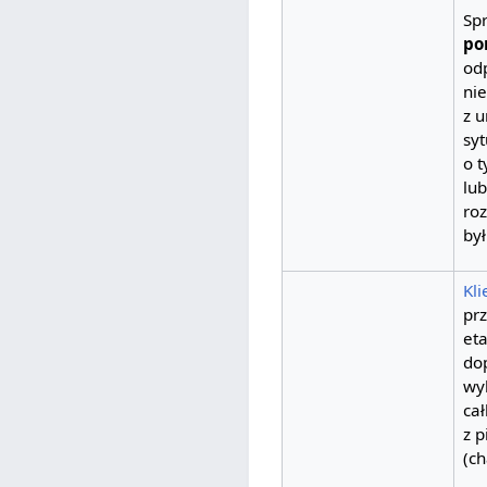
Sp
po
od
ni
z 
syt
o 
lub
ro
był
Kli
prz
et
do
wy
ca
z 
(c