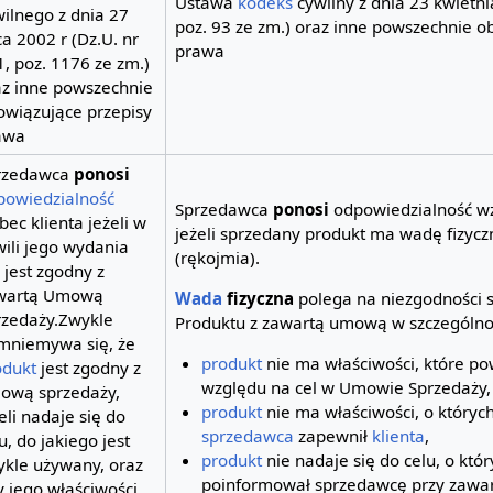
Ustawa
kodeks
cywilny z dnia 23 kwietnia
ilnego z dnia 27
poz. 93 ze zm.) oraz inne powszechnie o
ca 2002 r (Dz.U. nr
prawa
, poz. 1176 ze zm.)
az inne powszechnie
owiązujące przepisy
awa
rzedawca
ponosi
powiedzialność
Sprzedawca
ponosi
odpowiedzialność wz
ec klienta jeżeli w
jeżeli sprzedany produkt ma wadę fizyc
ili jego wydania
(rękojmia).
 jest zgodny z
wartą Umową
Wada
fizyczna
polega na niezgodności 
rzedaży.Zwykle
Produktu z zawartą umową w szczególnoś
mniemywa się, że
produkt
nie ma właściwości, które po
odukt
jest zgodny z
względu na cel w Umowie Sprzedaży,
ową sprzedaży,
produkt
nie ma właściwości, o których
eli nadaje się do
sprzedawca
zapewnił
klienta
,
u, do jakiego jest
produkt
nie nadaje się do celu, o kt
ykle używany, oraz
poinformował sprzedawcę przy zawa
y jego właściwości