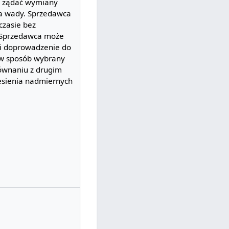
e żądać wymiany
ia wady. Sprzedawca
czasie bez
 Sprzedawca może
li doprowadzenie do
 w sposób wybrany
równaniu z drugim
sienia nadmiernych