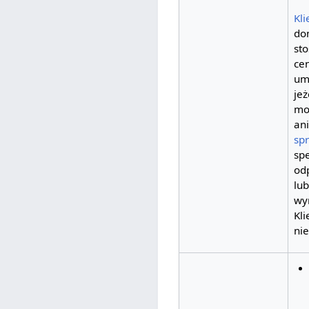
Kli
do
st
cen
um
jeż
mo
an
sp
sp
od
lu
wy
Kli
ni