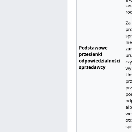
ce
rod
Za
pr
sp
ni
Podstawowe
za
przesłanki
uru
odpowiedzialności
czy
sprzedawcy
wy
Um
pr
prz
po
od
alb
wed
ot
sp