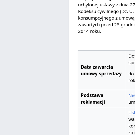
uchylonej ustawy z dnia 2
Kodeksu cywilnego (Dz. U. 
konsumpcyjnego z umową. 
zawartych przed 25 grudni
2014 roku.
Do
sp
Data zawarcia
umowy sprzedaży
do
ro
Podstawa
Ni
reklamacji
um
Us
wa
ko
zm