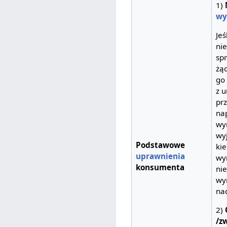
1)
wy
Jeś
ni
sp
żą
go
z 
pr
na
wy
wyj
Podstawowe
ki
uprawnienia
wy
konsumenta
ni
wy
na
2)
/z