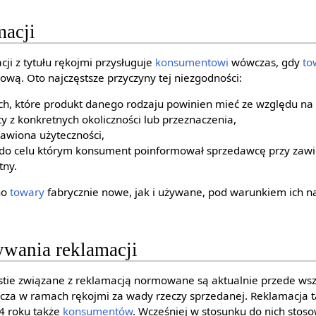
macji
ji z tytułu rękojmi przysługuje
konsumentowi
wówczas, gdy
to
ową. Oto najczęstsze przyczyny tej niezgodności:
ch, które produkt danego rodzaju powinien mieć ze względu na 
 z konkretnych okoliczności lub przeznaczenia,
bawiona użyteczności,
 do celu którym konsument poinformował sprzedawcę przy zaw
tny.
no
towary
fabrycznie nowe, jak i używane, pod warunkiem ich n
ywania reklamacji
stie związane z reklamacją normowane są aktualnie przede wsz
zcza w ramach rękojmi za wady rzeczy sprzedanej. Reklamacja
4 roku także
konsumentów
. Wcześniej w stosunku do nich stos