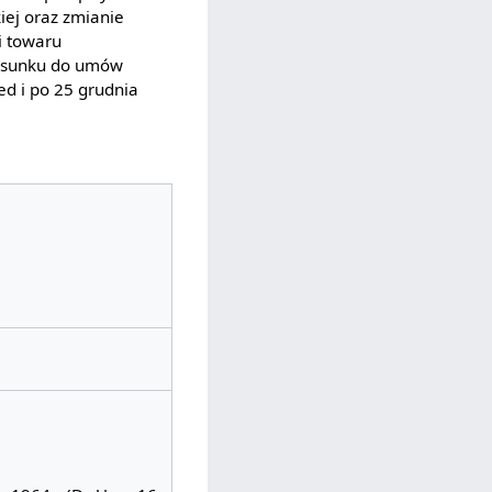
iej oraz zmianie
i towaru
tosunku do umów
ed i po 25 grudnia