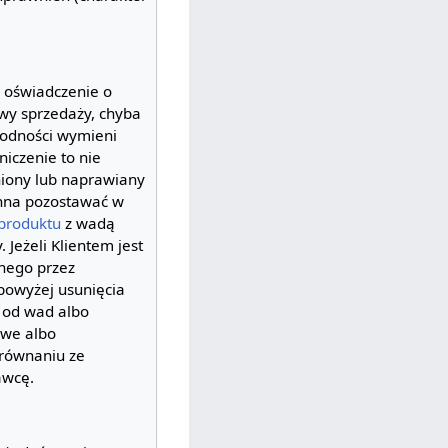
 oświadczenie o
wy sprzedaży, chyba
godności wymieni
iczenie to nie
niony lub naprawiany
na pozostawać w
produktu
z wadą
 Jeżeli Klientem jest
nego przez
powyżej usunięcia
 od wad albo
iwe albo
równaniu ze
awcę.