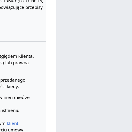
 1964 r (Dz.U. nr 16,
bowiązujące przepisy
ględem Klienta,
zną lub prawną
sprzedanego
ci kiedy:
winien mieć ze
 istnieniu
órym
klient
rciu umowy