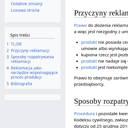
Ostatnie zmiany
Losowa strona
Przyczyny rekla
Prawo
do złożenia reklamac
a więc jest niezgodny z um
Spis treści
produkt
nie posiada ce
1
TL;DR
umowie albo wynikający
2
Przyczyny reklamacji
kupiona rzecz jest poz
3
Sposoby rozpatrywania
produkt
nie nadaje się
reklamacji
produkt
jest niekomple
4
Reklamacja jako
narzędzie wspomagające
proces produkcji
Prawo to obejmuje zarów
5
Bibliografia
przedsiębiorcy.
Sposoby rozpatr
Procedura
i pozostałe kwe
Kodeksu cywilnego, zwłas
dotyczy od 25 grudnia 201