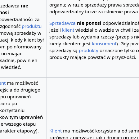
organu; w razie sprzedaży prawa sprzed
rzedawca
nie
odpowiedzialny także za istnienie prawa
nosi
powiedzialności za
Sprzedawca
nie ponosi
odpowiedzialnośc
ezgodność
produktu
jeżeli
klient
wiedział o wadzie w chwili 
umową sprzedaży w
sprzedaży lub wydania rzeczy (przepis n
uacji kiedy klient był
kiedy klientem jest
konsument
). Gdy p
tym poinformowany
sprzedaży są
produkty
oznaczone tylko c
 oceniając
produkty mające powstać w przyszłości.
zsądnie, powinien
 wiedzieć.
ent
ma możliwość
ejścia do drugiego
apu uprawnień
piero po
korzystaniu
łkowitym uprawnień
pierwszego etapu
harakter etapowy).
Klient
ma możliwość korzystania od sam
zarówno z pierwszej, jak i drugiej grupy