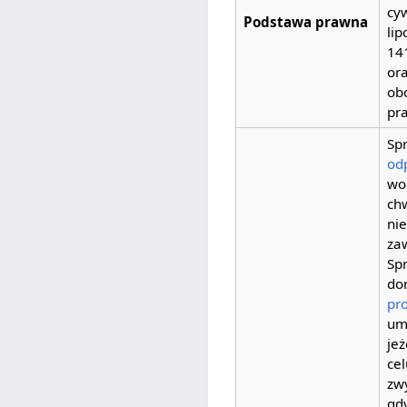
cyw
Podstawa prawna
lip
141
or
ob
pr
Sp
od
wob
chw
nie
za
Sp
do
pr
um
jeż
cel
zw
gd