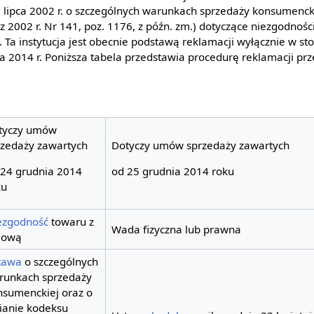
7 lipca 2002 r. o szczególnych warunkach sprzedaży konsumenck
z 2002 r. Nr 141, poz. 1176, z późn. zm.) dotyczące niezgodnośc
Ta instytucja jest obecnie podstawą reklamacji wyłącznie w s
a 2014 r. Poniższa tabela przedstawia procedurę reklamacji prz
tyczy umów
rzedaży zawartych
Dotyczy umów sprzedaży zawartych
 24 grudnia 2014
od 25 grudnia 2014 roku
ku
ezgodność
towaru z
Wada fizyczna lub prawna
ową
tawa
o szczególnych
runkach sprzedaży
nsumenckiej oraz o
ianie kodeksu