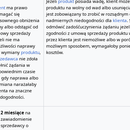
Jeżeli
produkt
posiada wadę, klient moż
ent
ma prawo
produktu na wolny od wad albo usunięc
magać się
jest zobowiązany to zrobić w rozsądnym 
osownego obniżenia
nadmiernych niedogodności dla
klienta
.
y albo odstąpić od
odmówić zadośćuczynienia żądaniu jeże
owy sprzedaży
zgodności z umową sprzedaży produktu
eli nie ma
przez klienta jest niemożliwe albo w po
żliwości naprawy
możliwym sposobem, wymagałoby ponie
i wymiany
produktu
,
kosztów.
rzedawca
nie zdoła
ełnić żądania w
powiednim czasie
b gdy naprawa albo
miana narażałaby
enta na znaczne
edogodności.
2 miesiące
na
zawiadomienie
sprzedawcy o