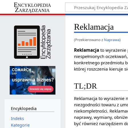
Encyklopedia
Zarządzania
Reklamacja
(Przekierowano z
Naprawa
)
Reklamacja
to wyrażenie
niespełnionych oczekiwań,
konkretnego przedmiotu 
której roszczenia kieruje 
TL;DR
Reklamacja to wyrażenie n
niezgodności towaru z umo
Encyklopedia
niekompletności. Reklama
naprawy, wymiany, obniże
Indeks
być również narzędziem do
Kategorie