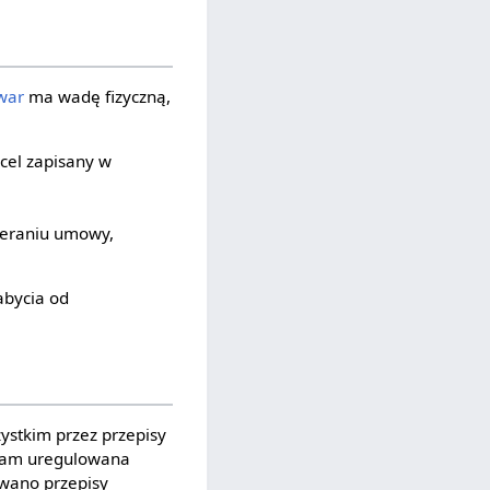
war
ma wadę fizyczną,
cel zapisany w
ieraniu umowy,
abycia od
ystkim przez przepisy
 tam uregulowana
owano przepisy