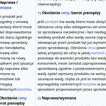
Naprawa /
równorzędny).
miana
1)
Obniżenie
ceny
/zwrot pieniędzy
li produkt jest
ezgodny z umową
Jeśli
produkt
ma wadę klient może złożyć
rzedaży klient może
obniżeniu ceny albo odstąpieniu od umo
dać doprowadzenia
że sprzedawca niezwłocznie i bez niedo
 do stanu zgodnego
wadliwy produkt albo wadę usunie (ogran
umową sprzedaży
obowiązuje jeżeli produkt był już wymie
zez nieodpłatną
przez sprzedawcę). Obniżona
cena
powin
prawę albo
takiej proporcji do ceny w jakiej
wartość
mianę na nowy,
pozostaje do wartości produktu bez wady.
ątkiem jest sytuacja
konsument, może zamiast zaproponowa
edy naprawa albo
sprzedawcę zgodnie z postanowieniami 
miana są
wady żądać wymiany produktu na wolny
emożliwe lub
usunięcia wady, chyba że jest to niemożl
magają
wymagałoby nadmiernych
kosztów
w po
dmiernych
kosztów
.
sposobem proponowanym przez sprzed
Obniżenie
ceny
2)
Naprawa/wymiana
wrot pieniędzy