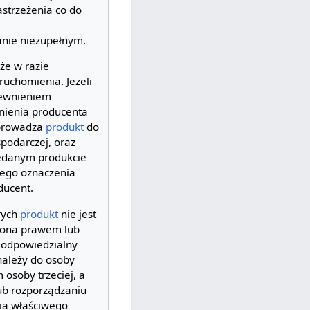
astrzeżenia co do
anie niezupełnym.
że w razie
uchomienia. Jeżeli
pewnieniem
wnienia producenta
wprowadza
produkt
do
spodarczej, oraz
zedanym produkcie
nego oznaczenia
ducent.
rych
produkt
nie jest
ążona prawem lub
t odpowiedzialny
ależy do osoby
 osoby trzeciej, a
lub rozporządzaniu
nia właściwego