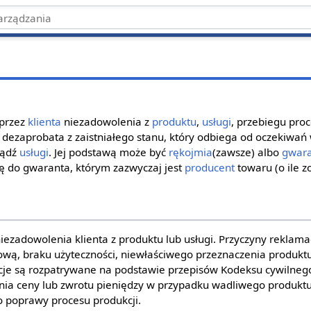
 przez
klienta
niezadowolenia z
produktu
,
usługi
, przebiegu pro
 dezaprobata z zaistniałego stanu, który odbiega od oczekiwań
bądź
usługi
. Jej podstawą może być
rękojmia
(zawsze) albo
gwara
się do gwaranta, którym zazwyczaj jest
producent
towaru (o ile z
iezadowolenia klienta z produktu lub usługi. Przyczyny reklama
wą, braku użyteczności, niewłaściwego przeznaczenia produktu
cje są rozpatrywane na podstawie przepisów Kodeksu cywilnego
nia ceny lub zwrotu pieniędzy w przypadku wadliwego produkt
 poprawy procesu produkcji.