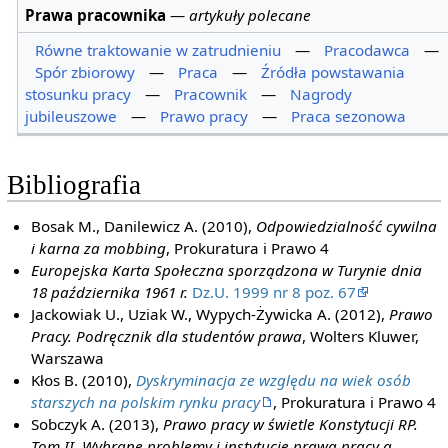
Prawa pracownika
—
artykuły polecane
Równe traktowanie w zatrudnieniu
—
Pracodawca
—
Spór zbiorowy
—
Praca
—
Źródła powstawania
stosunku pracy
—
Pracownik
—
Nagrody
jubileuszowe
—
Prawo pracy
—
Praca sezonowa
Bibliografia
Bosak M., Danilewicz A. (2010),
Odpowiedzialność cywilna
i karna za mobbing
, Prokuratura i Prawo 4
Europejska Karta Społeczna sporządzona w Turynie dnia
18 października 1961 r.
Dz.U. 1999 nr 8 poz. 67
Jackowiak U., Uziak W., Wypych-Żywicka A. (2012),
Prawo
Pracy. Podręcznik dla studentów prawa
, Wolters Kluwer,
Warszawa
Kłos B. (2010),
Dyskryminacja ze względu na wiek osób
starszych na polskim rynku pracy
, Prokuratura i Prawo 4
Sobczyk A. (2013),
Prawo pracy w świetle Konstytucji RP.
Tom II. Wybrane problemy i instytucje prawa pracy a