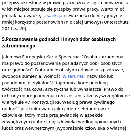
przepisy określone w prawie pracy uznaje się za nieważne, a
w ich miejsce stosuje się przepisy prawa pracy. Warto mieć
jednak na uwadze, iż
sankcja
nieważności dotyczy jedynie
mniej korzystne postanowień (nie całej umowy) (Unterschutz
2011, s. 20).
5.Poszanowania godności i innych dóbr osobistych
zatrudnionego
Jak mówi Europejska Karta Społeczna: "Osoba zatrudniona
ma prawo do poszanowania posiadanych dóbr osobistych
oraz godności". Dobrami osobistymi człowieka są: zdrowie,
swoboda sumienia, wolność,
wizerunek
, nazwisko lub
pseudonim, nietykalność, tajemnica korespondencji,
twórczość naukowa, artystyczna lub wynalazcza. Prawo do
ochrony dobrego imienia i czci zostało także wyszczególnione
w artykule 47 Konstytucji RP. Według prawa cywilnego
godność jest traktowana jako jeden z elementów czci
człowieka, który może przejawiać się w aspekcie
zewnętrznym (dobre imię człowieka według opinii innych
ludzi) oraz wewnętrznym (wyobrażenie człowieka o własnej