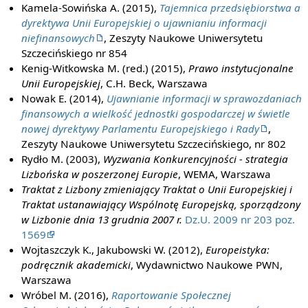
Kamela-Sowińska A. (2015),
Tajemnica przedsiębiorstwa a
dyrektywa Unii Europejskiej o ujawnianiu informacji
niefinansowych
, Zeszyty Naukowe Uniwersytetu
Szczecińskiego nr 854
Kenig-Witkowska M. (red.) (2015),
Prawo instytucjonalne
Unii Europejskiej
, C.H. Beck, Warszawa
Nowak E. (2014),
Ujawnianie informacji w sprawozdaniach
finansowych a wielkość jednostki gospodarczej w świetle
nowej dyrektywy Parlamentu Europejskiego i Rady
,
Zeszyty Naukowe Uniwersytetu Szczecińskiego, nr 802
Rydło M. (2003),
Wyzwania Konkurencyjności - strategia
Lizbońska w poszerzonej Europie
, WEMA, Warszawa
Traktat z Lizbony zmieniający Traktat o Unii Europejskiej i
Traktat ustanawiający Wspólnotę Europejską, sporządzony
w Lizbonie dnia 13 grudnia 2007 r.
Dz.U. 2009 nr 203 poz.
1569
Wojtaszczyk K., Jakubowski W. (2012),
Europeistyka:
podręcznik akademicki
, Wydawnictwo Naukowe PWN,
Warszawa
Wróbel M. (2016),
Raportowanie Społecznej