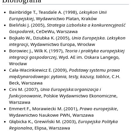
Bainbridge T., Teasdale A. (1998),
Leksykon Unii
Europejskiej
, Wydawnictwo Platan, Kraków
Bieliński J. (2005),
Strategia Lizbońska a konkurencyjność
Gospodarek
, CeDeWu, Warszawa
Bojkało W., Dziubka K. (2005),
Unia Europejska. Leksykon
integracji
, Wydawnictwo Europa, Wrocław
Borowiec J., Wilk K. (1997),
Teoria i praktyka europejskiej
integracji gospodarczej
, Wyd. AE im. Oskara Langego,
Wrocław
Cała-Wacinkiewicz E. (2009),
Podstawy systemu prawa
międzynarodowego: pytania, testy, kazusy, tablice
, C.H.
Beck, Warszawa
Cini M. (2007),
Unia Europejska:organizacja i
funkcjonowanie
, Polskie Wydawnictwo Ekonomiczne,
Warszawa
Emmert F., Morawiecki M. (2001),
Prawo europejskie
,
Wydawnictwo Naukowe PWN, Warszawa
Głąbicka K., Grewiński M. (2003),
Europejska Polityka
Regionalna
, Elipsa, Warszawa