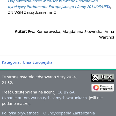
Odpowiedzialności w Polsce w świetle unormowań
dyrektywy Parlamentu Europejskiego i Rady 2014/95/UE
,
ZN WSH Zarządzanie, nr 2
Autor:
Ewa Komorowska, Magdalena Słowińska, Anna
Warchoł
Kategoria
:
Unia Europejska
Tę stronę ostatnio edytowano 5 sty 2024,
21:32.
Treść udostępniana na licencji
CC BY-SA
Uznanie autorstwa na tych samych warunkach
, jeśli nie
podano inaczej.
Polityka prywatności
O Encyklopedia Zarządzania