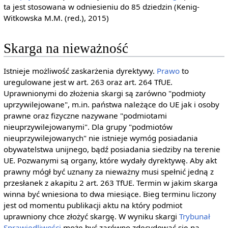
ta jest stosowana w odniesieniu do 85 dziedzin (Kenig-
Witkowska M.M. (red.), 2015)
Skarga na nieważność
Istnieje możliwość zaskarżenia dyrektywy.
Prawo
to
uregulowane jest w art. 263 oraz art. 264 TfUE.
Uprawnionymi do złożenia skargi są zarówno "podmioty
uprzywilejowane", m.in. państwa należące do UE jak i osoby
prawne oraz fizyczne nazywane "podmiotami
nieuprzywilejowanymi". Dla grupy "podmiotów
nieuprzywilejowanych" nie istnieje wymóg posiadania
obywatelstwa unijnego, bądź posiadania siedziby na terenie
UE. Pozwanymi są organy, które wydały dyrektywę. Aby akt
prawny mógł być uznany za nieważny musi spełnić jedną z
przesłanek z akapitu 2 art. 263 TfUE. Termin w jakim skarga
winna być wniesiona to dwa miesiące. Bieg terminu liczony
jest od momentu publikacji aktu na który podmiot
uprawniony chce złożyć skargę. W wyniku skargi
Trybunał
Sprawiedliwości
może być zarówno zdecydować się na