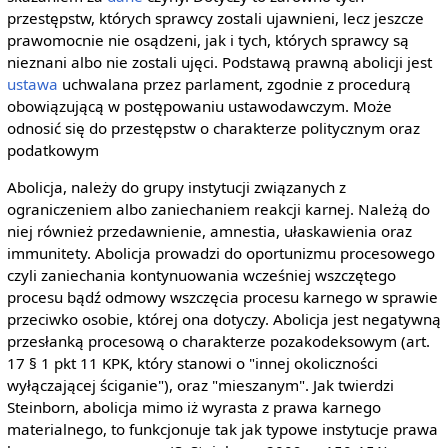
przestępstw, których sprawcy zostali ujawnieni, lecz jeszcze
prawomocnie nie osądzeni, jak i tych, których sprawcy są
nieznani albo nie zostali ujęci. Podstawą prawną abolicji jest
ustawa
uchwalana przez parlament, zgodnie z procedurą
obowiązującą w postępowaniu ustawodawczym. Może
odnosić się do przestępstw o charakterze politycznym oraz
podatkowym
Abolicja, należy do grupy instytucji związanych z
ograniczeniem albo zaniechaniem reakcji karnej. Należą do
niej również przedawnienie, amnestia, ułaskawienia oraz
immunitety. Abolicja prowadzi do oportunizmu procesowego
czyli zaniechania kontynuowania wcześniej wszczętego
procesu bądź odmowy wszczęcia procesu karnego w sprawie
przeciwko osobie, której ona dotyczy. Abolicja jest negatywną
przesłanką procesową o charakterze pozakodeksowym (art.
17 § 1 pkt 11 KPK, który stanowi o "innej okoliczności
wyłączającej ściganie"), oraz "mieszanym". Jak twierdzi
Steinborn, abolicja mimo iż wyrasta z prawa karnego
materialnego, to funkcjonuje tak jak typowe instytucje prawa