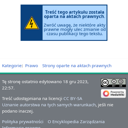
Treść tego artykułu została
oparta na aktach prawnych
.
Zwróć uwagę, że niektóre akty
prawne mogły ulec zmianie od
czasu publikacji tego tekstu.
Kategorie
:
Prawo
Strony oparte na aktach prawnych
Tę stronę ostatnio edytowano 18 gru 2023,
22:57.
Treść udostępniana na licencji
CC BY-SA
Uznanie autorstwa na tych samych warunkach
, jeśli nie
podano inaczej.
Polityka prywatności
O Encyklopedia Zarządzania
Informacje prawne