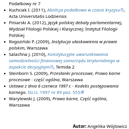
Podatkowy nr 7
Kuchciak I. (2011),
Abolicja podatkowa w czasie kryzysu
,
Acta Universitatis Lodziensis
Piniarski A. (2012),
Język polskiej debaty parlamentarnej
,
Wydział Filologii Polskiej i Klasycznej: Instytut Filologii
Polskiej
Rogoziński P. (2009),
Instytucja ułaskawienia w prawie
polskim
, Warszawa
Salachna J. (2010),
Konstytucyjne uwarunkowania
samodzielności finansowej samorządu terytorialnego w
aspekcie decyzyjnym
, Temida 2
Steinborn S. (2009),
Przesłanki procesowe, Prawo karne
procesowe - część ogólna
, Warszawa
Ustawa z dnia 6 czerwca 1997 r. - Kodeks postępowania
karnego.
Dz.U. 1997 nr 89 poz. 555
Warylewski J. (2009),
Prawo karne, Część ogólna
,
Warszawa
Autor:
Angelika Wójtowicz