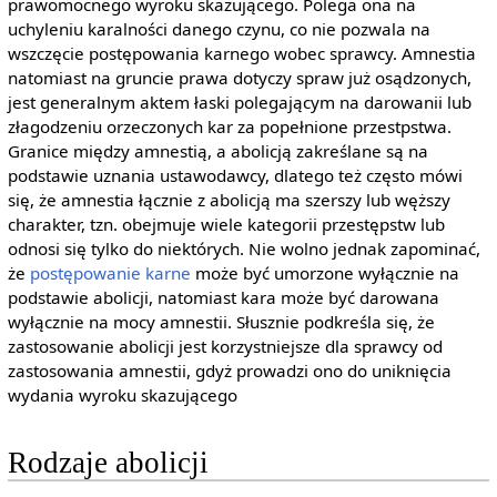
prawomocnego wyroku skazującego. Polega ona na
uchyleniu karalności danego czynu, co nie pozwala na
wszczęcie postępowania karnego wobec sprawcy. Amnestia
natomiast na gruncie prawa dotyczy spraw już osądzonych,
jest generalnym aktem łaski polegającym na darowanii lub
złagodzeniu orzeczonych kar za popełnione przestpstwa.
Granice między amnestią, a abolicją zakreślane są na
podstawie uznania ustawodawcy, dlatego też często mówi
się, że amnestia łącznie z abolicją ma szerszy lub węższy
charakter, tzn. obejmuje wiele kategorii przestępstw lub
odnosi się tylko do niektórych. Nie wolno jednak zapominać,
że
postępowanie karne
może być umorzone wyłącznie na
podstawie abolicji, natomiast kara może być darowana
wyłącznie na mocy amnestii. Słusznie podkreśla się, że
zastosowanie abolicji jest korzystniejsze dla sprawcy od
zastosowania amnestii, gdyż prowadzi ono do uniknięcia
wydania wyroku skazującego
Rodzaje abolicji