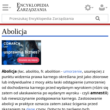
Encyklopedia
Zarządzania
Abolicja
Abolicja
(łac. abolitio, fr. abolition -
umorzenie
, usunięcie) z
punktu widzenia prawa karnego określana jest jako zbiorowe
lub indywidualne z mocy aktu łaski odstąpienie (umorzenie)
od dochodzenia karnego przed wydanym wyrokiem (różni się
zatem od ułaskawienia po wydanym wyroku - czyli
amnestii
)
lub niewszczynanie postępowania karnego. Zastosowanie
abolicji w praktyce oznacza zatem zakaz ścigania przed
skazaniem za
dane
czyny. Dotyczy to zarówno tych