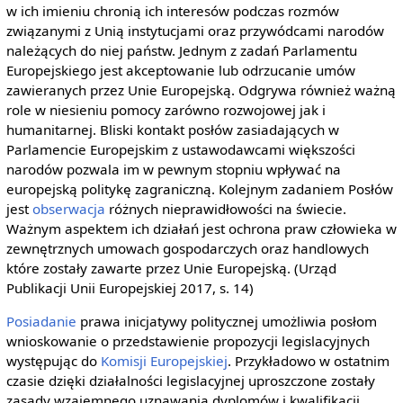
w ich imieniu chronią ich interesów podczas rozmów
związanymi z Unią instytucjami oraz przywódcami narodów
należących do niej państw. Jednym z zadań Parlamentu
Europejskiego jest akceptowanie lub odrzucanie umów
zawieranych przez Unie Europejską. Odgrywa również ważną
role w niesieniu pomocy zarówno rozwojowej jak i
humanitarnej. Bliski kontakt posłów zasiadających w
Parlamencie Europejskim z ustawodawcami większości
narodów pozwala im w pewnym stopniu wpływać na
europejską politykę zagraniczną. Kolejnym zadaniem Posłów
jest
obserwacja
różnych nieprawidłowości na świecie.
Ważnym aspektem ich działań jest ochrona praw człowieka w
zewnętrznych umowach gospodarczych oraz handlowych
które zostały zawarte przez Unie Europejską. (Urząd
Publikacji Unii Europejskiej 2017, s. 14)
Posiadanie
prawa inicjatywy politycznej umożliwia posłom
wnioskowanie o przedstawienie propozycji legislacyjnych
występując do
Komisji Europejskiej
. Przykładowo w ostatnim
czasie dzięki działalności legislacyjnej uproszczone zostały
zasady wzajemnego uznawania dyplomów i kwalifikacji