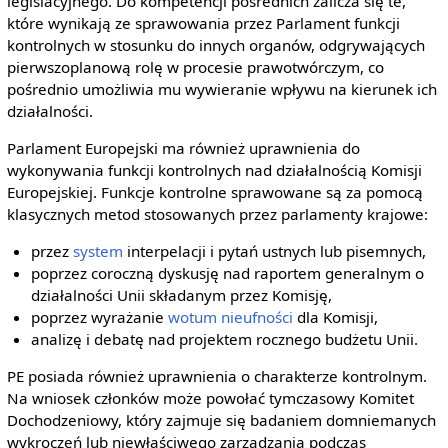
legislacyjnego. Do kompetencji pośrednich zalicza się te,
które wynikają ze sprawowania przez Parlament funkcji
kontrolnych w stosunku do innych organów, odgrywających
pierwszoplanową rolę w procesie prawotwórczym, co
pośrednio umożliwia mu wywieranie wpływu na kierunek ich
działalności.
Parlament Europejski ma również uprawnienia do
wykonywania funkcji kontrolnych nad działalnością Komisji
Europejskiej. Funkcje kontrolne sprawowane są za pomocą
klasycznych metod stosowanych przez parlamenty krajowe:
przez
system
interpelacji i pytań ustnych lub pisemnych,
poprzez coroczną dyskusję nad raportem generalnym o
działalności Unii składanym przez Komisję,
poprzez wyrażanie
wotum nieufności
dla Komisji,
analizę i debatę nad projektem rocznego budżetu Unii.
PE posiada również uprawnienia o charakterze kontrolnym.
Na wniosek członków może powołać tymczasowy Komitet
Dochodzeniowy, który zajmuje się badaniem domniemanych
wykroczeń lub niewłaściwego zarządzania podczas