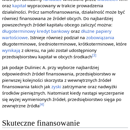
oraz
kapitał
wypracowany w trakcie prowadzenia
działalności. Prócz samofinansowania, działalność może być
również finansowana ze źródeł obcych. Do najbardziej
powszechnych źródeł kapitału obcego zaliczyć można:
długoterminowy
kredyt
bankowy
oraz
dłużne papiery
wartościowe
. Istnieje również podział na
zobowiązania
długoterminowe, średnioterminowe, krótkoterminowe, które
wynikają
z okresu, na jaki został udostępniony
[3]
przedsiębiorstwu kapitał w obcych środkach
Jak podaje Duliniec A. przy wyborze najbardziej
odpowiednich źródeł finansowania, przedsiębiorstwo w
pierwszej kolejności skorzysta z wewnętrznych źródeł
finansowania takich jak
zyski
zatrzymane oraz nadwyżki
środków pieniężnych. Natomiast kiedy nastąpi wyczerpanie
się wyżej wymienionych źródeł, przedsiębiorstwo sięga po
[4]
zewnętrzne źródła
Skuteczne finansowanie