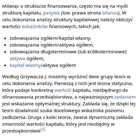
Mówiąc o strukturze finansowania, często ma się na myśli
strukturę kapitału,
pasywa
(tzw. prawa strona
bilansu
). W
celu dokonania analizy struktury kapitałowej należy obliczyć
wartości
wskaźników
finansowych, takich jak:
zobowiązania ogółem/kapitał własny,
zobowiązania ogółem/aktywa ogółem,
zobowiązania długoterminowe (lub krótkoterminowe)
aktywa
ogółem,
kapitał własny
/aktywa ogółem
Według Grzywacza J. możemy wyróżnić dwie grupy teorii w
celu dokonania analizy. Pierwszą z nich jest teoria statyczna,
która podaje konkretną
wartość
kapitału, niezbędnego do
sfinansowania przedsiębiorstwa, a najważniejszym
zadaniem
jest wskazanie optymalnej struktury. Zakłada się, że dzięki tej
teorii działalność szuka docelowego wskaźnika poziomu
zadłużenia. Druga z kolei teoria, zwana dynamiczną zakłada
zmienność wartości kapitału, który jest niezbędny w
[5]
przedsiębiorstwie