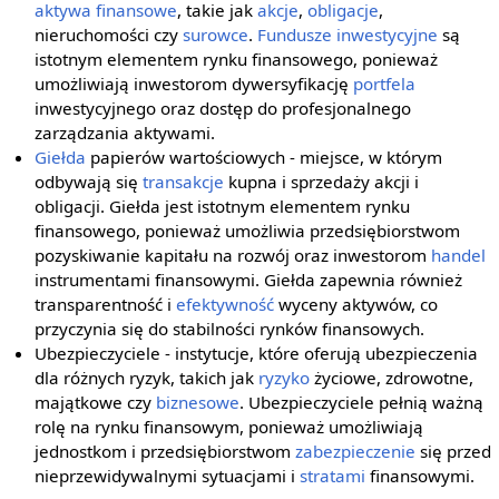
aktywa finansowe
, takie jak
akcje
,
obligacje
,
nieruchomości czy
surowce
.
Fundusze inwestycyjne
są
istotnym elementem rynku finansowego, ponieważ
umożliwiają inwestorom dywersyfikację
portfela
inwestycyjnego oraz dostęp do profesjonalnego
zarządzania aktywami.
Giełda
papierów wartościowych - miejsce, w którym
odbywają się
transakcje
kupna i sprzedaży akcji i
obligacji. Giełda jest istotnym elementem rynku
finansowego, ponieważ umożliwia przedsiębiorstwom
pozyskiwanie kapitału na rozwój oraz inwestorom
handel
instrumentami finansowymi. Giełda zapewnia również
transparentność i
efektywność
wyceny aktywów, co
przyczynia się do stabilności rynków finansowych.
Ubezpieczyciele - instytucje, które oferują ubezpieczenia
dla różnych ryzyk, takich jak
ryzyko
życiowe, zdrowotne,
majątkowe czy
biznesowe
. Ubezpieczyciele pełnią ważną
rolę na rynku finansowym, ponieważ umożliwiają
jednostkom i przedsiębiorstwom
zabezpieczenie
się przed
nieprzewidywalnymi sytuacjami i
stratami
finansowymi.