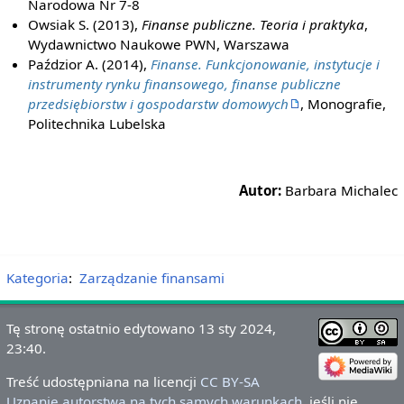
Narodowa Nr 7-8
Owsiak S. (2013),
Finanse publiczne. Teoria i praktyka
,
Wydawnictwo Naukowe PWN, Warszawa
Paździor A. (2014),
Finanse. Funkcjonowanie, instytucje i
instrumenty rynku finansowego, finanse publiczne
przedsiębiorstw i gospodarstw domowych
, Monografie,
Politechnika Lubelska
Autor:
Barbara Michalec
Kategoria
:
Zarządzanie finansami
Tę stronę ostatnio edytowano 13 sty 2024,
23:40.
Treść udostępniana na licencji
CC BY-SA
Uznanie autorstwa na tych samych warunkach
, jeśli nie