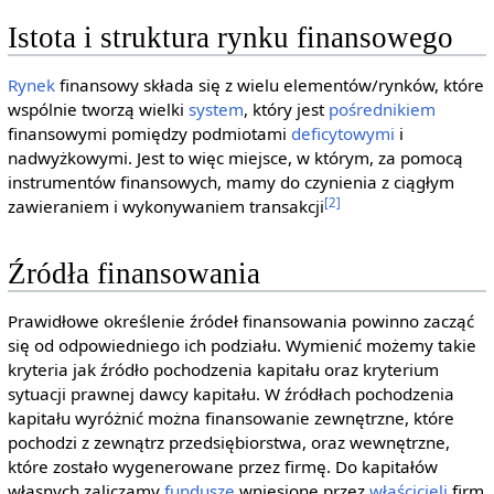
Istota i struktura rynku finansowego
Rynek
finansowy składa się z wielu elementów/rynków, które
wspólnie tworzą wielki
system
, który jest
pośrednikiem
finansowymi pomiędzy podmiotami
deficytowymi
i
nadwyżkowymi. Jest to więc miejsce, w którym, za pomocą
instrumentów finansowych, mamy do czynienia z ciągłym
[2]
zawieraniem i wykonywaniem transakcji
Źródła finansowania
Prawidłowe określenie źródeł finansowania powinno zacząć
się od odpowiedniego ich podziału. Wymienić możemy takie
kryteria jak źródło pochodzenia kapitału oraz kryterium
sytuacji prawnej dawcy kapitału. W źródłach pochodzenia
kapitału wyróżnić można finansowanie zewnętrzne, które
pochodzi z zewnątrz przedsiębiorstwa, oraz wewnętrzne,
które zostało wygenerowane przez firmę. Do kapitałów
własnych zaliczamy
fundusze
wniesione przez
właścicieli
firm