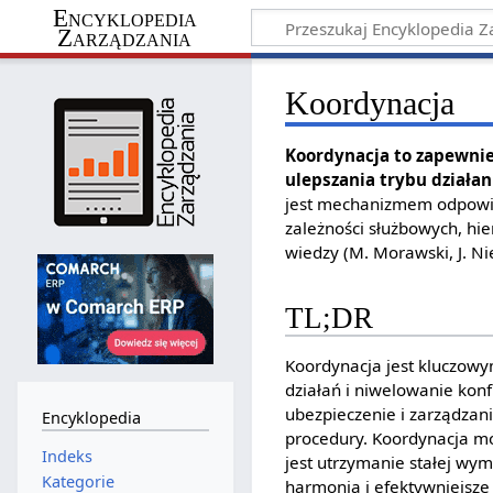
Encyklopedia
Zarządzania
Koordynacja
Koordynacja to zapewnie
ulepszania trybu działa
jest mechanizmem odpowied
zależności służbowych, hie
wiedzy (M. Morawski, J. Ni
TL;DR
Koordynacja jest kluczowy
działań i niwelowanie kon
ubezpieczenie i zarządzanie
Encyklopedia
procedury. Koordynacja m
Indeks
jest utrzymanie stałej wym
Kategorie
harmonia i efektywniejsze