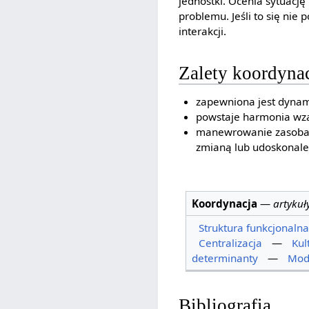
jednostki. Ocenia sytuacj
problemu. Jeśli to się nie
interakcji.
Zalety koordynac
zapewniona jest dynam
powstaje harmonia w
manewrowanie zasobami
zmianą lub udoskonal
Koordynacja
—
artykuł
Struktura funkcjonalna
Centralizacja
—
Kul
determinanty
—
Mode
Bibliografia