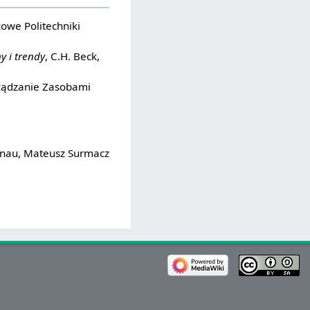
kowe Politechniki
y i trendy
, C.H. Beck,
rządzanie Zasobami
onau, Mateusz Surmacz