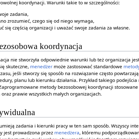
owolnej koordynacji. Warunki takie to w szczególności:
woje zadania,
sno zrozumieć, czego się od niego wymaga,
ć się częścią organizacji i uważać swoje zadania za własne.
ezosobowa koordynacja
acja nie stworzyła odpowiednie warunki lub też organizacja jes
się skuteczne,
menedżer
może zastosować standardowe
metody
zasu, jeśli stworzy się sposób na rozwiązanie często powtarza
edury, planu lub kierunku działania. Przykład takiego podejścia
w. Zaprogramowane metody bezosobowej koordynacji stosowane s
 oraz prawie wszystkich małych organizacjach.
dywidualna
mieją zadania i kierunki pracy w ten sam sposób. Wszyscy interp
ły jest prowadzona przez
menedżera
, któremu podporządkowan