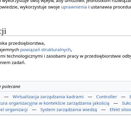
ę i wykorzystuje swój wpływ, aby umożliwić jednostkom rozwiąz
 powiedzie, wykorzystuje swoje
uprawnienia
i ustanawia procedur
ji
ika przedsiębiorstwa,
zajemnych
powiązań strukturalnych
,
 technologicznymi i zasobami pracy w przedsiębiorstwie odb
eniem zadań.
y polecane
—
Wirtualizacja zarządzania kadrami
—
Controller
—
tura organizacyjna w kontekście zarządzania jakością
—
Sukc
l organizacji
—
System zarządzania wiedzą
—
Efekt silos