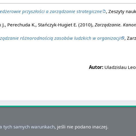
dżerowie przyszłości a zarządzanie strategiczne
, Zeszyty nau
J., Perechuda K., Stańczyk-Hugiet E. (2010),
Zarządzanie. Kanon
ządzanie różnorodnością zasobów ludzkich w organizacji
, Za
Autor:
Uladzislau Le
na tych samych warunkach
, jeśli nie podano inaczej.