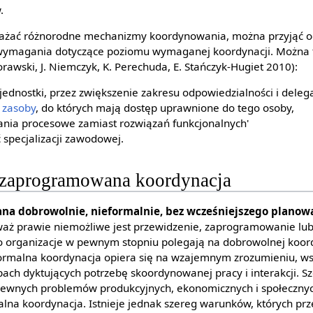
.
rażać różnorodne mechanizmy koordynowania, można przyjąć o
 wymagania dotyczące poziomu wymaganej koordynacji. Można t
awski, J. Niemczyk, K. Perechuda, E. Stańczyk-Hugiet 2010):
ednostki, przez zwiększenie zakresu odpowiedzialności i deleg
e
zasoby
, do których mają dostęp uprawnione do tego osoby,
nia procesowe zamiast rozwiązań funkcjonalnych'
 specjalizacji zawodowej.
ezaprogramowana koordynacja
ana dobrowolnie, nieformalnie, bez wcześniejszego planow
aż prawie niemożliwe jest przewidzenie, zaprogramowanie lub
go organizacje w pewnym stopniu polegają na dobrowolnej koord
formalna koordynacja opiera się na wzajemnym zrozumieniu, w
pach dyktujących potrzebę skoordynowanej pracy i interakcji. S
pewnych problemów produkcyjnych, ekonomicznych i społecznyc
malna koordynacja. Istnieje jednak szereg warunków, których pr