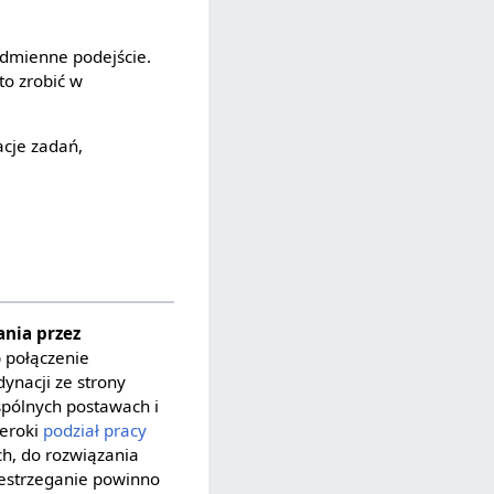
dmienne podejście.
o zrobić w
acje zadań,
ania przez
 połączenie
ynacji ze strony
spólnych postawach i
zeroki
podział pracy
h, do rozwiązania
zestrzeganie powinno