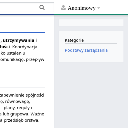
Anonimowy
a
, utrzymywania i
Kategorie
łości
. Koordynacja
Podstawy zarządzania
ko ustaleniu
 komunikację, przepływ
zapewnienie spójności
cję, równowagę,
i plany, reguły i
a lub grupowa. Ważne
ka przedsiębiorstwa,