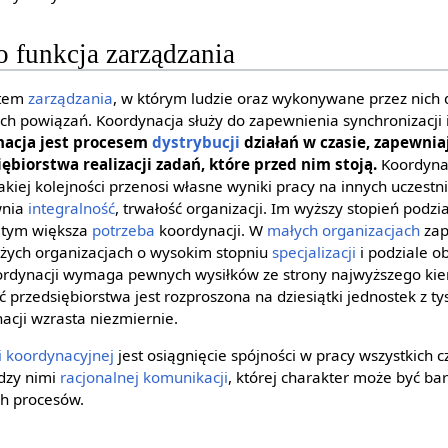
 funkcja zarządzania
otem
zarządzania
, w którym ludzie oraz wykonywane przez nich d
h powiązań. Koordynacja służy do zapewnienia synchronizacji i 
nacja jest procesem
dystrybucji
działań w czasie, zapewnia
biorstwa realizacji zadań, które przed nim stoją.
Koordynac
jakiej kolejności przenosi własne wyniki pracy na innych uczestn
wnia
integralność
, trwałość organizacji. Im wyższy stopień podział
, tym większa
potrzeba
koordynacji. W
małych organizacjach
zap
dużych organizacjach o wysokim stopniu
specjalizacji
i podziale o
dynacji wymaga pewnych wysiłków ze strony najwyższego kie
ość przedsiębiorstwa jest rozproszona na dziesiątki jednostek z 
cji wzrasta niezmiernie.
i koordynacyjnej
jest osiągnięcie spójności w pracy wszystkich c
dzy nimi
racjonalnej komunikacji
, której charakter może być ba
h procesów.