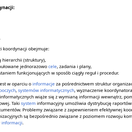
ynacji:
.
i koordynacji obejmuje:
ierarchii (struktury),
rmułowane jednorazowo
cele
, zadania i plany,
taniem funkcjonujących w sposób ciągły reguł i procedur.
est w oparciu o
informacje
za pośrednictwem struktur organizac
boczych
,
systemów informatycznych
, wyznaczenie koordynatora
nformatycznych wiąże się z wymianą informacji wewnątrz, pom
owej. Taki
system
informacyjny umożliwia dystrybucję raportów 
okumentów. Problemy związane z zapewnieniem efektywnej koor
nizacyjnych są bezpośrednio związane z poziomem rozwoju kom
y
informacji
.