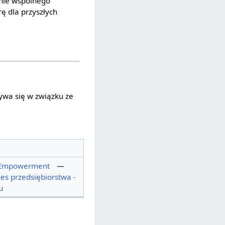
anie wspólnego
ę dla przyszłych
ywa się w związku ze
Empowerment
—
es przedsiębiorstwa -
u