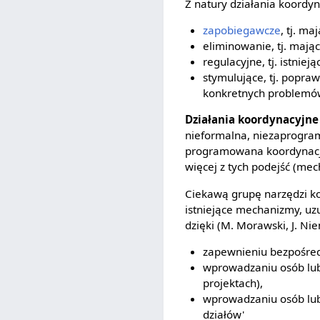
Z natury działania koordy
zapobiegawcze
, tj. m
eliminowanie, tj. mają
regulacyjne, tj. istniej
stymulujące, tj. popra
konkretnych problemó
Działania koordynacyjn
nieformalna, niezaprogr
programowana koordynacja
więcej z tych podejść (me
Ciekawą grupę narzędzi ko
istniejące mechanizmy, uz
dzięki (M. Morawski, J. Ni
zapewnieniu bezpośre
wprowadzaniu osób lub 
projektach),
wprowadzaniu osób lub 
działów'