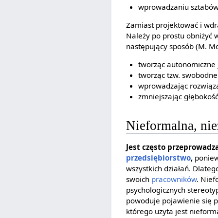
wprowadzaniu sztabów
Zamiast projektować i wd
Należy po prostu obniżyć
następujący sposób (M. Mor
tworząc autonomiczne j
tworząc tzw. swobodn
wprowadzając rozwiąza
zmniejszając głębokość
Nieformalna, ni
Jest często przeprowadz
przedsiębiorstwo
,
poniew
wszystkich działań. Dlate
swoich
pracowników
. Nie
psychologicznych stereoty
powoduje pojawienie się 
którego użyta jest niefor