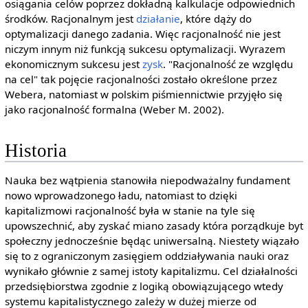
osiągania celów poprzez dokładną kalkulacje odpowiednich
środków. Racjonalnym jest
działanie
, które dąży do
optymalizacji danego zadania. Więc racjonalność nie jest
niczym innym niż funkcją sukcesu optymalizacji. Wyrazem
ekonomicznym sukcesu jest
zysk
. "Racjonalność ze względu
na cel" tak pojęcie racjonalności zostało określone przez
Webera, natomiast w polskim piśmiennictwie przyjęło się
jako racjonalność formalna (Weber M. 2002).
Historia
Nauka bez wątpienia stanowiła niepodważalny fundament
nowo wprowadzonego ładu, natomiast to dzięki
kapitalizmowi racjonalność była w stanie na tyle się
upowszechnić, aby zyskać miano zasady która porządkuje byt
społeczny jednocześnie będąc uniwersalną. Niestety wiązało
się to z ograniczonym zasięgiem oddziaływania nauki oraz
wynikało głównie z samej istoty kapitalizmu. Cel działalności
przedsiębiorstwa zgodnie z logiką obowiązującego wtedy
systemu kapitalistycznego zależy w dużej mierze od