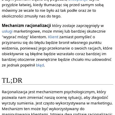
przyjdzie łatwiej, kiedy tłumacząc się przed samym sobą
mówimy ze wcale to nie było aż tak podłe oraz ze to
okoliczności zmusiły nas do tego.
Mechanizm racjonalizacji
który zostaje zaprzęgnięty w
usługi
marketingowe, może mniej lub bardziej skutecznie
"wyprać mózg" klientom.
Klient
zamiast pomyśleć o
przyznaniu się do błędu będzie bronił własnego punktu
widzenia, ponieważ jego przekonanie o swoich racjach, które
obiektywnie są błędne będzie wzrastało coraz bardziej im
bardziej otoczenie zewnętrzne będzie chciało mu udowodnić
ze jednak popełnił
błąd
.
TL;DR
Racjonalizacja jest mechanizmem psychologicznym, który
pozwala nam zmieniać naszą ocenę sytuacji, aby złagodzić
wyrzuty sumienia. Jest często wykorzystywana w marketingu.
Mechanizm ten może być wykorzystywany do
manipulowania klientami. Istnieją dwa rodzaje racjonalizacji: