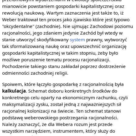
mianowicie powstaniem gospodarki kapitalistycznej oraz
rewolucją naukową. Wartym zaznaczenia jest także to, iż
Weber traktował ten proces jako zjawisko które jest typowo
"okcydentalne" (zachodnie). Nie ujmując Zachodowi poziomu
racjonalności, jego zdaniem jedynie Zachód był wtedy w
stanie utworzyć skodyfikowany
system
prawny, wytworzyć
tak sformalizowaną naukę oraz upowszechnić organizację
gospodarki kapitalistycznej w takim stopniu, żeby było
możliwe poruszenie tematu procesu racjonalizacji.
Pochodzenie takiego stanu zakładał poprzez dostrzeżenie
odmienności zachodniej religii.
Spoiwem, które łączyło gospodarkę z racjonalnością była
kalkulacja
. Schemat doboru konkretnych środków do
konkretnego celu oparty na ekonomicznym rachunku, czyli
maksymalizacji zysku, został jedną z najważniejszych sił
racjonalnej kolonizacji na świecie. Ten schemat stanowi
podstawę weberowskiego postrzegania racjonalności.
Należy zaznaczyć, że dla Webera rozum jest przede
wszystkim narzędziem, instrumentem, który służy do