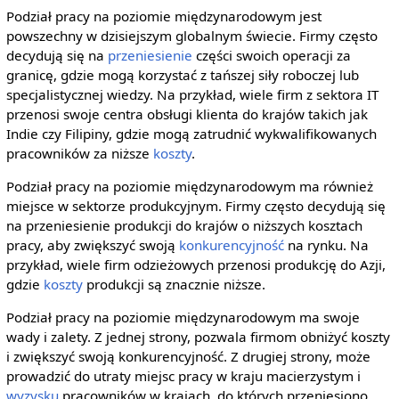
Podział pracy na poziomie międzynarodowym jest
powszechny w dzisiejszym globalnym świecie. Firmy często
decydują się na
przeniesienie
części swoich operacji za
granicę, gdzie mogą korzystać z tańszej siły roboczej lub
specjalistycznej wiedzy. Na przykład, wiele firm z sektora IT
przenosi swoje centra obsługi klienta do krajów takich jak
Indie czy Filipiny, gdzie mogą zatrudnić wykwalifikowanych
pracowników za niższe
koszty
.
Podział pracy na poziomie międzynarodowym ma również
miejsce w sektorze produkcyjnym. Firmy często decydują się
na przeniesienie produkcji do krajów o niższych kosztach
pracy, aby zwiększyć swoją
konkurencyjność
na rynku. Na
przykład, wiele firm odzieżowych przenosi produkcję do Azji,
gdzie
koszty
produkcji są znacznie niższe.
Podział pracy na poziomie międzynarodowym ma swoje
wady i zalety. Z jednej strony, pozwala firmom obniżyć koszty
i zwiększyć swoją konkurencyjność. Z drugiej strony, może
prowadzić do utraty miejsc pracy w kraju macierzystym i
wyzysku
pracowników w krajach, do których przeniesiono