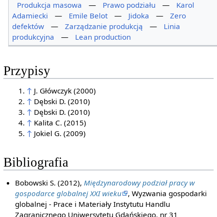
Produkcja masowa
—
Prawo podziału
—
Karol
Adamiecki
—
Emile Belot
—
Jidoka
—
Zero
defektów
—
Zarządzanie produkcją
—
Linia
produkcyjna
—
Lean production
Przypisy
↑
J. Główczyk (2000)
↑
Dębski D. (2010)
↑
Dębski D. (2010)
↑
Kalita C. (2015)
↑
Jokiel G. (2009)
Bibliografia
Bobowski S. (2012),
Międzynarodowy podział pracy w
gospodarce globalnej XXI wieku
, Wyzwania gospodarki
globalnej - Prace i Materiały Instytutu Handlu
Zagranicznego Uniwersytetu Gdańskiego, nr 31