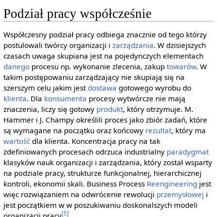
Podział pracy współcześnie
Współczesny podział pracy odbiega znacznie od tego którzy
postulowali twórcy organizacji i
zarządzania
. W dzisiejszych
czasach uwaga skupiana jest na pojedynczych elementach
danego
procesu np. wykonanie zlecenia, zakup
towarów
. W
takim postępowaniu zarządzający nie skupiają się na
szerszym celu jakim jest
dostawa
gotowego wyrobu do
klienta
. Dla
konsumenta
procesy wytwórcze nie mają
znaczenia, liczy się gotowy
produkt
, który otrzymuje. M.
Hammer i J. Champy określili proces jako zbiór zadań, które
są wymagane na początku oraz końcowy
rezultat
, który ma
wartość
dla klienta. Koncentracja pracy na tak
zdefiniowanych procesach odrzuca industrialny
paradygmat
klasyków nauk organizacji i zarządzania, który został wsparty
na podziale pracy, strukturze funkcjonalnej, hierarchicznej
kontroli, ekonomii skali. Business Process
Reengineering
jest
więc rozwiązaniem na odwrócenie rewolucji
przemysłowej
i
jest początkiem w w poszukiwaniu doskonalszych modeli
[5]
organizacji pracy