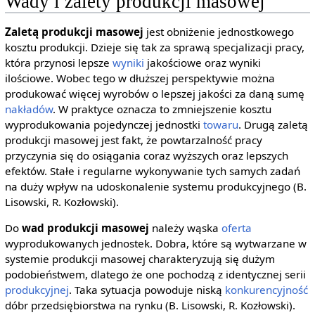
Wady i zalety produkcji masowej
Zaletą produkcji masowej
jest obniżenie jednostkowego
kosztu produkcji. Dzieje się tak za sprawą specjalizacji pracy,
która przynosi lepsze
wyniki
jakościowe oraz wyniki
ilościowe. Wobec tego w dłuższej perspektywie można
produkować więcej wyrobów o lepszej jakości za daną sumę
nakładów
. W praktyce oznacza to zmniejszenie kosztu
wyprodukowania pojedynczej jednostki
towaru
. Drugą zaletą
produkcji masowej jest fakt, że powtarzalność pracy
przyczynia się do osiągania coraz wyższych oraz lepszych
efektów. Stałe i regularne wykonywanie tych samych zadań
na duży wpływ na udoskonalenie systemu produkcyjnego (B.
Lisowski, R. Kozłowski).
Do
wad produkcji masowej
należy wąska
oferta
wyprodukowanych jednostek. Dobra, które są wytwarzane w
systemie produkcji masowej charakteryzują się dużym
podobieństwem, dlatego że one pochodzą z identycznej serii
produkcyjnej
. Taka sytuacja powoduje niską
konkurencyjność
dóbr przedsiębiorstwa na rynku (B. Lisowski, R. Kozłowski).