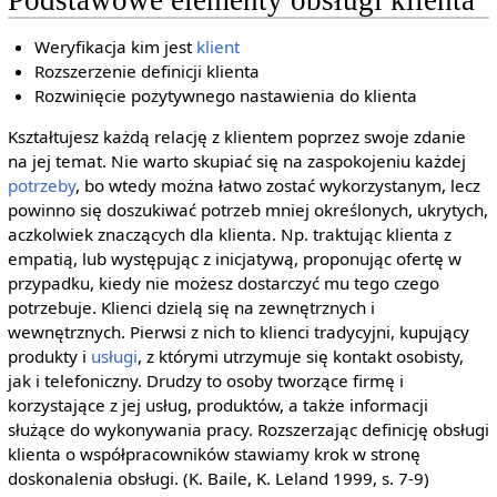
Podstawowe elementy obsługi klienta
Weryfikacja kim jest
klient
Rozszerzenie definicji klienta
Rozwinięcie pozytywnego nastawienia do klienta
Kształtujesz każdą relację z klientem poprzez swoje zdanie
na jej temat. Nie warto skupiać się na zaspokojeniu każdej
potrzeby
, bo wtedy można łatwo zostać wykorzystanym, lecz
powinno się doszukiwać potrzeb mniej określonych, ukrytych,
aczkolwiek znaczących dla klienta. Np. traktując klienta z
empatią, lub występując z inicjatywą, proponując ofertę w
przypadku, kiedy nie możesz dostarczyć mu tego czego
potrzebuje. Klienci dzielą się na zewnętrznych i
wewnętrznych. Pierwsi z nich to klienci tradycyjni, kupujący
produkty i
usługi
, z którymi utrzymuje się kontakt osobisty,
jak i telefoniczny. Drudzy to osoby tworzące firmę i
korzystające z jej usług, produktów, a także informacji
służące do wykonywania pracy. Rozszerzając definicję obsługi
klienta o współpracowników stawiamy krok w stronę
doskonalenia obsługi. (K. Baile, K. Leland 1999, s. 7-9)