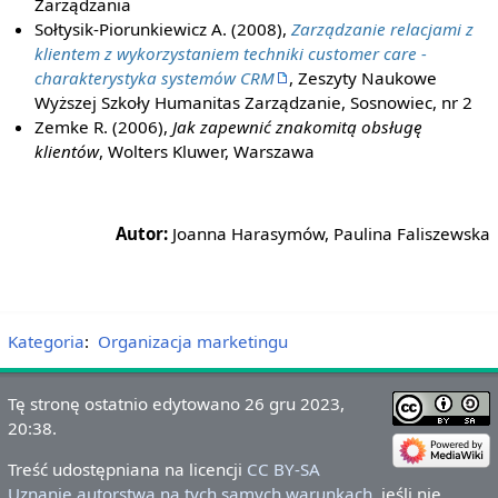
Zarządzania
Sołtysik-Piorunkiewicz A. (2008),
Zarządzanie relacjami z
klientem z wykorzystaniem techniki customer care -
charakterystyka systemów CRM
, Zeszyty Naukowe
Wyższej Szkoły Humanitas Zarządzanie, Sosnowiec, nr 2
Zemke R. (2006),
Jak zapewnić znakomitą obsługę
klientów
, Wolters Kluwer, Warszawa
Autor:
Joanna Harasymów, Paulina Faliszewska
Kategoria
:
Organizacja marketingu
Tę stronę ostatnio edytowano 26 gru 2023,
20:38.
Treść udostępniana na licencji
CC BY-SA
Uznanie autorstwa na tych samych warunkach
, jeśli nie