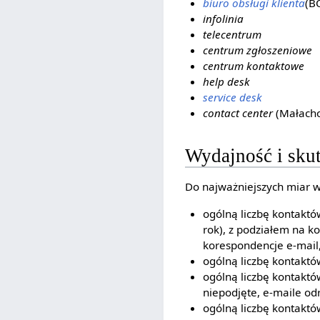
biuro obsługi klienta
(B
infolinia
telecentrum
centrum zgłoszeniowe
centrum kontaktowe
help desk
service desk
contact center
(Małachow
Wydajność i skut
Do najważniejszych miar wy
ogólną liczbę kontaktów
rok), z podziałem na k
korespondencje e-mail,
ogólną liczbę kontaktó
ogólną liczbę kontaktó
niepodjęte, e-maile odr
ogólną liczbę kontaktó