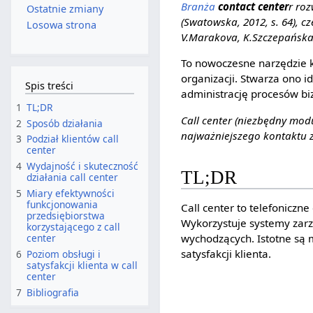
Branża
contact center
r roz
Ostatnie zmiany
(Swatowska, 2012, s. 64), c
Losowa strona
V.Marakova, K.Szczepańska-
To nowoczesne narzędzie k
organizacji. Stwarza ono 
Spis treści
administrację procesów b
1
TL;DR
Call center (niezbędny mod
2
Sposób działania
najważniejszego kontaktu 
3
Podział klientów call
center
4
Wydajność i skuteczność
TL;DR
działania call center
5
Miary efektywności
funkcjonowania
Call center to telefoniczne
przedsiębiorstwa
Wykorzystuje systemy zarz
korzystającego z call
wychodzących. Istotne są m
center
satysfakcji klienta.
6
Poziom obsługi i
satysfakcji klienta w call
center
7
Bibliografia