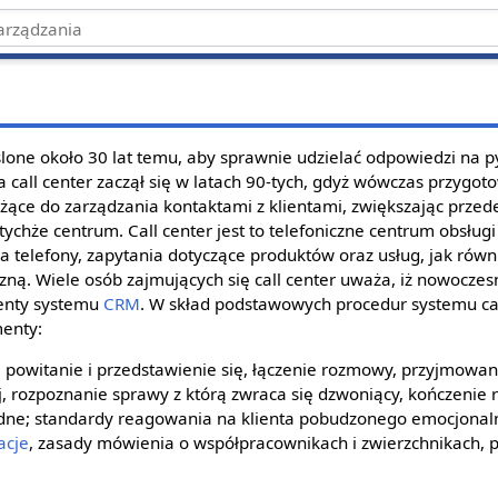
one około 30 lat temu, aby sprawnie udzielać odpowiedzi na 
 call center zaczął się w latach 90-tych, gdyż wówczas przygo
użące do zarządzania kontaktami z klientami, zwiększając prze
chże centrum. Call center jest to telefoniczne centrum obsługi
 telefony, zapytania dotyczące produktów oraz usług, jak rów
zną. Wiele osób zajmujących się call center uważa, iż nowocze
enty systemu
CRM
. W skład podstawowych procedur systemu ca
menty:
powitanie i przedstawienie się, łączenie rozmowy, przyjmowan
j, rozpoznanie sprawy z którą zwraca się dzwoniący, kończenie
rudne; standardy reagowania na klienta pobudzonego emocjonal
acje
, zasady mówienia o współpracownikach i zwierzchnikach,