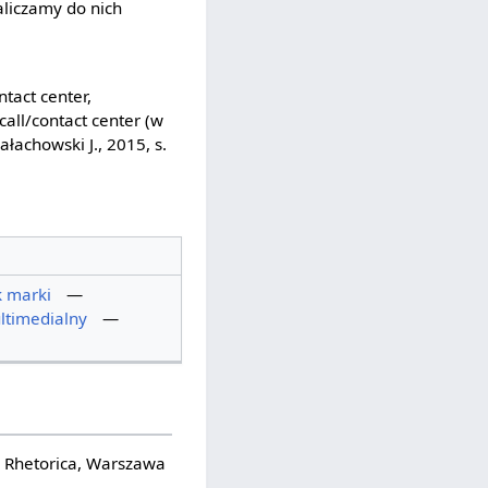
aliczamy do nich
tact center,
call/contact center (w
łachowski J., 2015, s.
 marki
—
ltimedialny
—
s Rhetorica, Warszawa
a