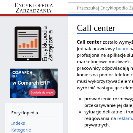
Encyklopedia
Zarządzania
Call center
Call center
zostało wymyśl
Jednak prawdziwy
boom
na
profesjonalne aplikacje sł
marketingowe możliwości ty
pracownicy odpowiadają na
konieczną pomoc telefonic
musi wykorzystywać elem
wyróżnić następujące ele
prowadzenie rozmowy; 
przekazywanie jej dale
sytuacje delikatne i t
Encyklopedia
reagowania na
reklam
Indeks
prywatnych.
Kategorie