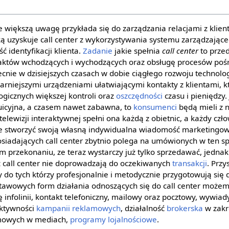
a
większą uwagę przykłada się do zarządzania relacjami z klient
ą uzyskuje call center z wykorzystywania systemu zarządzające
ć identyfikacji klienta.
Zadanie
jakie spełnia
call center
to prze
aktów wchodzących i wychodzących oraz obsługę procesów pośr
ecnie w dzisiejszych czasach w dobie ciągłego rozwoju technolo
arniejszymi urządzeniami ułatwiającymi kontakty z klientami, k
gicznych większej kontroli oraz
oszczędności
czasu i pieniędzy. 
tuicyjna, a czasem nawet zabawna, to
konsumenci
będą mieli z 
telewizji interaktywnej spełni ona każdą z obietnic, a każdy cz
 stworzyć swoją własną indywidualna wiadomość marketingow
iadających call center zbytnio polega na umówionych w ten s
m przekonaniu, ze teraz wystarczy już tylko sprzedawać, jednak z
 call center nie doprowadzają do oczekiwanych
transakcji
. Przy
 do tych którzy profesjonalnie i metodycznie przygotowują się d
tawowych form działania odnoszących się do call center możem
infolinii, kontakt telefoniczny, mailowy oraz pocztowy, wywiady
ektywności
kampanii reklamowych
, działalność
brokerska
w zakr
amowych w mediach,
programy lojalnościowe
.