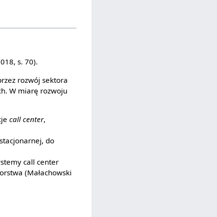
18, s. 70).
przez rozwój sektora
ch. W miarę rozwoju
cje
call center
,
stacjonarnej, do
ystemy call center
iorstwa (Małachowski