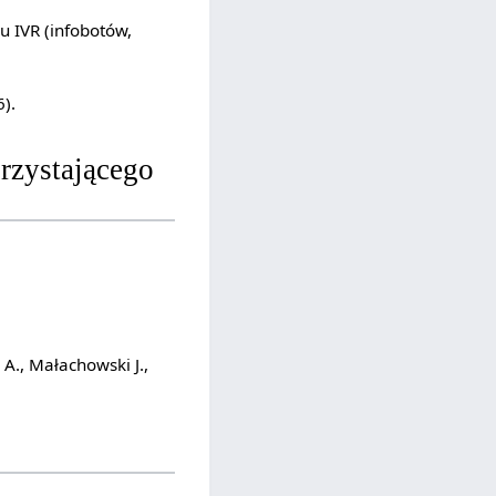
u IVR (infobotów,
).
rzystającego
A., Małachowski J.,