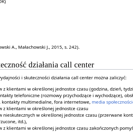
OK)
ski A., Małachowski J., 2015, s. 242).
eczność działania call center
dajności i skuteczności działania call center można zaliczyć:
 z klientami w określonej jednostce czasu (godzina, dzień, tydzi
ontakty telefoniczne (rozmowy przychodzące i wychodzące), obsł
 kontakty multimedialne, fora internetowe,
media społecznośc
w z klientami w określonej jednostce czasu
w nieskutecznych w określonej jednostce czasu (przerwane kon
zucone, itd.),
w z klientami w określonej jednostce czasu zakończonych pomy