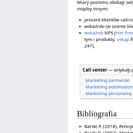
Miary poziomu obsługi sat
między innymi:
procent klientów call/
wskaźniki (w ocenie kli
wskaźnik
NPS (
Net Pro
tym i produkty,
usługi
f
247).
Call center
—
artykuły
Marketing partnerski
Marketing automation
Marketing personalny
Bibliografia
Barski P. (2018),
Retory
Brady R. (2002),
Market