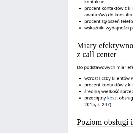
kontakcie,
procent kontaktów z kl
awatarów) do konsultan
procent zgłoszeń telef
wskaźniki wydajności p
Miary efektywno
z call center
Do podstawowych miar efek
wzrost liczby klientów w
procent kontaktów z kl
średnią wielkość sprzed
przeciętny
koszt
obsługi
2015, s. 247).
Poziom obsługi i 