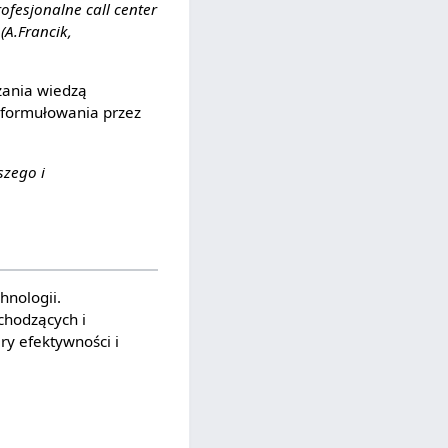
rofesjonalne call center
A.Francik,
zania wiedzą
z formułowania przez
szego i
hnologii.
chodzących i
ary efektywności i