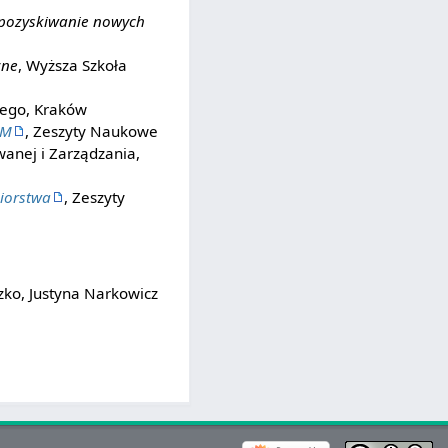
 pozyskiwanie nowych
zne
, Wyższa Szkoła
iego, Kraków
RM
, Zeszyty Naukowe
wanej i Zarządzania,
biorstwa
, Zeszyty
zko, Justyna Narkowicz