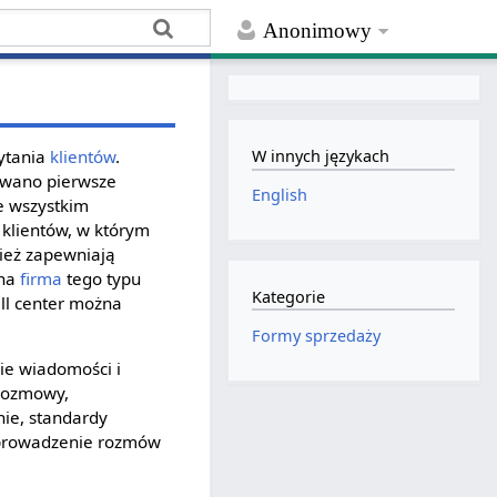
Anonimowy
pytania
klientów
.
W innych językach
towano pierwsze
English
de wszystkim
 klientów, w którym
nież zapewniają
sna
firma
tego typu
Kategorie
ll center można
Formy sprzedaży
ie wiadomości i
 rozmowy,
nie, standardy
 prowadzenie rozmów