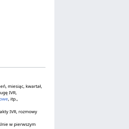
eń, miesiąc, kwartał,
ugę IVR,
iowe
, itp.,
takty IVR, rozmowy
ślnie w pierwszym