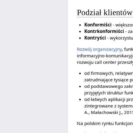
Podział klientów 
Konformiści
- większoś
Kontrkonformiści
- z
Kontryści
- wykorzyst
Rozwój organizacyjny
, fun
informacyjno-komunikacyjn
rozwoju call center przeszł
od firmowych, relatywn
zatrudniające tysiące 
od podstawowego zakres
przyjętych struktur fun
od łatwych aplikacji p
zintegrowane z system
A., Małachowski J., 2015
Na polskim rynku funkcjon