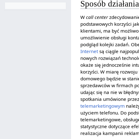
Sposób działani
W
call center
zdecydowanie 
podstawowych korzyści jak
klientami, ma być możliwoś
umożliwienie obsługi kont
podgląd kolejki zadań. Ob
Internet
są ciągle najpopul
nowych rozwiązań technolo
okaże się jednocześnie in
korzyści. W miarę rozwoju 
domowego będzie w stanie
sprzedawców w firmach pos
udając się na nie w błędny
spotkania umówione przez
telemarketingowym
należy
użyciem telefonu. Do pods
telemarketingowe, obsługę 
statystyczne dotyczące ef
realizacja kampanii rekl