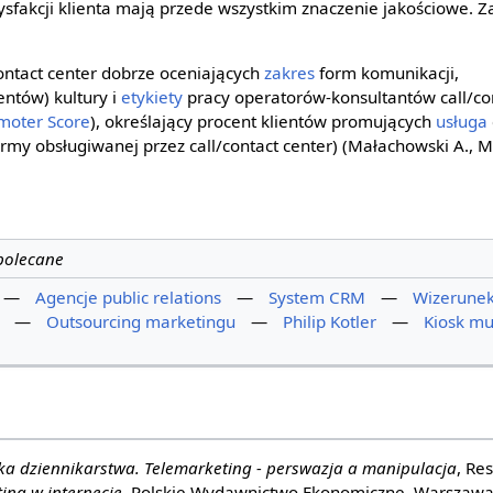
ysfakcji klienta mają przede wszystkim znaczenie jakościowe. Z
contact center dobrze oceniających
zakres
form komunikacji,
entów) kultury i
etykiety
pracy operatorów-konsultantów call/con
moter Score
), określający procent klientów promujących
usługa
irmy obsługiwanej przez call/contact center) (Małachowski A., Ma
 polecane
—
Agencje public relations
—
System CRM
—
Wizerunek
—
Outsourcing marketingu
—
Philip Kotler
—
Kiosk mu
ka dziennikarstwa. Telemarketing - perswazja a manipulacja
, Re
ing w internecie
, Polskie Wydawnictwo Ekonomiczne, Warszaw