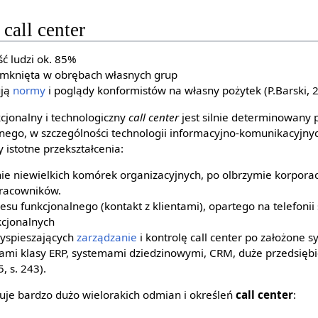
call center
ć ludzi ok. 85%
amknięta w obrębach własnych grup
ują
normy
i poglądy konformistów na własny pożytek (P.Barski, 20
kcjonalny i technologiczny
call center
jest silnie determinowany 
ego, w szczególności technologii informacyjno-komunikacyjny
y istotne przekształcenia:
ie niewielkich komórek organizacyjnych, po olbrzymie korpora
pracowników.
u funkcjonalnego (kontakt z klientami), opartego na telefonii 
kcjonalnych
rzyspieszających
zarządzanie
i kontrolę call center po założone s
ami klasy ERP, systemami dziedzinowymi, CRM, duże przedsięb
, s. 243).
uje bardzo dużo wielorakich odmian i określeń
call center
: