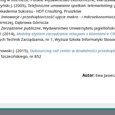
yński J. (2005),
Telefoniczne umawianie spotkań: telemarketing:
 Akademia Sukcesu - HDT Cnsulting, Pruszków
,
Innowacje i przedsiębiorczość-ujęcie makro - i mikroekonomioc
rniczej, Dąbrowa Górnicza
,
Zarządzanie publiczne
, Wydawnictwo Uniwersytetu Jagiellońsk
. (2014),
Mobilny stystem zarządzania relacjami z klientami-e-C
ch Technik Zarządzania, nr 1, Wyższa Szkoła Informatyki Stoso
owski J. (2015),
Outsourcing call center w działalności przedsię
Szczecińskiego, nr 852
Autor:
Ewa Jasiec