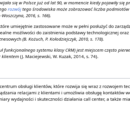
wijała się w Polsce już od lat 90, w momencie kiedy pojawiły się p
zego
rozwój
tego środowiska może zobrazować liczba podmiotów (
Woszczyna, 2016, s. 166).
tóre umiejętnie zastosowane może w pełni posłużyć do zarząd
idealne możliwości do zaistnienia podstawy technologicznej ora
iznesowych
(B. Kożuch, P. Kołodziejczyk, 2010, s. 178).
uł funkcjonalnego systemu klasy CRM) jest miejscem często pierw
z klientem
(J. Maciejewski, W. Kuzak, 2014, s. 74).
 centrum obsługi klientów, które rozwija się wraz z rozwojem tec
ądzania relacjami z klientami i umożliwia obsługę kontaktów w
iary wydajności i skuteczności działania call center, a także mi