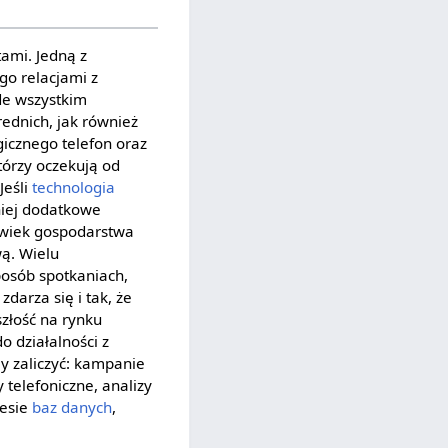
ami. Jedną z
go relacjami z
de wszystkim
ednich, jak również
gicznego telefon oraz
tórzy oczekują od
Jeśli
technologia
niej dodatkowe
łowiek gospodarstwa
ą. Wielu
posób spotkaniach,
darza się i tak, że
szłość na rynku
o działalności z
y zaliczyć: kampanie
 telefoniczne, analizy
esie
baz danych
,