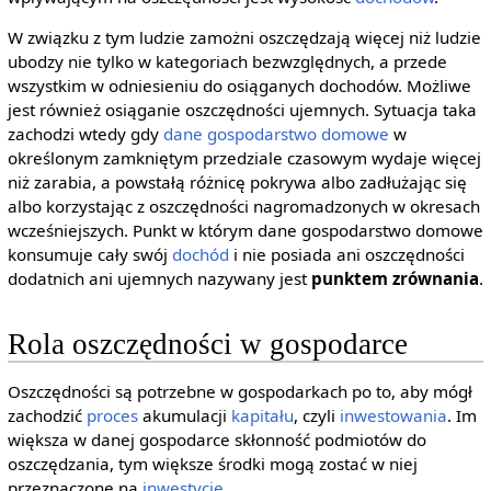
W związku z tym ludzie zamożni oszczędzają więcej niż ludzie
ubodzy nie tylko w kategoriach bezwzględnych, a przede
wszystkim w odniesieniu do osiąganych dochodów. Możliwe
jest również osiąganie oszczędności ujemnych. Sytuacja taka
zachodzi wtedy gdy
dane
gospodarstwo domowe
w
określonym zamkniętym przedziale czasowym wydaje więcej
niż zarabia, a powstałą różnicę pokrywa albo zadłużając się
albo korzystając z oszczędności nagromadzonych w okresach
wcześniejszych. Punkt w którym dane gospodarstwo domowe
konsumuje cały swój
dochód
i nie posiada ani oszczędności
dodatnich ani ujemnych nazywany jest
punktem zrównania
.
Rola oszczędności w gospodarce
Oszczędności są potrzebne w gospodarkach po to, aby mógł
zachodzić
proces
akumulacji
kapitału
, czyli
inwestowania
. Im
większa w danej gospodarce skłonność podmiotów do
oszczędzania, tym większe środki mogą zostać w niej
przeznaczone na
inwestycje
.