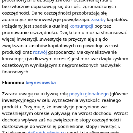
bezzwłocznie dopasowują się do ilości zgromadzonych
oszczędności. Dane oszczędności przeobrażają się
automatycznie w inwestycje powiększając
zasoby
kapitałów.
Pożądany jest spadek aktualnej
konsumpcji
poprzez
promowanie oszczędności. Dzięki temu można sfinansować
więcej inwestycji. Inwestycje te przyczyniają się do
zwiększania zasobów kapitałowych co powoduje wzrost
produkcji oraz
rozwój
gospodarczy. Maksymalizowanie
konsumpcji (w dłuższym okresie) jest możliwe dzięki zyskom
odsetkowym wynikającym z nagromadzonych nadwyżek
finansowych.
Ekonomia
keynesowska
Zwraca uwagę na aktywną rolę
popytu globalnego
(głównie
inwestycyjnego) w celu wyznaczenia wysokości realnego
produktu. Przyjmuje, że inwestycje poczynione we
wcześniejszym okresie wpływają na wzrost dochodu. Wzrost
dochodu wpływa zaś na zwiększenie stopy oszczędności i
dostosowuje do wcześniej podniesionej stopy inwestycji.
Zwiększony
deficyt budżetowy
umożliwia sfinansowanie