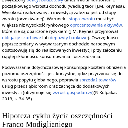
początkowego wzrostu dochodu (według teorii J.M. Keynesa).
Wysokość realizowanych inwestycji zależna jest od stopy
zwrotu (oczekiwanej). Warunek -
stopa zwrotu
musi być
większa niż wysokość rynkowego
oprocentowania
aktywów
,
które nie są obarczone ryzykiem (J.M. Keynes przyjmował
obligacje skarbowe
lub
depozyty bankowe
). Oszczędności
poprzez zmiany w wytwarzanym dochodzie narodowym
dostosowują się do realizowanych inwestycji przy założeniu
ciągłej skłonności: konsumowania i oszczędzania.
Podwyższanie dotychczasowej konsumpcji kosztem obniżenia
poziomu oszczędności jest korzystne, gdyż przyczynia się do
wzrostu popytu globalnego, poprawia
sprzedaż
towarów
i
usług przedsiębiorcom oraz zachęca do dodatkowych
inwestycji (utrzymuje się
wzrost gospodarczy
)(P. Kulpaka,
2013, s. 34-35).
Hipoteza cyklu życia oszczędności
Franco Modiglianiego