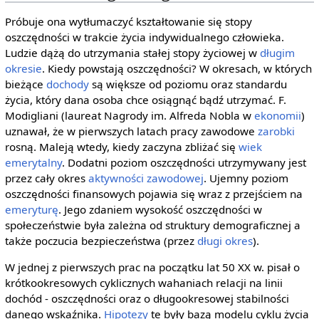
Próbuje ona wytłumaczyć kształtowanie się stopy
oszczędności w trakcie życia indywidualnego człowieka.
Ludzie dążą do utrzymania stałej stopy życiowej w
długim
okresie
. Kiedy powstają oszczędności? W okresach, w których
bieżące
dochody
są większe od poziomu oraz standardu
życia, który dana osoba chce osiągnąć bądź utrzymać. F.
Modigliani (laureat Nagrody im. Alfreda Nobla w
ekonomii
)
uznawał, że w pierwszych latach pracy zawodowe
zarobki
rosną. Maleją wtedy, kiedy zaczyna zbliżać się
wiek
emerytalny
. Dodatni poziom oszczędności utrzymywany jest
przez cały okres
aktywności zawodowej
. Ujemny poziom
oszczędności finansowych pojawia się wraz z przejściem na
emeryturę
. Jego zdaniem wysokość oszczędności w
społeczeństwie była zależna od struktury demograficznej a
także poczucia bezpieczeństwa (przez
długi okres
).
W jednej z pierwszych prac na początku lat 50 XX w. pisał o
krótkookresowych cyklicznych wahaniach relacji na linii
dochód - oszczędności oraz o długookresowej stabilności
danego wskaźnika.
Hipotezy
te były bazą modelu cyklu życia