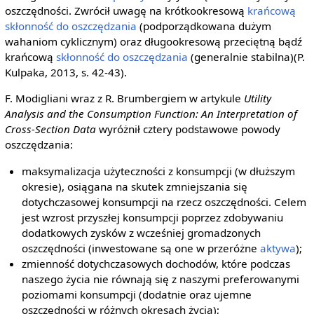
oszczędności. Zwrócił uwagę na krótkookresową
krańcową
skłonność do oszczędzania
(podporządkowana dużym
wahaniom cyklicznym) oraz długookresową przeciętną bądź
krańcową
skłonność do oszczędzania
(generalnie stabilna)(P.
Kulpaka, 2013, s. 42-43).
F. Modigliani wraz z R. Brumbergiem w artykule
Utility
Analysis and the Consumption Function: An Interpretation of
Cross-Section Data
wyróżnił cztery podstawowe powody
oszczędzania:
maksymalizacja użyteczności z konsumpcji (w dłuższym
okresie), osiągana na skutek zmniejszania się
dotychczasowej konsumpcji na rzecz oszczędności. Celem
jest wzrost przyszłej konsumpcji poprzez zdobywaniu
dodatkowych zysków z wcześniej gromadzonych
oszczędności (inwestowane są one w przeróżne
aktywa
);
zmienność dotychczasowych dochodów, które podczas
naszego życia nie równają się z naszymi preferowanymi
poziomami konsumpcji (dodatnie oraz ujemne
oszczędności w różnych okresach życia);