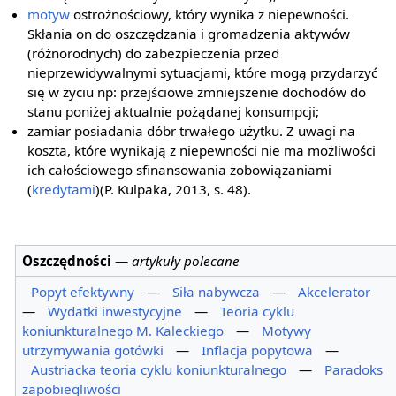
motyw
ostrożnościowy, który wynika z niepewności.
Skłania on do oszczędzania i gromadzenia aktywów
(różnorodnych) do zabezpieczenia przed
nieprzewidywalnymi sytuacjami, które mogą przydarzyć
się w życiu np: przejściowe zmniejszenie dochodów do
stanu poniżej aktualnie pożądanej konsumpcji;
zamiar posiadania dóbr trwałego użytku. Z uwagi na
koszta, które wynikają z niepewności nie ma możliwości
ich całościowego sfinansowania zobowiązaniami
(
kredytami
)(P. Kulpaka, 2013, s. 48).
Oszczędności
—
artykuły polecane
Popyt efektywny
—
Siła nabywcza
—
Akcelerator
—
Wydatki inwestycyjne
—
Teoria cyklu
koniunkturalnego M. Kaleckiego
—
Motywy
utrzymywania gotówki
—
Inflacja popytowa
—
Austriacka teoria cyklu koniunkturalnego
—
Paradoks
zapobiegliwości