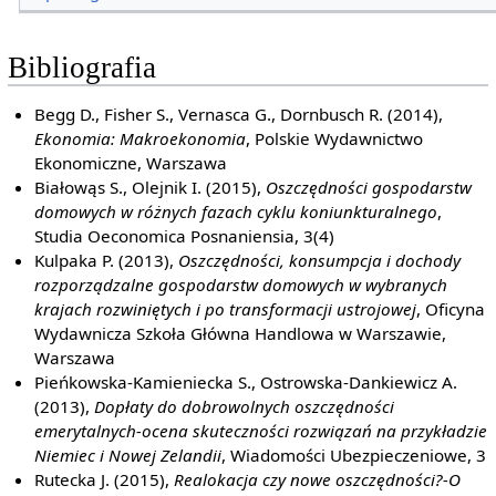
Bibliografia
Begg D., Fisher S., Vernasca G., Dornbusch R. (2014),
Ekonomia: Makroekonomia
, Polskie Wydawnictwo
Ekonomiczne, Warszawa
Białowąs S., Olejnik I. (2015),
Oszczędności gospodarstw
domowych w różnych fazach cyklu koniunkturalnego
,
Studia Oeconomica Posnaniensia, 3(4)
Kulpaka P. (2013),
Oszczędności, konsumpcja i dochody
rozporządzalne gospodarstw domowych w wybranych
krajach rozwiniętych i po transformacji ustrojowej
, Oficyna
Wydawnicza Szkoła Główna Handlowa w Warszawie,
Warszawa
Pieńkowska-Kamieniecka S., Ostrowska-Dankiewicz A.
(2013),
Dopłaty do dobrowolnych oszczędności
emerytalnych-ocena skuteczności rozwiązań na przykładzie
Niemiec i Nowej Zelandii
, Wiadomości Ubezpieczeniowe, 3
Rutecka J. (2015),
Realokacja czy nowe oszczędności?-O