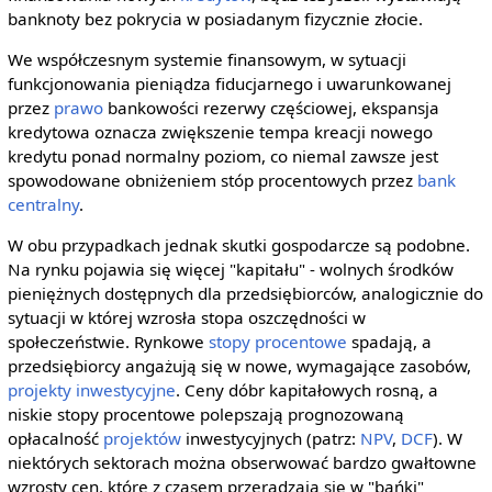
banknoty bez pokrycia w posiadanym fizycznie złocie.
We współczesnym systemie finansowym, w sytuacji
funkcjonowania pieniądza fiducjarnego i uwarunkowanej
przez
prawo
bankowości rezerwy częściowej, ekspansja
kredytowa oznacza zwiększenie tempa kreacji nowego
kredytu ponad normalny poziom, co niemal zawsze jest
spowodowane obniżeniem stóp procentowych przez
bank
centralny
.
W obu przypadkach jednak skutki gospodarcze są podobne.
Na rynku pojawia się więcej "kapitału" - wolnych środków
pieniężnych dostępnych dla przedsiębiorców, analogicznie do
sytuacji w której wzrosła stopa oszczędności w
społeczeństwie. Rynkowe
stopy procentowe
spadają, a
przedsiębiorcy angażują się w nowe, wymagające zasobów,
projekty inwestycyjne
. Ceny dóbr kapitałowych rosną, a
niskie stopy procentowe polepszają prognozowaną
opłacalność
projektów
inwestycyjnych (patrz:
NPV
,
DCF
). W
niektórych sektorach można obserwować bardzo gwałtowne
wzrosty cen, które z czasem przeradzają się w "bańki"