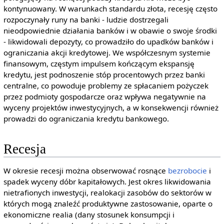
kontynuowany. W warunkach standardu złota, recesję często
rozpoczynały runy na banki - ludzie dostrzegali
nieodpowiednie działania banków i w obawie o swoje środki
- likwidowali depozyty, co prowadziło do upadków banków i
ograniczania akcji kredytowej. We współczesnym systemie
finansowym, częstym impulsem kończącym ekspansję
kredytu, jest podnoszenie stóp procentowych przez banki
centralne, co powoduje problemy ze spłacaniem pożyczek
przez podmioty gospodarcze oraz wpływa negatywnie na
wyceny projektów inwestycyjnych, a w konsekwencji również
prowadzi do ograniczania kredytu bankowego.
Recesja
W okresie recesji można obserwować rosnące
bezrobocie
i
spadek wyceny dóbr kapitałowych. Jest okres likwidowania
nietrafionych inwestycji, realokacji zasobów do sektorów w
których mogą znaleźć produktywne zastosowanie, oparte o
ekonomiczne realia (dany stosunek konsumpcji i