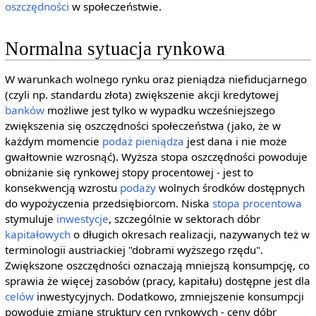
oszczędności
w społeczeństwie.
Normalna sytuacja rynkowa
W warunkach wolnego rynku oraz pieniądza niefiducjarnego
(czyli np. standardu złota) zwiększenie akcji kredytowej
banków
możliwe jest tylko w wypadku wcześniejszego
zwiększenia się oszczędności społeczeństwa (jako, że w
każdym momencie
podaż pieniądza
jest dana i nie może
gwałtownie wzrosnąć). Wyższa stopa oszczędności powoduje
obniżanie się rynkowej stopy procentowej - jest to
konsekwencją wzrostu
podaży
wolnych środków dostępnych
do wypożyczenia przedsiębiorcom. Niska
stopa procentowa
stymuluje
inwestycje
, szczególnie w sektorach dóbr
kapitałowych
o długich okresach realizacji, nazywanych też w
terminologii austriackiej "dobrami wyższego rzędu".
Zwiększone oszczędności oznaczają mniejszą konsumpcję, co
sprawia że więcej zasobów (pracy, kapitału) dostępne jest dla
celów
inwestycyjnych. Dodatkowo, zmniejszenie konsumpcji
powoduje zmianę struktury cen rynkowych - ceny dóbr