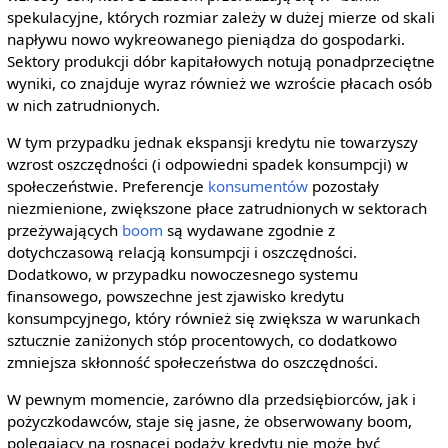
spekulacyjne, których rozmiar zależy w dużej mierze od skali
napływu nowo wykreowanego pieniądza do gospodarki.
Sektory produkcji dóbr kapitałowych notują ponadprzeciętne
wyniki, co znajduje wyraz również we wzroście płacach osób
w nich zatrudnionych.
W tym przypadku jednak ekspansji kredytu nie towarzyszy
wzrost oszczędności (i odpowiedni spadek konsumpcji) w
społeczeństwie. Preferencje
konsumentów
pozostały
niezmienione, zwiększone płace zatrudnionych w sektorach
przeżywających
boom
są wydawane zgodnie z
dotychczasową relacją konsumpcji i oszczędności.
Dodatkowo, w przypadku nowoczesnego systemu
finansowego, powszechne jest zjawisko kredytu
konsumpcyjnego, który również się zwiększa w warunkach
sztucznie zaniżonych stóp procentowych, co dodatkowo
zmniejsza skłonność społeczeństwa do oszczędności.
W pewnym momencie, zarówno dla przedsiębiorców, jak i
pożyczkodawców, staje się jasne, że obserwowany boom,
polegający na rosnącej podaży kredytu nie może być