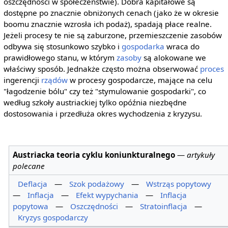
oszczędności w społeczeństwie). Dobra kapitałowe są
dostępne po znacznie obniżonych cenach (jako że w okresie
boomu znacznie wzrosła ich podaż), spadają płace realne.
Jeżeli procesy te nie są zaburzone, przemieszczenie zasobów
odbywa się stosunkowo szybko i
gospodarka
wraca do
prawidłowego stanu, w którym
zasoby
są alokowane we
właściwy sposób. Jednakże często można obserwować
proces
ingerencji
rządów
w procesy gospodarcze, mające na celu
"łagodzenie bólu" czy też "stymulowanie gospodarki", co
według szkoły austriackiej tylko opóźnia niezbędne
dostosowania i przedłuża okres wychodzenia z kryzysu.
Austriacka teoria cyklu koniunkturalnego
—
artykuły
polecane
Deflacja
—
Szok podażowy
—
Wstrząs popytowy
—
Inflacja
—
Efekt wypychania
—
Inflacja
popytowa
—
Oszczędności
—
Stratoinflacja
—
Kryzys gospodarczy