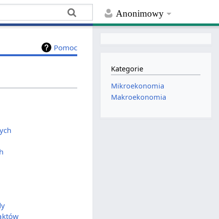
Anonimowy
Pomoc
Kategorie
Mikroekonomia
Makroekonomia
ych
h
dy
aktów