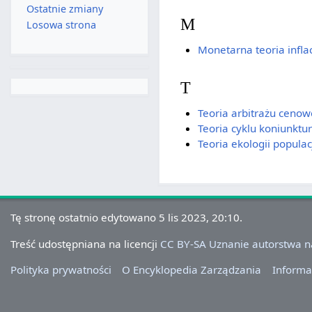
Ostatnie zmiany
M
Losowa strona
Monetarna teoria inflac
T
Teoria arbitrażu ceno
Teoria cyklu koniunktu
Teoria ekologii populac
Tę stronę ostatnio edytowano 5 lis 2023, 20:10.
Treść udostępniana na licencji
CC BY-SA Uznanie autorstwa 
Polityka prywatności
O Encyklopedia Zarządzania
Informa