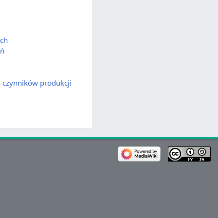
ych
ań
 czynników produkcji