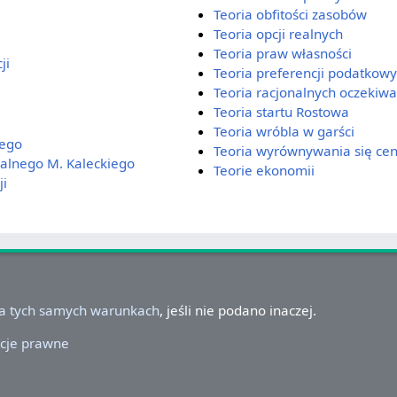
Teoria obfitości zasobów
Teoria opcji realnych
Teoria praw własności
ji
Teoria preferencji podatkow
Teoria racjonalnych oczekiw
Teoria startu Rostowa
Teoria wróbla w garści
wego
Teoria wyrównywania się cen
ralnego M. Kaleckiego
Teorie ekonomii
ji
na tych samych warunkach
, jeśli nie podano inaczej.
cje prawne