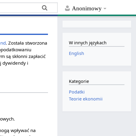
Anonimowy
end
. Została stworzona
W innych językach
w opodatkowaniu
English
m są skłonni zapłacić
j dywidendy i
Kategorie
Podatki
Teorie ekonomii
łowych.
 mogą wpływać na