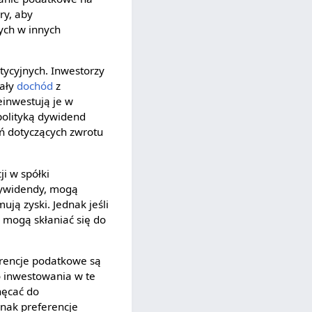
ry, aby
ych w innych
tycyjnych. Inwestorzy
tały
dochód
z
einwestują je w
polityką dywidend
ań dotyczących zwrotu
i w spółki
 dywidendy, mogą
ują zyski. Jednak jeśli
y mogą skłaniać się do
ferencje podatkowe są
o inwestowania w te
hęcać do
dnak preferencje