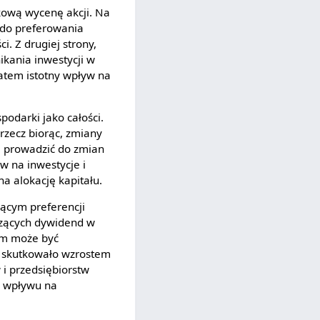
kową wycenę akcji. Na
 do preferowania
i. Z drugiej strony,
kania inwestycji w
atem istotny wpływ na
odarki jako całości.
rzecz biorąc, zmiany
e prowadzić do zmian
 na inwestycje i
a alokację kapitału.
ącym preferencji
czących dywidend w
dem może być
o skutkowało wzrostem
 i przedsiębiorstw
h wpływu na