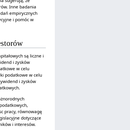
ia sugerują, że
rów. Inne badania
badań empirycznych
ycyjne i pomóc w
estorów
tałowych są liczne i
idend i zysków
datkowe w celu
wki podatkowe w celu
dywidend i zysków
datkowych.
różnorodnych
i podatkowych,
jsc pracy, równowagę
gislacyjne dotyczące
ików i interesów.