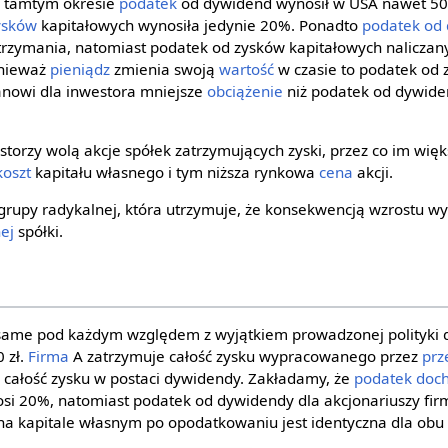
W tamtym okresie
podatek
od dywidend wynosił w USA nawet 50
ysków
kapitałowych wynosiła jedynie 20%. Ponadto
podatek od
trzymania, natomiast podatek od zysków kapitałowych naliczany
onieważ
pieniądz
zmienia swoją
wartość
w czasie to podatek od 
tanowi dla inwestora mniejsze
obciążenie
niż podatek od dywide
estorzy wolą akcje spółek zatrzymujących zyski, przez co im wię
koszt
kapitału własnego i tym niższa rynkowa
cena
akcji.
do grupy radykalnej, która utrzymuje, że konsekwencją wzrostu 
ej
spółki.
ie same pod każdym względem z wyjątkiem prowadzonej polityki
 zł.
Firma
A zatrzymuje całość zysku wypracowanego przez
prz
 całość zysku w postaci dywidendy. Zakładamy, że
podatek doc
si 20%, natomiast podatek od dywidendy dla akcjonariuszy fir
a kapitale własnym po opodatkowaniu jest identyczna dla obu 