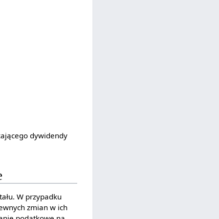
acającego dywidendy
e
itału. W przypadku
pewnych zmian w ich
owanie podatkowe na