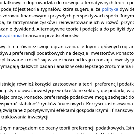
 podatkowych doprowadziła do rozwoju alternatywnych teorii i po
podejść jest teoria sygnałów, która sugeruje, że
polityka
dywide
 zdrowiu finansowym i przyszłych perspektywach spółki. Innym
łada, że zatrzymanie zysków i reinwestowanie ich w rozwój przyn
łacanie dywidend. Alternatywne teorie i podejścia do polityki 
arządzania
finansami przedsiębiorstw.
owych ma również swoje ograniczenia. Jednym z głównych ogran
pływu preferencji podatkowych na decyzje inwestorów. Ponadto
kowane i różnić się w zależności od kraju i rodzaju inwestycji
ymagają dalszych badań i analiz w celu lepszego zrozumienia ic
 istnieją również korzyści zastosowania teorii preferencji poda
gą stymulować inwestycje w określone sektory gospodarki, ws
iejsc pracy. Ponadto, preferencje podatkowe mogą zachęcać d
spierać stabilność rynków finansowych. Korzyści zastosowania t
ą związane z pozytywnymi efektami gospodarczymi i finansowy
traktowania inwestycji.
żnym narzędziem do oceny teorii preferencji podatkowych. Istn