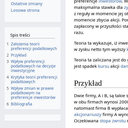
preferencje
inwestorów
. 
Ostatnie zmiany
maksymalna stawka dla
z
Losowa strona
z reguły w momencie jej o
momencie zbycia akcji. P
zapłacony w przyszłości s
razu.
Spis treści
Teoria ta wykazuje, iż inw
1
Założenia teorii
preferencji podatkowych
w zysku netto tym wyższy
2
Przykład
Teoria ta zaliczana jest 
3
Wpływ preferencji
jest spadek
kursu
akcji
dan
podatkowych na decyzje
inwestycyjne
4
Krytyka teorii preferencji
Przykład
podatkowych
5
Wpływ zmian w prawie
podatkowym na
Dwie firmy, A i B, są tak
preferencje inwestorów
w obu firmach wynosi 2000
6
Bibliografia
natomiast firma B wypłaca
akcjonariuszy
firmy A wyno
Oczekiwana
stopa zwrotu
n