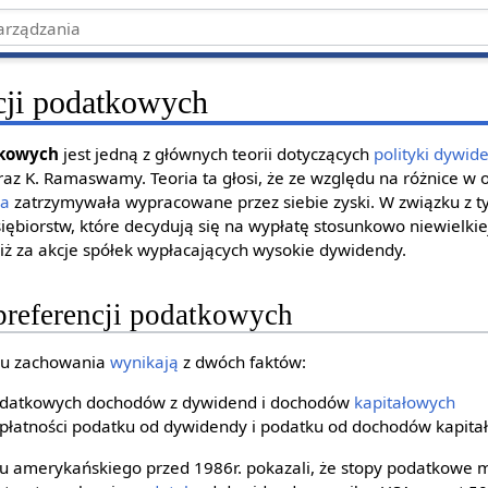
ncji podatkowych
tkowych
jest jedną z głównych teorii dotyczących
polityki dywid
oraz K. Ramaswamy. Teoria ta głosi, że ze względu na różnice 
ka
zatrzymywała wypracowane przez siebie zyski. W związku z ty
iębiorstw, które decydują się na wypłatę stosunkowo niewielkie
niż za akcje spółek wypłacających wysokie dywidendy.
 preferencji podatkowych
ypu zachowania
wynikają
z dwóch faktów:
podatkowych dochodów z dywidend i dochodów
kapitałowych
płatności podatku od dywidendy i podatku od dochodów kapita
ku amerykańskiego przed 1986r. pokazali, że stopy podatkowe