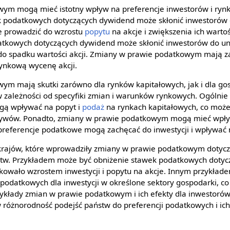
ym mogą mieć istotny wpływ na preferencje inwestorów i ryn
ek podatkowych dotyczących dywidend może skłonić inwestorów
że prowadzić do wzrostu
popytu
na akcje i zwiększenia ich wartośc
tkowych dotyczących dywidend może skłonić inwestorów do uni
do spadku wartości akcji. Zmiany w prawie podatkowym mają z
rynkową wycenę akcji.
m mają skutki zarówno dla rynków kapitałowych, jak i dla gosp
w zależności od specyfiki zmian i warunków rynkowych. Ogólnie 
ą wpływać na popyt i
podaż
na rynkach kapitałowych, co moż
aktywów. Ponadto, zmiany w prawie podatkowym mogą mieć wpływ
 preferencje podatkowe mogą zachęcać do inwestycji i wpływać n
 krajów, które wprowadziły zmiany w prawie podatkowym dotycz
rstw. Przykładem może być obniżenie stawek podatkowych doty
utkowało wzrostem inwestycji i popytu na akcje. Innym przykła
podatkowych dla inwestycji w określone sektory gospodarki, c
rzykłady zmian w prawie podatkowym i ich efekty dla inwestorów
 różnorodność podejść państw do preferencji podatkowych i ic