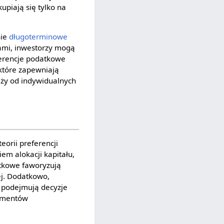
piają się tylko na
nie
długoterminowe
jami, inwestorzy mogą
eferencje podatkowe
które zapewniają
leży od indywidualnych
eorii preferencji
em alokacji kapitału,
atkowe faworyzują
ej. Dodatkowo,
 podejmują decyzje
damentów