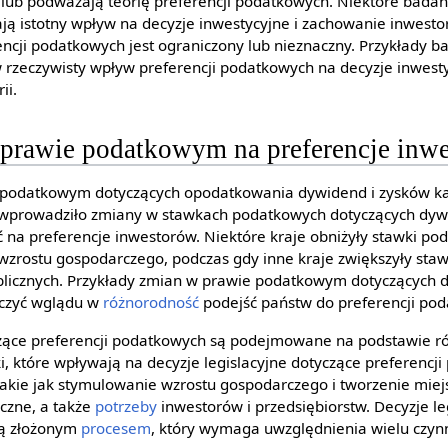
 lub podważają teorię preferencji podatkowych. Niektóre badan
ą istotny wpływ na decyzje inwestycyjne i zachowanie inwesto
encji podatkowych jest ograniczony lub nieznaczny. Przykłady 
rzeczywisty wpływ preferencji podatkowych na decyzje inwest
ii.
rawie podatkowym na preferencje inw
 podatkowym dotyczących opodatkowania dywidend i zysków kapi
 wprowadziło zmiany w stawkach podatkowych dotyczących dyw
 na preferencje inwestorów. Niektóre kraje obniżyły stawki po
i wzrostu gospodarczego, podczas gdy inne kraje zwiększyły sta
licznych. Przykłady zmian w prawie podatkowym dotyczących 
rczyć wglądu w
różnorodność
podejść państw do preferencji po
yczące preferencji podatkowych są podejmowane na podstawie 
i, które wpływają na decyzje legislacyjne dotyczące preferencj
 takie jak stymulowanie wzrostu gospodarczego i tworzenie mie
czne, a także
potrzeby
inwestorów i przedsiębiorstw. Decyzje le
są złożonym
procesem
, który wymaga uwzględnienia wielu czynn