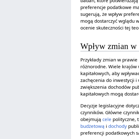
badań, które potwierdzają
preferencje podatkowe maj
sugerują, że wpływ prefer
mogą dostarczyć wglądu w 
ocenie skuteczności tej teor
Wpływ zmian w p
Przykłady zmian w prawie
różnorodne. Wiele krajów
kapitałowych, aby wpływać
zachęcenia do inwestycji 
zwiększenia dochodów pub
kapitałowych mogą dosta
Decyzje legislacyjne dot
czynników. Główne czynnik
obejmują
cele
polityczne,
budżetową
i
dochody
publi
preferencji podatkowych 