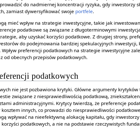
owadzić do nadmiernej koncentracji ryzyka, gdy inwestorzy sku
ch, zamiast dywersyfikować swoje
portfele
.
ą mieć wpływ na strategie inwestycyjne, takie jak inwestowa
referencje podatkowe są związane z długoterminowymi inwestyc
rategie, aby uzyskać korzyści podatkowe. Z drugiej strony, pr
estorów do podejmowania bardziej spekulacyjnych inwestycji, 
i. Wpływ preferencji podatkowych na strategie inwestycyjne za
raz od obecnych przepisów podatkowych.
referencji podatkowych
wych nie jest pozbawiona krytyki. Główne argumenty krytyków t
tie związane z niesprawiedliwością podatkową, zniekształceni
sztami administracyjnymi. Krytycy twierdzą, że preferencje pod
 kosztem innych, co prowadzi do niesprawiedliwości podatkow
gą wpływać na nieefektywną alokację kapitału, gdy inwestorzy
 korzyści podatkowych, a nie na podstawie rzeczywistych fun