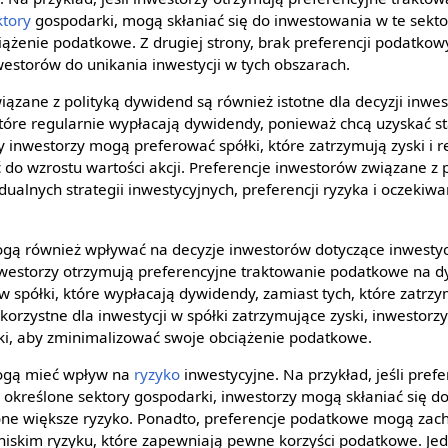
ktory
gospodarki, mogą skłaniać się do inwestowania w te sekto
ążenie podatkowe. Z drugiej strony, brak preferencji podatkow
westorów do unikania inwestycji w tych obszarach.
ązane z polityką dywidend są również istotne dla decyzji inwes
tóre regularnie wypłacają dywidendy, ponieważ chcą uzyskać s
zy inwestorzy mogą preferować spółki, które zatrzymują zyski i r
 do wzrostu wartości akcji. Preferencje inwestorów związane z 
ualnych strategii inwestycyjnych, preferencji ryzyka i oczekiw
ą również wpływać na decyzje inwestorów dotyczące inwestycj
 inwestorzy otrzymują preferencyjne traktowanie podatkowe na
w spółki, które wypłacają dywidendy, zamiast tych, które zatrzym
orzystne dla inwestycji w spółki zatrzymujące zyski, inwestorz
ki, aby zminimalizować swoje obciążenie podatkowe.
ogą mieć wpływ na
ryzyko
inwestycyjne. Na przykład, jeśli pre
określone sektory gospodarki, inwestorzy mogą skłaniać się d
ą one większe ryzyko. Ponadto, preferencje podatkowe mogą zac
niskim ryzyku, które zapewniają pewne korzyści podatkowe. Je