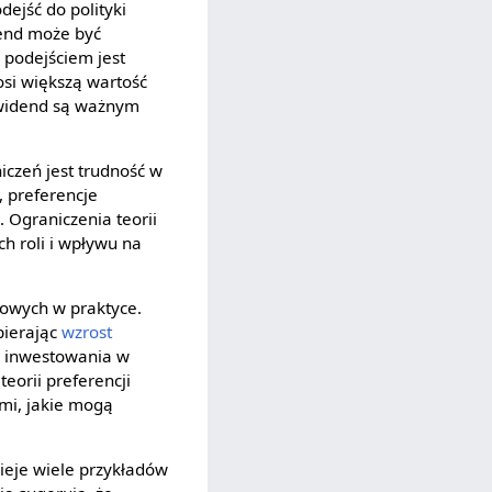
dejść do polityki
nd może być
 podejściem jest
osi większą wartość
dywidend są ważnym
iczeń jest trudność w
, preferencje
. Ograniczenia teorii
h roli i wpływu na
tkowych w praktyce.
pierając
wzrost
o inwestowania w
eorii preferencji
mi, jakie mogą
ieje wiele przykładów