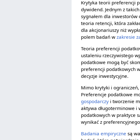
Krytyka teorii preferencji
dywidend. Jednym z takich 
sygnałem dla inwestorów o
teoria retencji, która zak
dla akcjonariuszy niż wyp
polem badań w
zakresie
z
Teoria preferencji podatk
ustaleniu rzeczywistego w
podatkowe mogą być skompli
preferencji podatkowych w
decyzje inwestycyjne.
Mimo krytyki i ograniczeń,
Preferencje podatkowe mo
gospodarczy
i tworzenie m
aktywa długoterminowe i w
podatkowych w praktyce s
wynikać z preferencyjnego 
Badania empiryczne
są wa