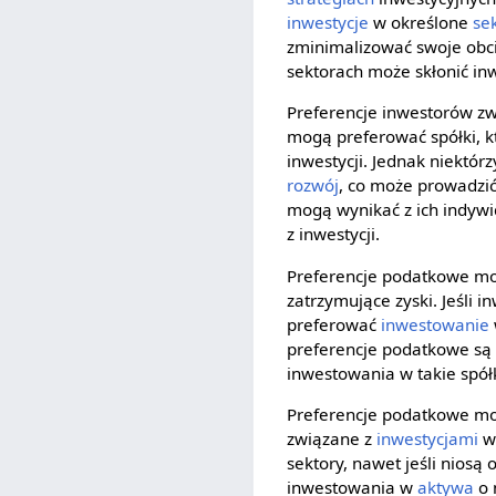
inwestycje
w określone
se
zminimalizować swoje obci
sektorach może skłonić in
Preferencje inwestorów zwi
mogą preferować spółki, k
inwestycji. Jednak niektór
rozwój
, co może prowadzić
mogą wynikać z ich indywid
z inwestycji.
Preferencje podatkowe mog
zatrzymujące zyski. Jeśli
preferować
inwestowanie
preferencje podatkowe są k
inwestowania w takie spół
Preferencje podatkowe m
związane z
inwestycjami
w 
sektory, nawet jeśli nios
inwestowania w
aktywa
o 