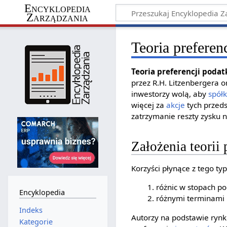
Encyklopedia
Zarządzania
Teoria prefere
Teoria preferencji poda
przez R.H. Litzenbergera 
inwestorzy wolą, aby
spół
więcej za
akcje
tych przeds
zatrzymanie reszty zysku 
Założenia teorii
Korzyści płynące z tego t
różnic w stopach 
Encyklopedia
różnymi terminami 
Indeks
Autorzy na podstawie ryn
Kategorie