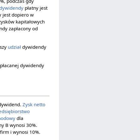
%, podczas gdy
 dywidendy
płatny jest
 jest dopiero w
zysków kapitałowych
ndy zapłacony od
kszy
udział
dywidendy
wypłacanej dywidendy
 dywidend.
Zysk netto
edsiębiorstwo
hodowy
dla
my B wynosi 30%.
firm i wynosi 10%.