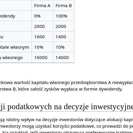
Firma A
Firma B
widendy
0%
100%
y
2000
2000
iu
1600
1400
itale własnym
10%
10%
u własnego
16000
14000
ynkowa wartość kapitału własnego przedsiębiorstwa A niewypł
orstwa B, które całość zysków wypłaca w formie dywidendy.
ji podatkowych na decyzje inwestycyjn
ą istotny wpływ na decyzje inwestorów dotyczące alokacji kap
inwestorzy mogą uzyskać korzyści podatkowe, co prowadzi do 
. Na przykład, jeśli inwestorzy otrzymują preferencyjne trakt