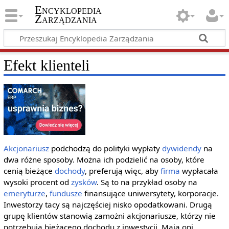
Encyklopedia
Zarządzania
Efekt klienteli
Akcjonariusz
podchodzą do polityki wypłaty
dywidendy
na
dwa różne sposoby. Można ich podzielić na osoby, które
cenią bieżące
dochody
, preferują więc, aby
firma
wypłacała
wysoki procent od
zysków
. Są to na przykład osoby na
emeryturze
,
fundusze
finansujące uniwersytety, korporacje.
Inwestorzy tacy są najczęściej nisko opodatkowani. Drugą
grupę klientów stanowią zamożni akcjonariusze, którzy nie
potrzebują bieżącego dochodu z inwestycji. Mają oni