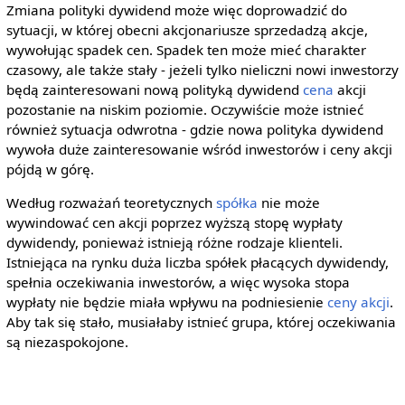
Zmiana polityki dywidend może więc doprowadzić do
sytuacji, w której obecni akcjonariusze sprzedadzą akcje,
wywołując spadek cen. Spadek ten może mieć charakter
czasowy, ale także stały - jeżeli tylko nieliczni nowi inwestorzy
będą zainteresowani nową polityką dywidend
cena
akcji
pozostanie na niskim poziomie. Oczywiście może istnieć
również sytuacja odwrotna - gdzie nowa polityka dywidend
wywoła duże zainteresowanie wśród inwestorów i ceny akcji
pójdą w górę.
Według rozważań teoretycznych
spółka
nie może
wywindować cen akcji poprzez wyższą stopę wypłaty
dywidendy, ponieważ istnieją różne rodzaje klienteli.
Istniejąca na rynku duża liczba spółek płacących dywidendy,
spełnia oczekiwania inwestorów, a więc wysoka stopa
wypłaty nie będzie miała wpływu na podniesienie
ceny akcji
.
Aby tak się stało, musiałaby istnieć grupa, której oczekiwania
są niezaspokojone.