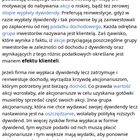
motywację do nabywania
akcji
o niskiej, bądź też zerowej
stopie wypłaty dywidendy
. Preferują reinwestycje, gdyż w
razie wypłaty dywidendy i tak ponownie by ją zainwestowali
po zapłaceniu od niej
podatku dochodowego
. Każda odrębna
grupa
inwestorów nazywana jest klientelą. Zaś zjawisko,
które wynika z faktu, iż
akcje
przyciągają poszczególne grupy
inwestorów w zależności od dochodu z dywidendy oraz
wynikających z tego różnic podatkowych określane jest
mianem
efektu klienteli
.
Jeżeli firma nie wypłaca dywidendy lecz zatrzymuje i
reinwestuje dochody, wyrządza krzywdę akcjonariuszom,
którym potrzebny jest bieżący
dochód
. Co prawda
wartość
akcji wzrosłaby, ale akcjonariusze w celu uzyskania gotówki
musieliby sprzedać część swoich akcji. Inna grupa
akcjonariuszy, która nie chce wydawać swojej dywidendy lecz
nastawiona jest na
oszczędzanie
, wolałaby politykę niższych
dywidend. Im więcej zysków firma wypłaca w formie
dywidend, tym wyższe podatki od nich muszą płacić
akcjonariusze i tym większe mają wydatki, aby ponownie