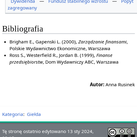
Dywidenda
—
Fundusz stabilnego wzrostu
—
Popyt
zagregowany
Bibliografia
Brigham E., Gapenski L. (2000),
Zarządzanie finansami
,
Polskie Wydawnictwo Ekonomiczne, Warszawa
Ross S., Westerfield R., Jordan B. (1999),
Finanse
przedsiębiorstw
, Dom Wydawniczy ABC, Warszawa
Autor:
Anna Rusinek
Kategoria
:
Giełda
Tę stronę ostatnio edytowano 13 sty 2024,