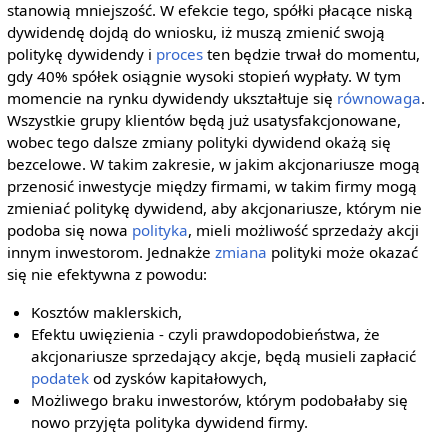
stanowią mniejszość. W efekcie tego, spółki płacące niską
dywidendę dojdą do wniosku, iż muszą zmienić swoją
politykę dywidendy i
proces
ten będzie trwał do momentu,
gdy 40% spółek osiągnie wysoki stopień wypłaty. W tym
momencie na rynku dywidendy ukształtuje się
równowaga
.
Wszystkie grupy klientów będą już usatysfakcjonowane,
wobec tego dalsze zmiany polityki dywidend okażą się
bezcelowe. W takim zakresie, w jakim akcjonariusze mogą
przenosić inwestycje między firmami, w takim firmy mogą
zmieniać politykę dywidend, aby akcjonariusze, którym nie
podoba się nowa
polityka
, mieli możliwość sprzedaży akcji
innym inwestorom. Jednakże
zmiana
polityki może okazać
się nie efektywna z powodu:
Kosztów maklerskich,
Efektu uwięzienia - czyli prawdopodobieństwa, że
akcjonariusze sprzedający akcje, będą musieli zapłacić
podatek
od zysków kapitałowych,
Możliwego braku inwestorów, którym podobałaby się
nowo przyjęta polityka dywidend firmy.