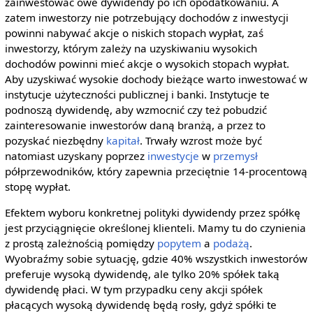
zainwestować owe dywidendy po ich opodatkowaniu. A
zatem inwestorzy nie potrzebujący dochodów z inwestycji
powinni nabywać akcje o niskich stopach wypłat, zaś
inwestorzy, którym zależy na uzyskiwaniu wysokich
dochodów powinni mieć akcje o wysokich stopach wypłat.
Aby uzyskiwać wysokie dochody bieżące warto inwestować w
instytucje użyteczności publicznej i banki. Instytucje te
podnoszą dywidendę, aby wzmocnić czy też pobudzić
zainteresowanie inwestorów daną branżą, a przez to
pozyskać niezbędny
kapitał
. Trwały wzrost może być
natomiast uzyskany poprzez
inwestycje
w
przemysł
półprzewodników, który zapewnia przeciętnie 14-procentową
stopę wypłat.
Efektem wyboru konkretnej polityki dywidendy przez spółkę
jest przyciągnięcie określonej klienteli. Mamy tu do czynienia
z prostą zależnością pomiędzy
popytem
a
podażą
.
Wyobraźmy sobie sytuację, gdzie 40% wszystkich inwestorów
preferuje wysoką dywidendę, ale tylko 20% spółek taką
dywidendę płaci. W tym przypadku ceny akcji spółek
płacących wysoką dywidendę będą rosły, gdyż spółki te