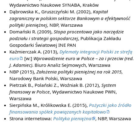
Wydawnictwo Naukowe SYNABA, Kraków
Dąbrowska K., Gruszczyński M. (2002),
Kapitał
zagraniczny w polskim sektorze Bankowym a efektywność
polityki pieniężnej
, NBP, Warszawa
Domański R. (2009),
Stopa procentowa jako narzędzie
podziału i strategii gospodarczej
, Publikacja Zakładu
Gospodarki Światowej INE PAN
Kaźmierczak A. (2013),
Dylematy integracji Polski ze strefą
euro
[w:]
Wprowadzenie euro w Polsce – za i przeciw (red.
J. Adamiec)
. Biuro Analiz Sejmowych, Warszawa
NBP (2015),
Założenia polityki pieniężnej na rok 2015
,
Narodowy Bank Polski, Warszawa
Pietrzak B., Polański Z., Woźniak B. (2012),
System
finansowy w Polsce
, Wydawnictwo Naukowe PWN,
Warszawa
Sierpińska M., Królikowska E. (2015),
Pożyczki jako źródło
finansowania spółek powiązanych kapitałowo
Strona internetowa:
Polityka pieniężna
, NBP, Warszawa