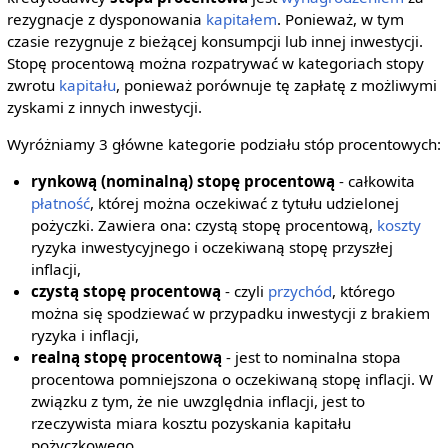
rezygnacje z dysponowania
kapitałem
. Ponieważ, w tym
czasie rezygnuje z bieżącej konsumpcji lub innej inwestycji.
Stopę procentową można rozpatrywać w kategoriach stopy
zwrotu
kapitału
, ponieważ porównuje tę zapłatę z możliwymi
zyskami z innych inwestycji.
Wyróżniamy 3 główne kategorie podziału stóp procentowych:
rynkową (nominalną) stopę procentową
- całkowita
płatność
, której można oczekiwać z tytułu udzielonej
pożyczki. Zawiera ona: czystą stopę procentową,
koszty
ryzyka inwestycyjnego i oczekiwaną stopę przyszłej
inflacji,
czystą stopę procentową
- czyli
przychód
, którego
można się spodziewać w przypadku inwestycji z brakiem
ryzyka i inflacji,
realną stopę procentową
- jest to nominalna stopa
procentowa pomniejszona o oczekiwaną stopę inflacji. W
związku z tym, że nie uwzględnia inflacji, jest to
rzeczywista miara kosztu pozyskania kapitału
pożyczkowego.