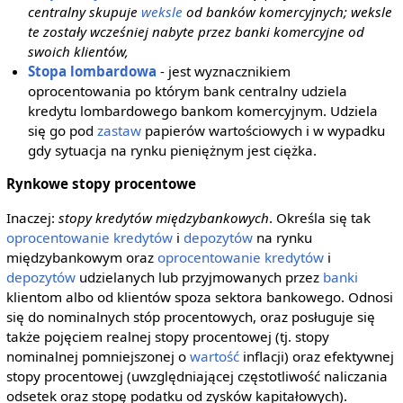
centralny skupuje
weksle
od banków komercyjnych; weksle
te zostały wcześniej nabyte przez banki komercyjne od
swoich klientów,
Stopa lombardowa
- jest wyznacznikiem
oprocentowania po którym bank centralny udziela
kredytu lombardowego bankom komercyjnym. Udziela
się go pod
zastaw
papierów wartościowych i w wypadku
gdy sytuacja na rynku pieniężnym jest ciężka.
Rynkowe stopy procentowe
Inaczej:
stopy kredytów międzybankowych
. Określa się tak
oprocentowanie
kredytów
i
depozytów
na rynku
międzybankowym oraz
oprocentowanie
kredytów
i
depozytów
udzielanych lub przyjmowanych przez
banki
klientom albo od klientów spoza sektora bankowego. Odnosi
się do nominalnych stóp procentowych, oraz posługuje się
także pojęciem realnej stopy procentowej (tj. stopy
nominalnej pomniejszonej o
wartość
inflacji) oraz efektywnej
stopy procentowej (uwzględniającej częstotliwość naliczania
odsetek oraz stopę podatku od zysków kapitałowych).