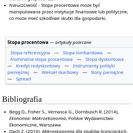
Nieuczciwość - Stopa procentowa może być
manipulowana przez instytucje finansowe lub polityczne,
co może mieć szkodliwe skutki dla gospodarki.
Stopa procentowa
—
artykuły polecane
Stopa referencyjna
—
Stopa lombardowa
—
Nominalna stopa procentowa
—
Stopa dyskontowa
—
Kredyt redyskontowy
—
Instrumenty polityki
pieniężnej
—
Weksel skarbowy
—
Bony pieniężne
—
Spread
Bibliografia
Begg D., Fisher S., Vernasca G., Dornbusch R. (2014),
Ekonomia: Makroekonomia
, Polskie Wydawnictwo
Ekonomiczne, Warszawa
Dach Z. (2010),
Mikroekonomia dla studiów licencjackich
,