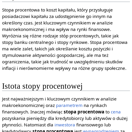
Stopa procentowa to koszt kapitału, który przysługuje
posiadaczowi kapitału za udostępnienie go innym na
określony czas. Jest kluczowym czynnikiem w analizie
makroekonomicznej i ma wpływ na rynki finansowe.
Wyróżnia się różne rodzaje stóp procentowych, takie jak
stopy banku centralnego i stopy rynkowe. Stopa procentowa
ma wiele zalet, takich jak określanie kosztu pożyczki i
stymulowanie aktywności gospodarczej, ale ma też
ograniczenia, takie jak trudność w uwzględnieniu skutków
inflacji i nierównomierne wpływy na różne grupy społeczne.
Istota stopy procentowej
Jest najważniejszym i kluczowym czynnikiem w analizie
makroekonomicznej oraz
parametrem
na rynkach
finansowych. Inaczej mówiąc
stopa procentowa
to
cena
pozyskania pieniędzy dla kredytobiorcy lub aktywów o dużej
płynności. Natomiast dla
inwestora
finansowego lub
kredytodawcy
stopa procentowa
jest
wynagrodzeniem
za