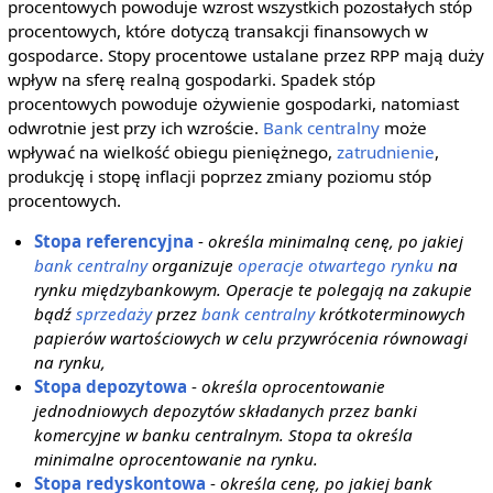
procentowych powoduje wzrost wszystkich pozostałych stóp
procentowych, które dotyczą transakcji finansowych w
gospodarce. Stopy procentowe ustalane przez RPP mają duży
wpływ na sferę realną gospodarki. Spadek stóp
procentowych powoduje ożywienie gospodarki, natomiast
odwrotnie jest przy ich wzroście.
Bank centralny
może
wpływać na wielkość obiegu pieniężnego,
zatrudnienie
,
produkcję i stopę inflacji poprzez zmiany poziomu stóp
procentowych.
Stopa referencyjna
-
określa minimalną cenę, po jakiej
bank centralny
organizuje
operacje otwartego rynku
na
rynku międzybankowym. Operacje te polegają na zakupie
bądź
sprzedaży
przez
bank centralny
krótkoterminowych
papierów wartościowych w celu przywrócenia równowagi
na rynku,
Stopa depozytowa
-
określa oprocentowanie
jednodniowych depozytów składanych przez banki
komercyjne w banku centralnym. Stopa ta określa
minimalne oprocentowanie na rynku.
Stopa redyskontowa
-
określa cenę, po jakiej bank